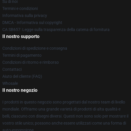
Su di noi
Termini e condizioni
Informativa sulla privacy
DMCA - Informativa sul copyright
CA SB657: Legge sulla trasparenza della catena di fornitura
Il nostro supporto
Condizioni di spedizione e consegna
Termini di pagamento
Condizioni di ritorno e rimborso
Contattaci
Aiuto del cliente (FAQ)
Whosale
Il nostro negozio
I prodotti in questo negozio sono progettati dal nostro team di livello
mondiale. Offriamo una grande varietà di prodotti di alta qualità e
belli, ciascuno con disegni diversi. Questi non sono solo per mostrare il
vostro stile unico; possono anche essere utilizzati come una forma di
auto-espressione.