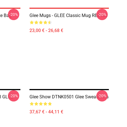
-20%
-20%
te Bag
Glee Mugs - GLEE Classic Mug RB2403
23,00 € - 26,68 €
-20%
-20%
l GLEE
Glee Show DTNK0501 Glee Sweatshirts
37,67 € - 44,11 €