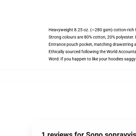
Heavyweight 8.25 oz. (~280 gsm) cotton-rich 
Strong colours are 80% cotton, 20% polyester.
Entrance pouch pocket, matching drawstring a
Ethically sourced following the World Account
Word: If you happen to like your hoodies saggy
1 reviews for Sono sopravviss