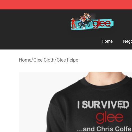
Glee Store - Official Glee Merchandise Shop
Home
Nego
Home
/
Glee Cloth
/
Glee Felpe