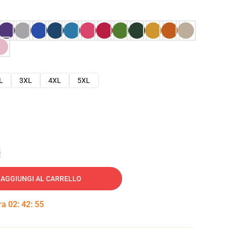
L
3XL
4XL
5XL
e
AGGIUNGI AL CARRELLO
tra
02
:
42
:
54