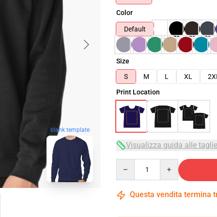
Color
Default
Size
S
M
L
XL
2X
Print Location
blank template
Visualizza guida alle tagli
Quantity
Questa vendita termina 