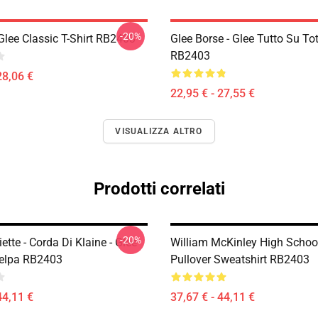
-20%
Glee Classic T-Shirt RB2403
Glee Borse - Glee Tutto Su To
RB2403
28,06 €
22,95 € - 27,55 €
VISUALIZZA ALTRO
Prodotti correlati
-20%
ette - Corda Di Klaine - Glee
William McKinley High Schoo
Felpa RB2403
Pullover Sweatshirt RB2403
44,11 €
37,67 € - 44,11 €