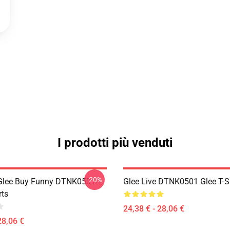
I prodotti più venduti
-20%
 Glee Buy Funny DTNK0501
Glee Live DTNK0501 Glee T-S
rts
24,38 € - 28,06 €
28,06 €