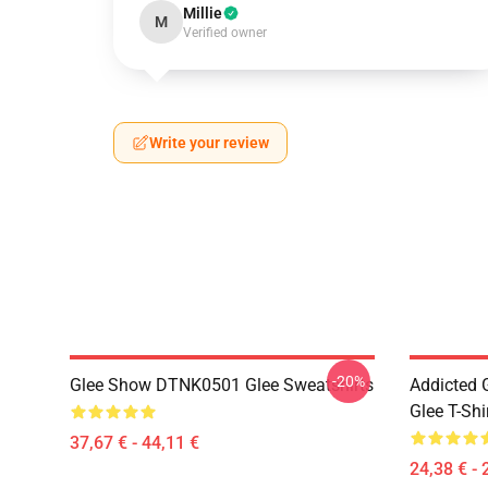
Millie
M
Verified owner
Write your review
-20%
Glee Show DTNK0501 Glee Sweatshirts
Addicted
Glee T-Shi
37,67 € - 44,11 €
24,38 € - 