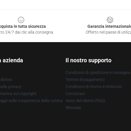
cquista in tutta sicurezza
Garanzia internazional
to 24/7 dai clic alla consegna
Offerto nel paese di utiliz
a azienda
Il nostro supporto
Condizioni di spedizione e consegna
dizioni
Termini di pagamento
ulla privacy
Condizioni di ritorno e rimborso
mativa sul copyright
Contattaci
gge sulla trasparenza della catena
Aiuto del cliente (FAQ)
Whosale