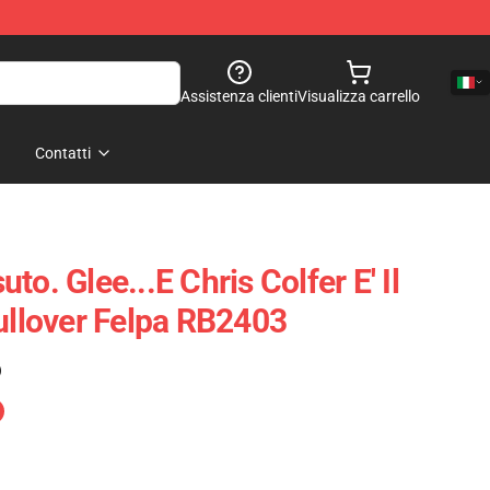
Assistenza clienti
Visualizza carrello
Contatti
o. Glee...e Chris Colfer E' Il
Pullover Felpa RB2403
)