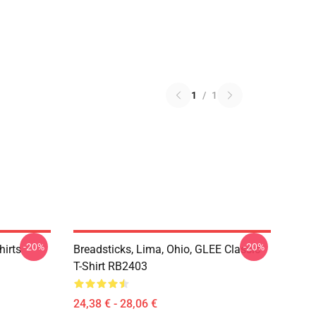
1
/
1
-20%
-20%
hirts
Breadsticks, Lima, Ohio, GLEE Classic
T-Shirt RB2403
24,38 € - 28,06 €