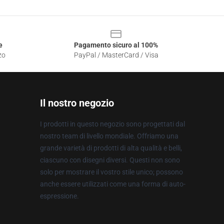
e
Pagamento sicuro al 100%
zo
PayPal / MasterCard / Visa
Il nostro negozio
I prodotti in questo negozio sono progettati dal
nostro team di livello mondiale. Offriamo una
grande varietà di prodotti di alta qualità e belli,
ciascuno con disegni diversi. Questi non sono
solo per mostrare il vostro stile unico; possono
anche essere utilizzati come una forma di auto-
espressione.