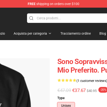
FREE
shipping on orders over $100
zio
Acquista per categoria
Tracciamento ordine
Blog
Sono Sopravvissut
Mio Preferito. 
(1 customer reviews
€47.09
€37.67
-20%
$40.95
Type
Unisex