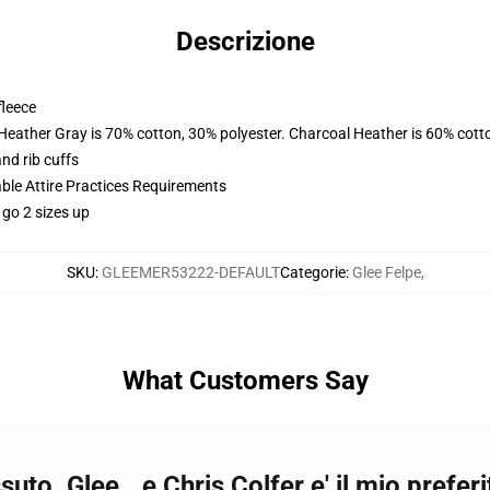
Descrizione
fleece
 Heather Gray is 70% cotton, 30% polyester. Charcoal Heather is 60% cott
nd rib cuffs
able Attire Practices Requirements
 go 2 sizes up
SKU
:
GLEEMER53222-DEFAULT
Categorie
:
Glee Felpe
,
What Customers Say
uto. Glee...e Chris Colfer e' il mio prefe