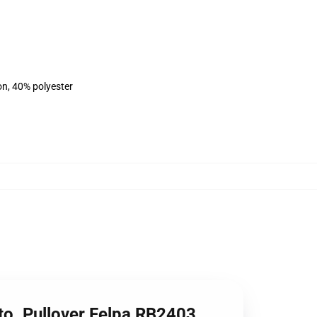
on, 40% polyester
rito. Pullover Felpa RB2403