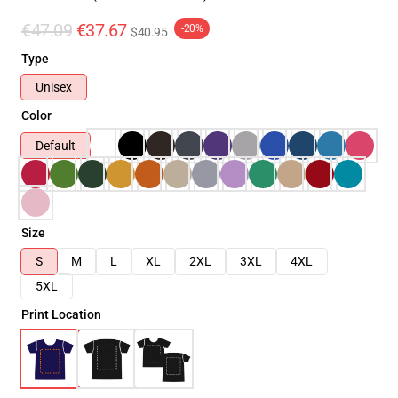
€47.09
€37.67
-20%
$40.95
Type
Unisex
Color
Default
Size
S
M
L
XL
2XL
3XL
4XL
5XL
Print Location