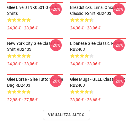
Glee Live DTNK0501 Glee T-
Breadsticks, Lima, Ohio, GLEE
-20%
-20%
Shirts
Classic T-Shirt RB2403
24,38 € - 28,06 €
24,38 € - 28,06 €
New York City Glee Classic T-
Libanese Glee Classic T-Shirt
-20%
-20%
Shirt RB2403
RB2403
24,38 € - 28,06 €
24,38 € - 28,06 €
Glee Borse - Glee Tutto Su Tote
Glee Mugs - GLEE Classic Mug
-20%
-20%
Bag RB2403
RB2403
22,95 € - 27,55 €
23,00 € - 26,68 €
VISUALIZZA ALTRO