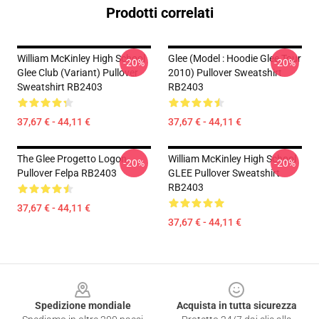
Prodotti correlati
William McKinley High School
Glee (model : Hoodie Glee Tour
-20%
-20%
Glee Club (Variant) Pullover
2010) Pullover Sweatshirt
Sweatshirt RB2403
RB2403
37,67 € - 44,11 €
37,67 € - 44,11 €
The Glee Progetto Logon
William McKinley High School
-20%
-20%
Pullover Felpa RB2403
GLEE Pullover Sweatshirt
RB2403
37,67 € - 44,11 €
37,67 € - 44,11 €
Footer
Spedizione mondiale
Acquista in tutta sicurezza