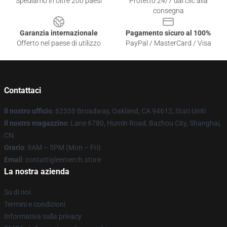
Spediamo in oltre 200 paesi
Protetto 24/7 dai clic alla
consegna
Garanzia internazionale
Pagamento sicuro al 100%
Offerto nel paese di utilizzo
PayPal / MasterCard / Visa
Contattaci
Il nostro ufficio
: 62335 Broadway, Oakland, CA 94612, Stati Uniti
Il nostro magazzino
: Lane 6780, Humin Road, Bazhou City, Shanghai,
CN
Orario
: 9AM – 5PM (Mon – Fri)
Email
: contattigleemerch.store
La nostra azienda
Su di noi
Termini e condizioni
Informativa sulla privacy