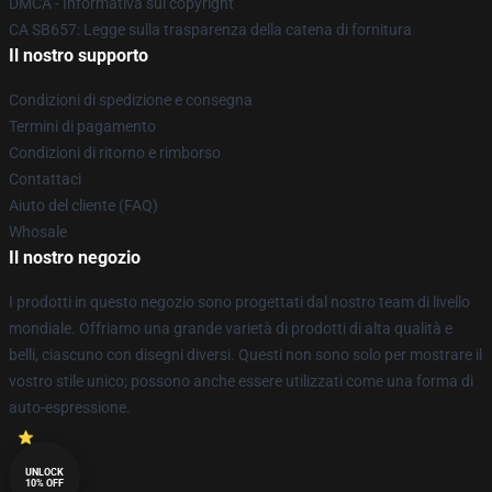
DMCA - Informativa sul copyright
CA SB657: Legge sulla trasparenza della catena di fornitura
Il nostro supporto
Condizioni di spedizione e consegna
Termini di pagamento
Condizioni di ritorno e rimborso
Contattaci
Aiuto del cliente (FAQ)
Whosale
Il nostro negozio
I prodotti in questo negozio sono progettati dal nostro team di livello
mondiale. Offriamo una grande varietà di prodotti di alta qualità e
belli, ciascuno con disegni diversi. Questi non sono solo per mostrare il
vostro stile unico; possono anche essere utilizzati come una forma di
auto-espressione.
UNLOCK
10% OFF