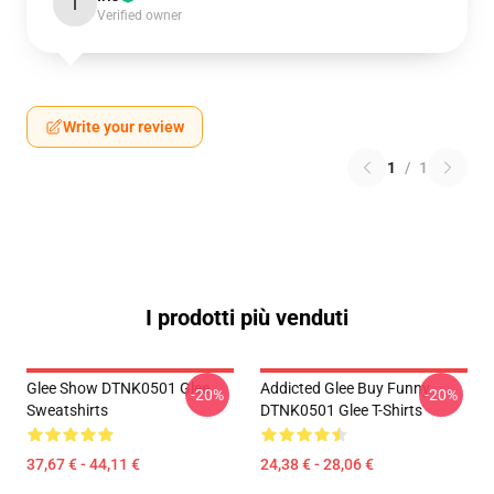
I
Verified owner
Write your review
1
/
1
I prodotti più venduti
Glee Show DTNK0501 Glee
Addicted Glee Buy Funny
-20%
-20%
Sweatshirts
DTNK0501 Glee T-Shirts
37,67 € - 44,11 €
24,38 € - 28,06 €