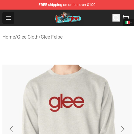
FREE
shipping on orders over $100
Glee Store - Official Glee Merchandise Shop
Open menu
Home
/
Glee Cloth
/
Glee Felpe