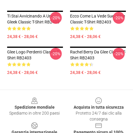
Ti Stai Avvicinando A Una
Ecco Come La Vede Sue - Glee
-20%
-20%
Gleek Classic T-Shirt RB2403
Classic T-Shirt RB2403
24,38 € - 28,06 €
24,38 € - 28,06 €
Glee Logo Perdenti Classic T-
Rachel Berry Da Glee Classic T-
-20%
-20%
Shirt RB2403
Shirt RB2403
24,38 € - 28,06 €
24,38 € - 28,06 €
Footer
Spedizione mondiale
Acquista in tutta sicurezza
Spediamo in oltre 200 paesi
Protetto 24/7 dai clic alla
consegna
Garanzia internazionale
Pagamento sicuro al 100%