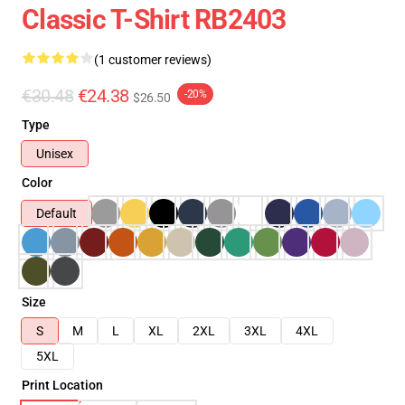
Classic T-Shirt RB2403
(1 customer reviews)
€30.48
€24.38
-20%
$26.50
Type
Unisex
Color
Default
Size
S
M
L
XL
2XL
3XL
4XL
5XL
Print Location