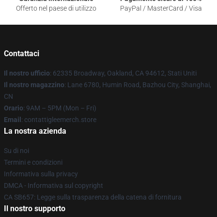
Offerto nel paese di utilizzo
PayPal / MasterCard / Visa
Contattaci
Il nostro ufficio
: 62335 Broadway, Oakland, CA 94612, Stati Uniti
Il nostro magazzino
: Lane 6780, Humin Road, Bazhou City, Shanghai,
CN
Orario
: 9AM – 5PM (Mon – Fri)
Email
: contattigleemerch.store
La nostra azienda
Su di noi
Termini e condizioni
Informativa sulla privacy
DMCA - Informativa sul copyright
CA SB657: Legge sulla trasparenza della catena di fornitura
Il nostro supporto