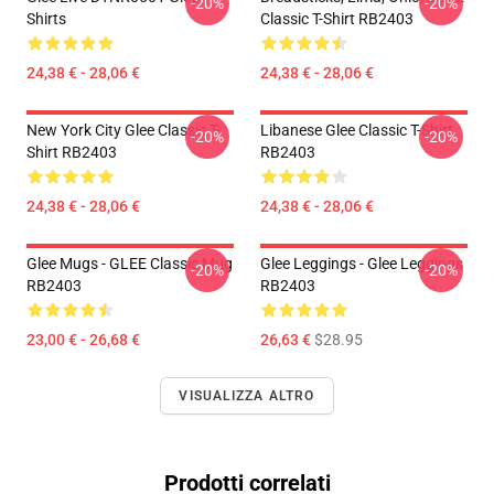
-20%
-20%
Shirts
Classic T-Shirt RB2403
24,38 € - 28,06 €
24,38 € - 28,06 €
New York City Glee Classic T-
Libanese Glee Classic T-Shirt
-20%
-20%
Shirt RB2403
RB2403
24,38 € - 28,06 €
24,38 € - 28,06 €
Glee Mugs - GLEE Classic Mug
Glee Leggings - Glee Leggings
-20%
-20%
RB2403
RB2403
23,00 € - 26,68 €
26,63 €
$28.95
VISUALIZZA ALTRO
Prodotti correlati