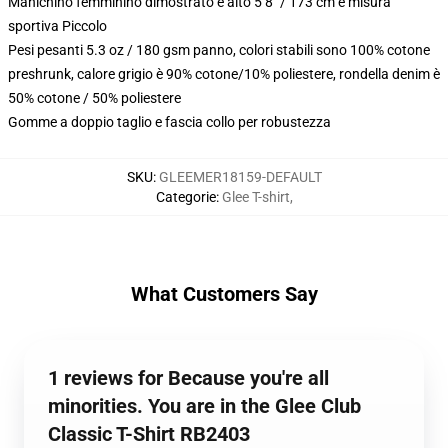
Manichino femminino dimostrato è alto 5 8" / 173 cm e misura
sportiva Piccolo
Pesi pesanti 5.3 oz / 180 gsm panno, colori stabili sono 100% cotone
preshrunk, calore grigio è 90% cotone/10% poliestere, rondella denim è
50% cotone / 50% poliestere
Gomme a doppio taglio e fascia collo per robustezza
SKU
:
GLEEMER18159-DEFAULT
Categorie
:
Glee T-shirt
,
What Customers Say
1 reviews for Because you're all
minorities. You are in the Glee Club
Classic T-Shirt RB2403