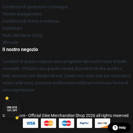
Condizioni di spedizione e consegna
Termini di pagamento
Condizioni di ritorno e rimborso
Contattaci
Aiuto del cliente (FAQ)
Whosale
Il nostro negozio
I prodotti in questo negozio sono progettati dal nostro team di livello
mondiale. Offriamo una grande varietà di prodotti di alta qualità e
belli, ciascuno con disegni diversi. Questi non sono solo per mostrare il
vostro stile unico; possono anche essere utilizzati come una forma di
auto-espressione.
UNLOCK
10% OFF
© Glee Store - Official Glee Merchandise Shop 2026 all rights reserved
Help