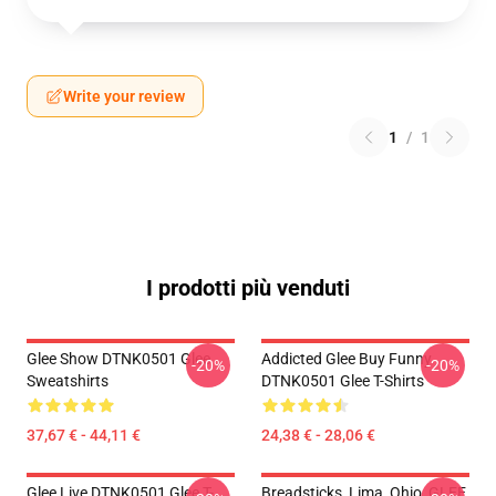
Write your review
1
/
1
I prodotti più venduti
Glee Show DTNK0501 Glee
Addicted Glee Buy Funny
-20%
-20%
Sweatshirts
DTNK0501 Glee T-Shirts
37,67 € - 44,11 €
24,38 € - 28,06 €
Glee Live DTNK0501 Glee T-
Breadsticks, Lima, Ohio, GLEE