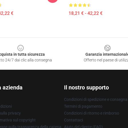
42,22 €
18,21 € - 42,22 €
cquista in tutta sicurezza
Garanzia internazional
to 24/7 dai clic alla consegna
Offerto nel paese di utiliz
a azienda
Il nostro supporto
Condizioni di spedizione e consegna
dizioni
Termini di pagamento
ulla privacy
Condizioni di ritorno e rimborso
mativa sul copyright
Contattaci
gge sulla trasparenza della catena
Aiuto del cliente (FAQ)