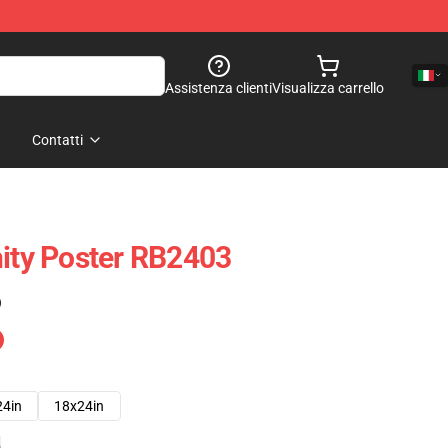
Assistenza clienti
Visualizza carrello
Contatti
nity Poster RB2403
)
24in
18x24in
e