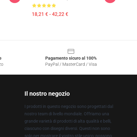
18,21 € - 42,22 €
e
Pagamento sicuro al 100%
zo
PayPal / MasterCard / Visa
Il nostro negozio
I prodotti in questo negozio sono progettati dal
nostro team di livello mondiale. Offriamo una
grande varietà di prodotti di alta qualità e belli,
ciascuno con disegni diversi. Questi non sono
solo per mostrare il vostro stile unico; possono