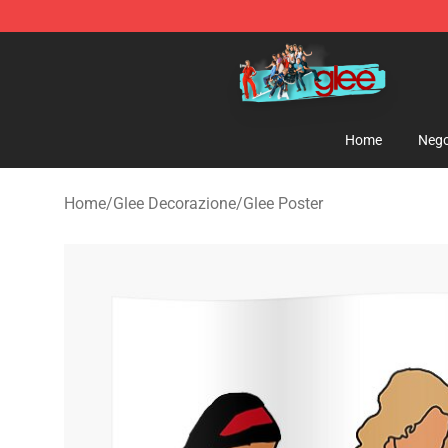
Glee Store - Official Glee Merchandise Shop
Home
Nego
Home
/
Glee Decorazione
/
Glee Poster