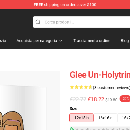
FREE
shipping on orders over $100
zio
Acquista per categoria
Tracciamento ordine
Blog
Glee Un-Holytri
(3 customer reviews
€22.77
€18.22
-20%
$19.80
Size
12x18in
16x16in
16x
Visualizza guida alle tagli