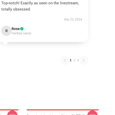
Top-notch! Exactly as seen on the livestream,
totally obsessed.
Dec 23, 2024
Rose
R
Verified owner
1
/
1