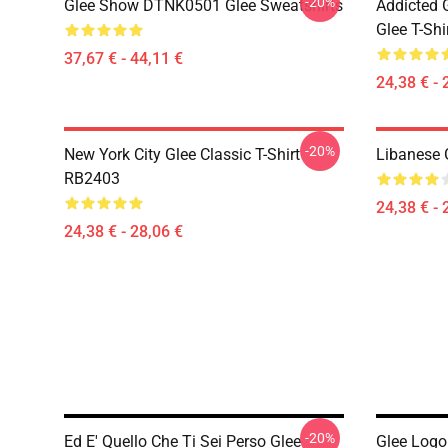
-20%
Glee Show DTNK0501 Glee Sweatshirts
Addicted
Glee T-Shi
37,67 € - 44,11 €
24,38 € - 
-20%
New York City Glee Classic T-Shirt
Libanese 
RB2403
24,38 € - 
24,38 € - 28,06 €
-20%
Ed E' Quello Che Ti Sei Perso Glee
Glee Logo