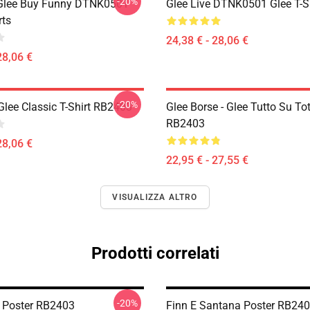
-20%
 Glee Buy Funny DTNK0501
Glee Live DTNK0501 Glee T-S
rts
24,38 € - 28,06 €
28,06 €
-20%
Glee Classic T-Shirt RB2403
Glee Borse - Glee Tutto Su To
RB2403
28,06 €
22,95 € - 27,55 €
VISUALIZZA ALTRO
Prodotti correlati
-20%
 Poster RB2403
Finn E Santana Poster RB24