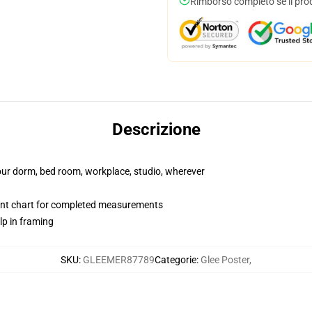
Rimborso completo se il pro
Descrizione
your dorm, bed room, workplace, studio, wherever
nt chart for completed measurements
lp in framing
SKU
:
GLEEMER87789
Categorie
:
Glee Poster
,