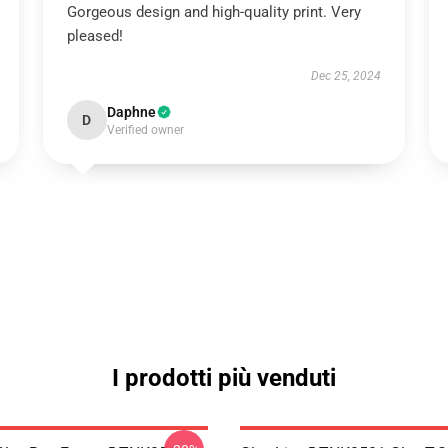
Gorgeous design and high-quality print. Very
pleased!
Dec 25, 2024
Daphne
D
Verified owner
I prodotti più venduti