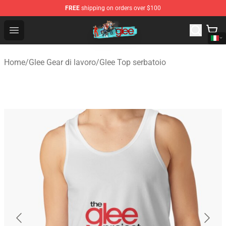
FREE
shipping on orders over $100
Glee Store - Official Glee Merchandise Shop
Open menu
Home
/
Glee Gear di lavoro
/
Glee Top serbatoio