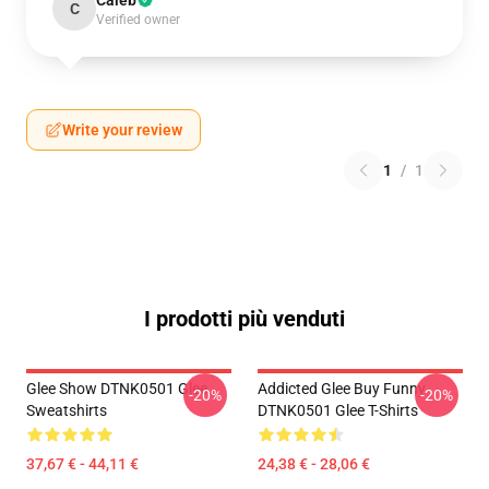
Caleb
C
Verified owner
Write your review
1
/
1
I prodotti più venduti
Glee Show DTNK0501 Glee
Addicted Glee Buy Funny
-20%
-20%
Sweatshirts
DTNK0501 Glee T-Shirts
37,67 € - 44,11 €
24,38 € - 28,06 €