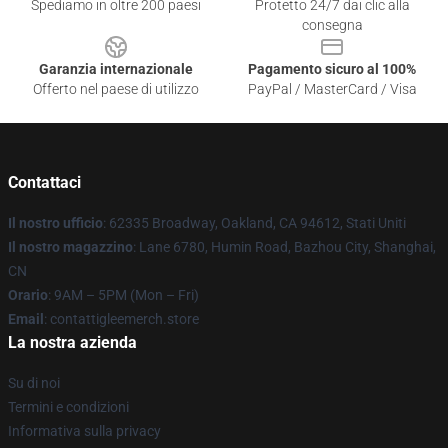
Spediamo in oltre 200 paesi
Protetto 24/7 dai clic alla
consegna
Garanzia internazionale
Pagamento sicuro al 100%
Offerto nel paese di utilizzo
PayPal / MasterCard / Visa
Contattaci
Il nostro ufficio
: 62335 Broadway, Oakland, CA 94612, Stati Uniti
Il nostro magazzino
: Lane 6780, Humin Road, Bazhou City, Shanghai,
CN
Orario
: 9AM – 5PM (Mon – Fri)
Email
: contattigleemerch.store
La nostra azienda
Su di noi
Termini e condizioni
Informativa sulla privacy