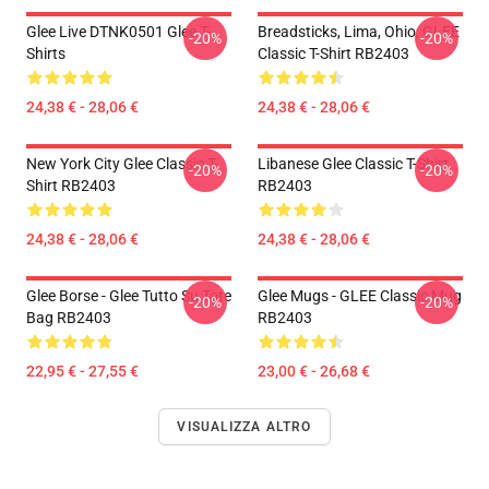
Glee Live DTNK0501 Glee T-
Breadsticks, Lima, Ohio, GLEE
-20%
-20%
Shirts
Classic T-Shirt RB2403
24,38 € - 28,06 €
24,38 € - 28,06 €
New York City Glee Classic T-
Libanese Glee Classic T-Shirt
-20%
-20%
Shirt RB2403
RB2403
24,38 € - 28,06 €
24,38 € - 28,06 €
Glee Borse - Glee Tutto Su Tote
Glee Mugs - GLEE Classic Mug
-20%
-20%
Bag RB2403
RB2403
22,95 € - 27,55 €
23,00 € - 26,68 €
VISUALIZZA ALTRO