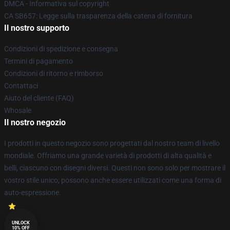
DMCA - Informativa sul copyright
CA SB657: Legge sulla trasparenza della catena di fornitura
Il nostro supporto
Condizioni di spedizione e consegna
Termini di pagamento
Condizioni di ritorno e rimborso
Contattaci
Aiuto del cliente (FAQ)
Whosale
Il nostro negozio
I prodotti in questo negozio sono progettati dal nostro team di livello
mondiale. Offriamo una grande varietà di prodotti di alta qualità e
belli, ciascuno con disegni diversi. Questi non sono solo per mostrare il
vostro stile unico; possono anche essere utilizzati come una forma di
auto-espressione.
UNLOCK
10% OFF