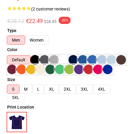
(2 customer reviews)
€28.12
€22.49
-20%
$24.45
Type
Men
Women
Color
Default
Size
S
M
L
XL
2XL
3XL
4XL
5XL
Print Location