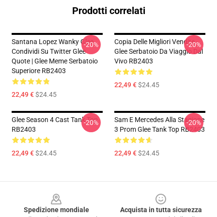
Prodotti correlati
Santana Lopez Wanky Glee
Copia Delle Migliori Vendite -
-20%
-20%
Condividi Su Twitter Glee
Glee Serbatoio Da Viaggio Dal
Quote | Glee Meme Serbatoio
Vivo RB2403
Superiore RB2403
22,49 €
$24.45
22,49 €
$24.45
Glee Season 4 Cast Tank Top
Sam E Mercedes Alla Stagione
-20%
-20%
RB2403
3 Prom Glee Tank Top RB2403
22,49 €
$24.45
22,49 €
$24.45
Footer
Spedizione mondiale
Acquista in tutta sicurezza