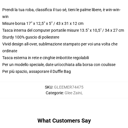
Prendi la tua roba, classifica il tuo sé, tieni le palme libere, è win-win-
win
Misure borsa 17” x 12,5” x 5” / 43 x 31 x 12 cm
Tasca interna del computer portatile misure 13.5" x 10,5" / 34 x 27 cm
Sturdy 100% guscio di poliestere
Vivid design all-over, sublimazione stampato per voi una volta che
ordinate
Tasca esterna in rete e cinghie imbottite regolabili
Per un modello speciale, date un'occhiata alla borsa con coulisse
Per più spazio, assaporare il Duffle Bag
SKU
:
GLEEMER74475
Categorie
:
Glee Zaini
,
What Customers Say