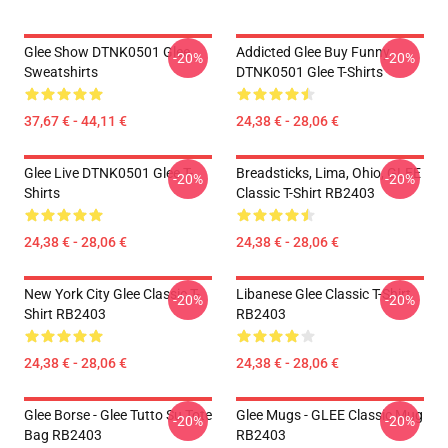
Glee Show DTNK0501 Glee
Addicted Glee Buy Funny
-20%
-20%
Sweatshirts
DTNK0501 Glee T-Shirts
37,67 € - 44,11 €
24,38 € - 28,06 €
Glee Live DTNK0501 Glee T-
Breadsticks, Lima, Ohio, GLEE
-20%
-20%
Shirts
Classic T-Shirt RB2403
24,38 € - 28,06 €
24,38 € - 28,06 €
New York City Glee Classic T-
Libanese Glee Classic T-Shirt
-20%
-20%
Shirt RB2403
RB2403
24,38 € - 28,06 €
24,38 € - 28,06 €
Glee Borse - Glee Tutto Su Tote
Glee Mugs - GLEE Classic Mug
-20%
-20%
Bag RB2403
RB2403