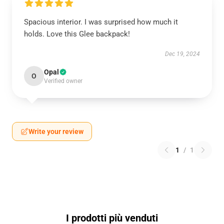
Spacious interior. I was surprised how much it
holds. Love this Glee backpack!
Dec 19, 2024
Opal
O
Verified owner
Write your review
1
/
1
I prodotti più venduti