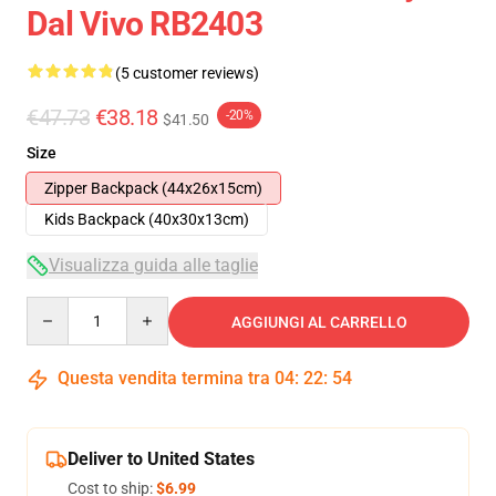
Dal Vivo RB2403
(5 customer reviews)
€47.73
€38.18
-20%
$41.50
Size
Zipper Backpack (44x26x15cm)
Kids Backpack (40x30x13cm)
Visualizza guida alle taglie
Quantity
AGGIUNGI AL CARRELLO
Questa vendita termina tra
04
:
22
:
53
Deliver to United States
Cost to ship:
$6.99