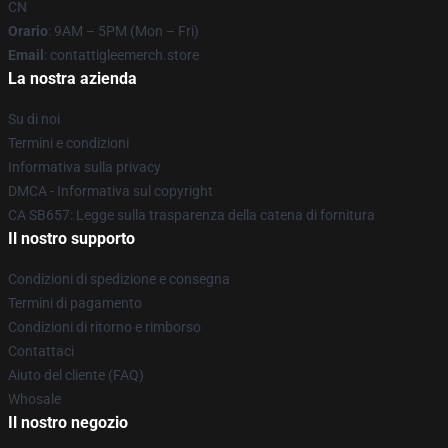
CN
Orario
: 9AM – 5PM (Mon – Fri)
Email
: contattigleemerch.store
La nostra azienda
Su di noi
Termini e condizioni
Informativa sulla privacy
DMCA - Informativa sul copyright
CA SB657: Legge sulla trasparenza della catena di fornitura
Il nostro supporto
Condizioni di spedizione e consegna
Termini di pagamento
Condizioni di ritorno e rimborso
Contattaci
Aiuto del cliente (FAQ)
Whosale
Il nostro negozio