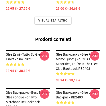
22,95 € - 27,55 €
23,00 € - 26,68 €
VISUALIZZA ALTRO
Prodotti correlati
Glee Zaini - Tutto Su Glee
Glee Backpacks - Glee Funny
-20%
-20%
Tshirt Zaino RB2403
Meme Quote | You're All
Minorities, You're In The Glee
Club Backpack RB2403
33,94 € - 38,18 €
33,94 € - 38,18 €
Glee Backpacks - Best Selling -
Glee Backpacks - Glee Logo
-20%
-20%
Glee Fondue For Two
Backpack RB2403
Merchandise Backpack