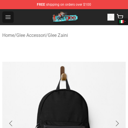
FREE
shipping on orders over $100
Glee Store - Official Glee Merchandise Shop
Open menu
Home
/
Glee Accessori
/
Glee Zaini