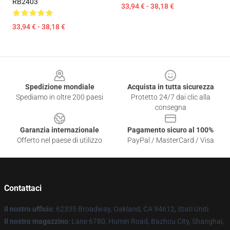
RB2403
33,94 € - 38,18 €
33,94 € - 38,18 €
Footer
Spedizione mondiale
Acquista in tutta sicurezza
Spediamo in oltre 200 paesi
Protetto 24/7 dai clic alla
consegna
Garanzia internazionale
Pagamento sicuro al 100%
Offerto nel paese di utilizzo
PayPal / MasterCard / Visa
Contattaci
Il nostro ufficio
: 62335 Broadway, Oakland, CA 94612, Stati Uniti
Il nostro magazzino
: Lane 6780, Humin Road, Bazhou City, Shanghai,