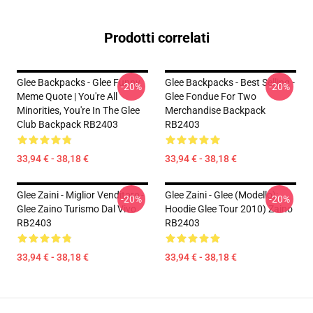
Prodotti correlati
Glee Backpacks - Glee Funny
Glee Backpacks - Best Selling -
-20%
-20%
Meme Quote | You're All
Glee Fondue For Two
Minorities, You're In The Glee
Merchandise Backpack
Club Backpack RB2403
RB2403
33,94 € - 38,18 €
33,94 € - 38,18 €
Glee Zaini - Miglior Venditore -
Glee Zaini - Glee (modello):
-20%
-20%
Glee Zaino Turismo Dal Vivo
Hoodie Glee Tour 2010) Zaino
RB2403
RB2403
33,94 € - 38,18 €
33,94 € - 38,18 €
Footer