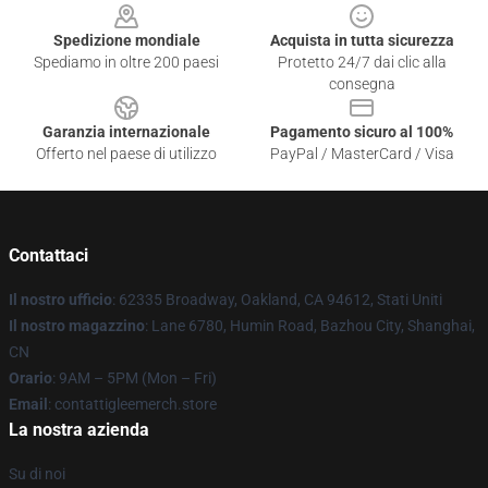
Spedizione mondiale
Acquista in tutta sicurezza
Spediamo in oltre 200 paesi
Protetto 24/7 dai clic alla
consegna
Garanzia internazionale
Pagamento sicuro al 100%
Offerto nel paese di utilizzo
PayPal / MasterCard / Visa
Contattaci
Il nostro ufficio
: 62335 Broadway, Oakland, CA 94612, Stati Uniti
Il nostro magazzino
: Lane 6780, Humin Road, Bazhou City, Shanghai,
CN
Orario
: 9AM – 5PM (Mon – Fri)
Email
: contattigleemerch.store
La nostra azienda
Su di noi