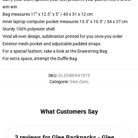
win-win
Bag measures 17” x 12.5” x 5” / 43 x 31 x 12 cm
Inner laptop computer pocket measures 13.5" x 10.5" / 34 x 27 cm
Sturdy 100% polyester shell
Vivid all-over design, sublimation printed for you once you order
Exterior mesh pocket and adjustable padded straps
For a special fashion, take a look at the Drawstring Bag
For extra space, attempt the Duffle Bag
SKU
:
GLEEMER41875
Categorie
:
Glee Zaini
,
What Customers Say
3 reviews for Glee Backpacks - Glee