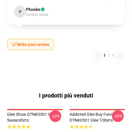
Phoebe
P
Verified owner
Write your review
1
/
1
I prodotti più venduti
Glee Show DTNK0501 Glee
Addicted Glee Buy Funny
-20%
-20%
Sweatshirts
DTNK0501 Glee T-Shirts