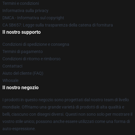
Termini e condizioni
Informativa sulla privacy
DMCA - Informativa sul copyright
CA SB657: Legge sulla trasparenza della catena di fornitura
Il nostro supporto
Condizioni di spedizione e consegna
Termini di pagamento
Condizioni di ritorno e rimborso
Contattaci
Aiuto del cliente (FAQ)
Whosale
Il nostro negozio
I prodotti in questo negozio sono progettati dal nostro team di livello
mondiale. Offriamo una grande varietà di prodotti di alta qualità e
belli, ciascuno con disegni diversi. Questi non sono solo per mostrare il
vostro stile unico; possono anche essere utilizzati come una forma di
auto-espressione.