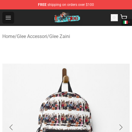
FREE
shipping on orders over $100
Glee Store - Official Glee Merchandise Shop
Open menu
Home
/
Glee Accessori
/
Glee Zaini