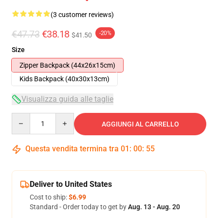
(3 customer reviews)
€47.73
€38.18
-20%
$41.50
Size
Zipper Backpack (44x26x15cm)
Kids Backpack (40x30x13cm)
Visualizza guida alle taglie
Quantity
AGGIUNGI AL CARRELLO
Questa vendita termina tra
01
:
00
:
54
Deliver to United States
Cost to ship:
$6.99
Standard - Order today to get by
Aug. 13 - Aug. 20