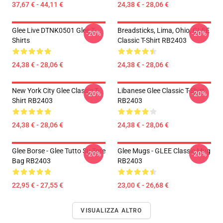
37,67 € - 44,11 €
24,38 € - 28,06 €
Glee Live DTNK0501 Glee T-
Breadsticks, Lima, Ohio, GLEE
-20%
-20%
Shirts
Classic T-Shirt RB2403
24,38 € - 28,06 €
24,38 € - 28,06 €
New York City Glee Classic T-
Libanese Glee Classic T-Shirt
-20%
-20%
Shirt RB2403
RB2403
24,38 € - 28,06 €
24,38 € - 28,06 €
Glee Borse - Glee Tutto Su Tote
Glee Mugs - GLEE Classic Mug
-20%
-20%
Bag RB2403
RB2403
22,95 € - 27,55 €
23,00 € - 26,68 €
VISUALIZZA ALTRO