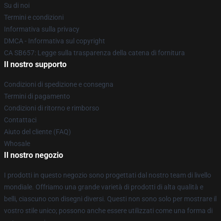
Su di noi
Termini e condizioni
Informativa sulla privacy
DMCA - Informativa sul copyright
CA SB657: Legge sulla trasparenza della catena di fornitura
Il nostro supporto
Condizioni di spedizione e consegna
Termini di pagamento
Condizioni di ritorno e rimborso
Contattaci
Aiuto del cliente (FAQ)
Whosale
Il nostro negozio
I prodotti in questo negozio sono progettati dal nostro team di livello
mondiale. Offriamo una grande varietà di prodotti di alta qualità e
belli, ciascuno con disegni diversi. Questi non sono solo per mostrare il
vostro stile unico; possono anche essere utilizzati come una forma di