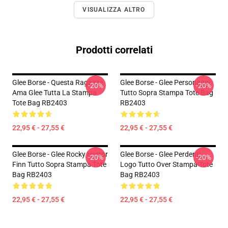
VISUALIZZA ALTRO
Prodotti correlati
Glee Borse - Questa Ragazza
Glee Borse - Glee Personaggi
-20%
-20%
Ama Glee Tutta La Stampa
Tutto Sopra Stampa Tote Bag
Tote Bag RB2403
RB2403
22,95 € - 27,55 €
22,95 € - 27,55 €
Glee Borse - Glee Rocky Horror
Glee Borse - Glee Perdenti
-20%
-20%
Finn Tutto Sopra Stampa Tote
Logo Tutto Over Stampa Tote
Bag RB2403
Bag RB2403
22,95 € - 27,55 €
22,95 € - 27,55 €