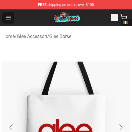
FREE
shipping on orders over $100
Glee Store - Official Glee Merchandise Shop
Open menu
Home
/
Glee Accessori
/
Glee Borse