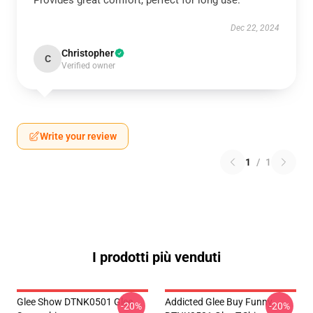
Provides great comfort, perfect for long use.
Dec 22, 2024
Christopher
C
Verified owner
Write your review
1
/
1
I prodotti più venduti
Glee Show DTNK0501 Glee
Addicted Glee Buy Funny
-20%
-20%