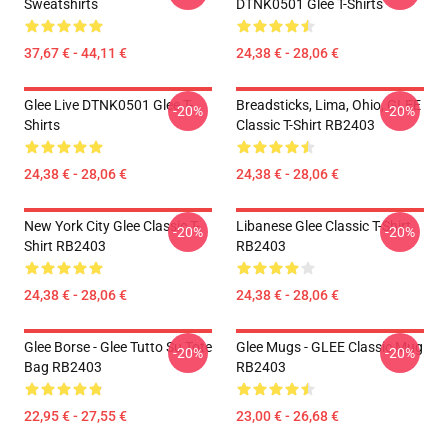
Sweatshirts
DTNK0501 Glee T-Shirts
37,67 € - 44,11 €
24,38 € - 28,06 €
Glee Live DTNK0501 Glee T-
Breadsticks, Lima, Ohio, GLEE
-20%
-20%
Shirts
Classic T-Shirt RB2403
24,38 € - 28,06 €
24,38 € - 28,06 €
New York City Glee Classic T-
Libanese Glee Classic T-Shirt
-20%
-20%
Shirt RB2403
RB2403
24,38 € - 28,06 €
24,38 € - 28,06 €
Glee Borse - Glee Tutto Su Tote
Glee Mugs - GLEE Classic Mug
-20%
-20%
Bag RB2403
RB2403
22,95 € - 27,55 €
23,00 € - 26,68 €