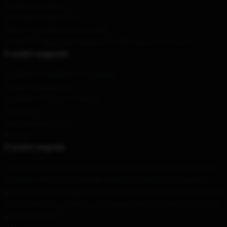
Termini e condizioni
Informativa sulla privacy
DMCA - Informativa sul copyright
CA SB657: Legge sulla trasparenza della catena di fornitura
Il nostro supporto
Condizioni di spedizione e consegna
Termini di pagamento
Condizioni di ritorno e rimborso
Contattaci
Aiuto del cliente (FAQ)
Whosale
Il nostro negozio
I prodotti in questo negozio sono progettati dal nostro team di livello
mondiale. Offriamo una grande varietà di prodotti di alta qualità e
belli, ciascuno con disegni diversi. Questi non sono solo per mostrare il
vostro stile unico; possono anche essere utilizzati come una forma di
auto-espressione.