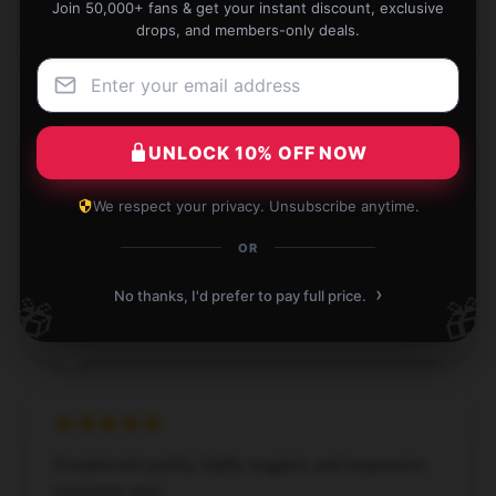
Join 50,000+ fans & get your instant discount, exclusive
Isabel
drops, and members-only deals.
I
Verified owner
UNLOCK 10% OFF NOW
Noticed this store offers a wide variety, customer
We respect your privacy. Unsubscribe anytime.
service was excellent, and shipping was very prompt.
OR
Dec 23, 2024
›
No thanks, I'd prefer to pay full price.
🎁
🎁
Abigail
A
Verified owner
Exceptional quality, highly suggest, and responsive
customer care.