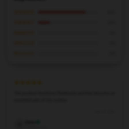
★★★★★
80%
★★★★☆
20%
★★★☆☆
0%
★★☆☆☆
0%
★☆☆☆☆
0%
The product functions flawlessly and has become an
essential part of my routine.
Dec 25, 2024
Dylan
D
Verified owner