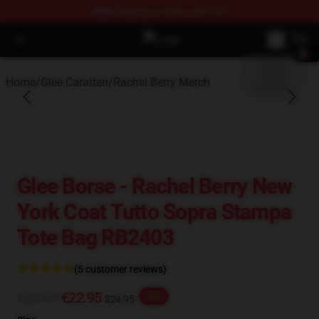
FREE
shipping on orders over $100
blank template
Open menu
Glee Store - Official Glee Merchan
Home
/
Glee Caratteri
/
Rachel Berry Merch
Glee Borse - Rachel Berry New
York Coat Tutto Sopra Stampa
Tote Bag RB2403
(5 customer reviews)
€28.69
€22.95
-20%
$24.95