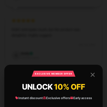
Didn’t anticipate much, but the product was
delightful. Highly suggest.
Dec 24, 2024
Emily
E
Verified owner
EXCLUSIVE MEMBER OFFER
UNLOCK
10% OFF
I found the service here to be fast and trustworthy,
and my experience was fantastic.
Instant discount
Exclusive offers
Early access
Dec 23, 2024