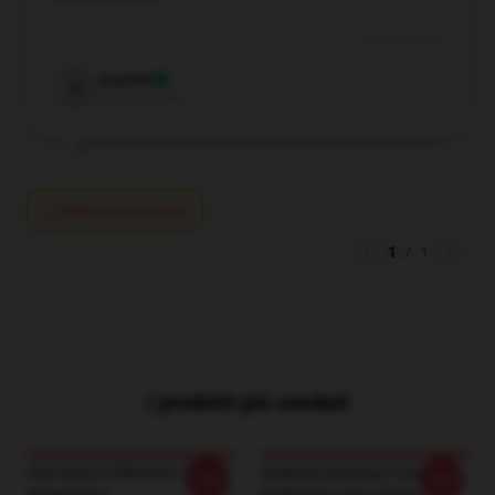
Dec 21, 2024
Scarlett
S
Verified owner
Write your review
1
/
1
I prodotti più venduti
Glee Show DTNK0501 Glee
Addicted Glee Buy Funny
-20%
-20%