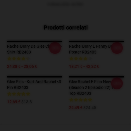
VISUALIZZA ALTRO
Prodotti correlati
Rachel Berry Da Glee Classic T-
Rachel Berry È Fanny Brice
-20%
-20%
Shirt RB2403
Poster RB2403
24,38 € - 28,06 €
18,21 € - 42,22 €
Glee Pins - Kurt And Rachel <3
Glee Rachel E Finn New York
-20%
Pin RB2403
(Season 2 Episodio 22) Tank
Top RB2403
12,69 €
$13.8
22,49 €
$24.45
Footer