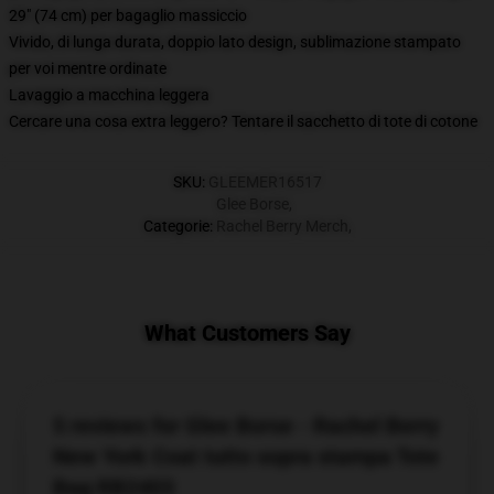
29" (74 cm) per bagaglio massiccio
Vivido, di lunga durata, doppio lato design, sublimazione stampato
per voi mentre ordinate
Lavaggio a macchina leggera
Cercare una cosa extra leggero? Tentare il sacchetto di tote di cotone
SKU
:
GLEEMER16517
Glee Borse
,
Categorie
:
Rachel Berry Merch
,
What Customers Say
5 reviews for Glee Borse - Rachel Berry
New York Coat tutto sopra stampa Tote
Bag RB2403