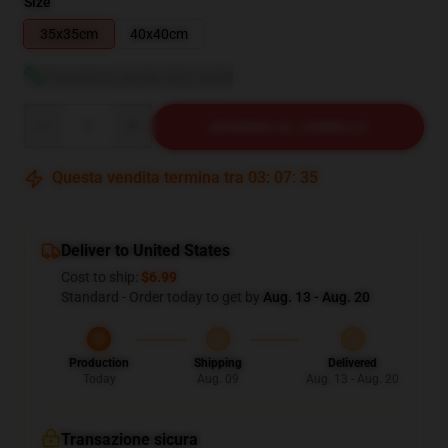
Size
35x35cm
40x40cm
Visualizza guida alle taglie
Quantity
AGGIUNGI AL CARRELLO
Questa vendita termina tra
03
:
07
:
34
Deliver to United States
Cost to ship:
$6.99
Standard - Order today to get by
Aug. 13 - Aug. 20
Production
Shipping
Delivered
Today
Aug. 09
Aug. 13 - Aug. 20
Transazione sicura