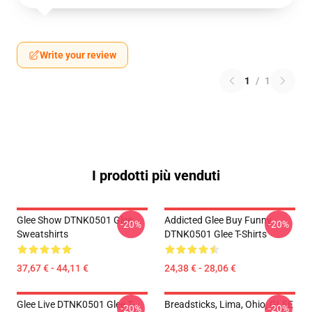
Write your review
1
/
1
I prodotti più venduti
Glee Show DTNK0501 Glee
Addicted Glee Buy Funny
-20%
-20%
Sweatshirts
DTNK0501 Glee T-Shirts
37,67 € - 44,11 €
24,38 € - 28,06 €
Glee Live DTNK0501 Glee T-
Breadsticks, Lima, Ohio, GLEE
-20%
-20%