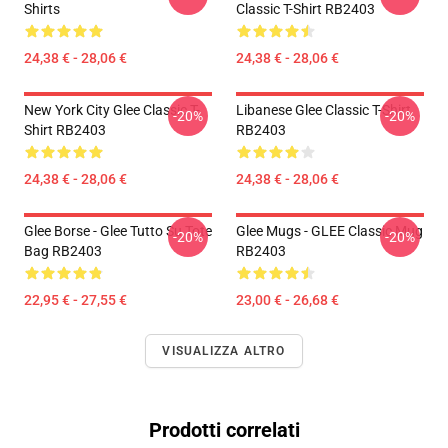
Shirts
Classic T-Shirt RB2403
24,38 € - 28,06 €
24,38 € - 28,06 €
New York City Glee Classic T-
Libanese Glee Classic T-Shirt
-20%
-20%
Shirt RB2403
RB2403
24,38 € - 28,06 €
24,38 € - 28,06 €
Glee Borse - Glee Tutto Su Tote
Glee Mugs - GLEE Classic Mug
-20%
-20%
Bag RB2403
RB2403
22,95 € - 27,55 €
23,00 € - 26,68 €
VISUALIZZA ALTRO
Prodotti correlati