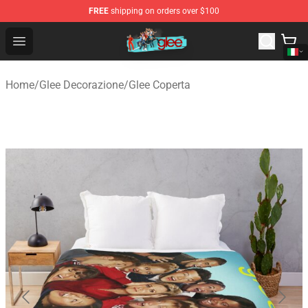
FREE
shipping on orders over $100
Glee Store - Official Glee Merchandise Shop
Open menu
Home
/
Glee Decorazione
/
Glee Coperta