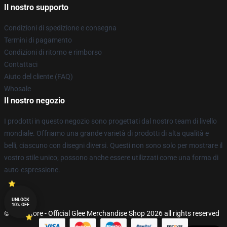
Il nostro supporto
Condizioni di spedizione e consegna
Termini di pagamento
Condizioni di ritorno e rimborso
Contattaci
Aiuto del cliente (FAQ)
Whosale
Il nostro negozio
I prodotti in questo negozio sono progettati dal nostro team di livello
mondiale. Offriamo una grande varietà di prodotti di alta qualità e
belli, ciascuno con disegni diversi. Questi non sono solo per mostrare il
vostro stile unico; possono anche essere utilizzati come una forma di
auto-espressione.
UNLOCK
10% OFF
© Glee Store - Official Glee Merchandise Shop 2026 all rights reserved