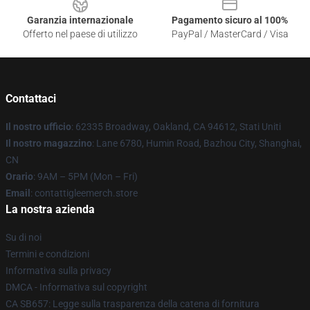
Garanzia internazionale
Pagamento sicuro al 100%
Offerto nel paese di utilizzo
PayPal / MasterCard / Visa
Contattaci
Il nostro ufficio
: 62335 Broadway, Oakland, CA 94612, Stati Uniti
Il nostro magazzino
: Lane 6780, Humin Road, Bazhou City, Shanghai,
CN
Orario
: 9AM – 5PM (Mon – Fri)
Email
: contattigleemerch.store
La nostra azienda
Su di noi
Termini e condizioni
Informativa sulla privacy
DMCA - Informativa sul copyright
CA SB657: Legge sulla trasparenza della catena di fornitura