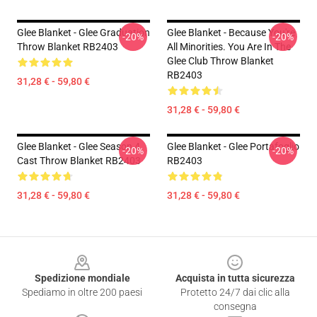
Glee Blanket - Glee Graduation
Glee Blanket - Because You're
-20%
-20%
Throw Blanket RB2403
All Minorities. You Are In The
Glee Club Throw Blanket
RB2403
31,28 € - 59,80 €
31,28 € - 59,80 €
Glee Blanket - Glee Season 4
Glee Blanket - Glee Portafoglio
-20%
-20%
Cast Throw Blanket RB2403
RB2403
31,28 € - 59,80 €
31,28 € - 59,80 €
Footer
Spedizione mondiale
Acquista in tutta sicurezza
Spediamo in oltre 200 paesi
Protetto 24/7 dai clic alla
consegna