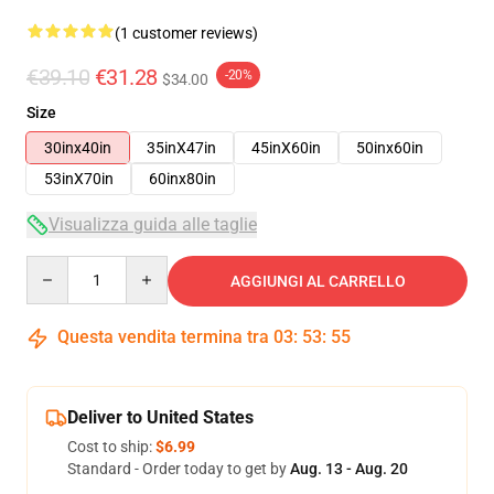
(1 customer reviews)
€39.10
€31.28
-20%
$34.00
Size
30inx40in
35inX47in
45inX60in
50inx60in
53inX70in
60inx80in
Visualizza guida alle taglie
Quantity
AGGIUNGI AL CARRELLO
Questa vendita termina tra
03
:
53
:
54
Deliver to United States
Cost to ship:
$6.99
Standard - Order today to get by
Aug. 13 - Aug. 20