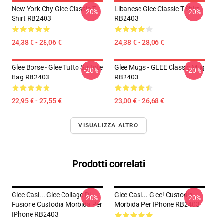
New York City Glee Classic T-
Libanese Glee Classic T-Shirt
-20%
-20%
Shirt RB2403
RB2403
24,38 € - 28,06 €
24,38 € - 28,06 €
Glee Borse - Glee Tutto Su Tote
Glee Mugs - GLEE Classic Mug
-20%
-20%
Bag RB2403
RB2403
22,95 € - 27,55 €
23,00 € - 26,68 €
VISUALIZZA ALTRO
Prodotti correlati
Glee Casi... Glee Collage Di
Glee Casi... Glee! Custodia
-20%
-20%
Fusione Custodia Morbida Per
Morbida Per IPhone RB2403
IPhone RB2403