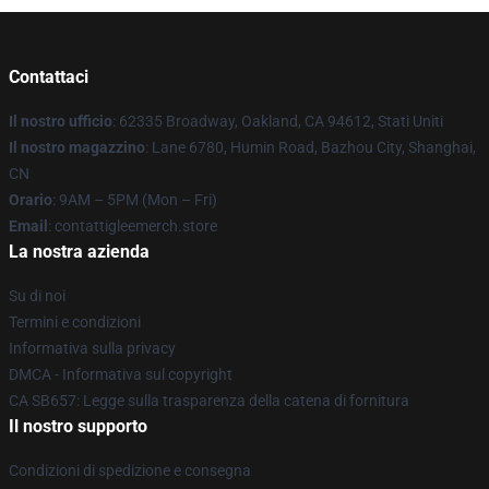
Contattaci
Il nostro ufficio
: 62335 Broadway, Oakland, CA 94612, Stati Uniti
Il nostro magazzino
: Lane 6780, Humin Road, Bazhou City, Shanghai,
CN
Orario
: 9AM – 5PM (Mon – Fri)
Email
: contattigleemerch.store
La nostra azienda
Su di noi
Termini e condizioni
Informativa sulla privacy
DMCA - Informativa sul copyright
CA SB657: Legge sulla trasparenza della catena di fornitura
Il nostro supporto
Condizioni di spedizione e consegna