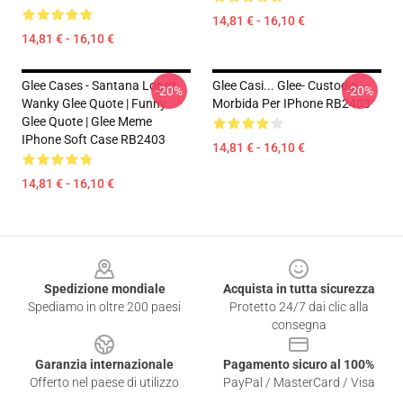
14,81 € - 16,10 €
14,81 € - 16,10 €
Glee Cases - Santana Lopez
Glee Casi... Glee- Custodia
-20%
-20%
Wanky Glee Quote | Funny
Morbida Per IPhone RB2403
Glee Quote | Glee Meme
IPhone Soft Case RB2403
14,81 € - 16,10 €
14,81 € - 16,10 €
Footer
Spedizione mondiale
Acquista in tutta sicurezza
Spediamo in oltre 200 paesi
Protetto 24/7 dai clic alla
consegna
Garanzia internazionale
Pagamento sicuro al 100%
Offerto nel paese di utilizzo
PayPal / MasterCard / Visa