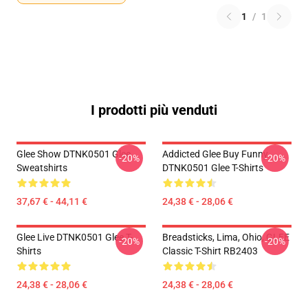
1
/
1
I prodotti più venduti
Glee Show DTNK0501 Glee
Addicted Glee Buy Funny
-20%
-20%
Sweatshirts
DTNK0501 Glee T-Shirts
37,67 € - 44,11 €
24,38 € - 28,06 €
Glee Live DTNK0501 Glee T-
Breadsticks, Lima, Ohio, GLEE
-20%
-20%
Shirts
Classic T-Shirt RB2403
24,38 € - 28,06 €
24,38 € - 28,06 €