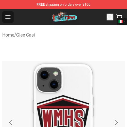
FREE
shipping on orders over $100
Glee Store - Official Glee Merchandise Shop
Open menu
Home
/
Glee Casi