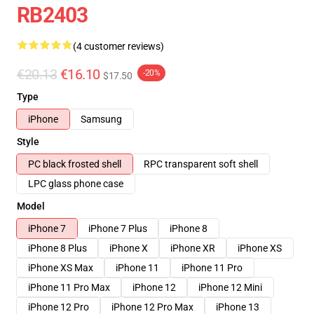
RB2403
(4 customer reviews)
€20.13
€16.10
-20%
$17.50
Type
iPhone
Samsung
Style
PC black frosted shell
RPC transparent soft shell
LPC glass phone case
Model
iPhone 7
iPhone 7 Plus
iPhone 8
iPhone 8 Plus
iPhone X
iPhone XR
iPhone XS
iPhone XS Max
iPhone 11
iPhone 11 Pro
iPhone 11 Pro Max
iPhone 12
iPhone 12 Mini
iPhone 12 Pro
iPhone 12 Pro Max
iPhone 13