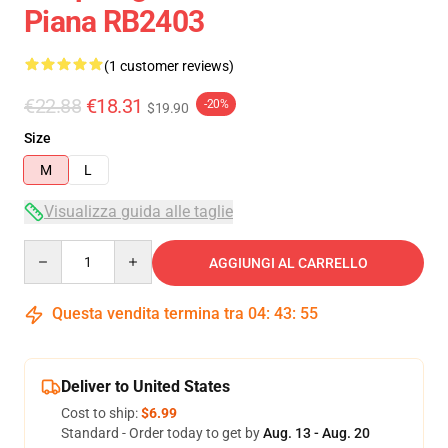
Piana RB2403
(1 customer reviews)
€22.88
€18.31
-20%
$19.90
Size
M
L
Visualizza guida alle taglie
Quantity
AGGIUNGI AL CARRELLO
Questa vendita termina tra
04
:
43
:
54
Deliver to United States
Cost to ship:
$6.99
Standard - Order today to get by
Aug. 13 - Aug. 20