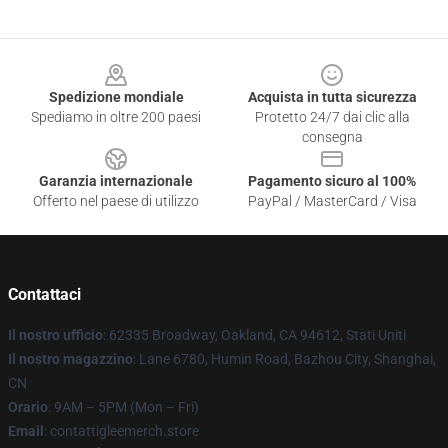
Footer
Spedizione mondiale
Acquista in tutta sicurezza
Spediamo in oltre 200 paesi
Protetto 24/7 dai clic alla
consegna
Garanzia internazionale
Pagamento sicuro al 100%
Offerto nel paese di utilizzo
PayPal / MasterCard / Visa
Contattaci
Il nostro ufficio
: 62335 Broadway, Oakland, CA 94612, Stati Uniti
Il nostro magazzino
: Lane 6780, Humin Road, Bazhou City, Shanghai,
CN
Orario
: 9AM – 5PM (Mon – Fri)
Email
: contattigleemerch.store