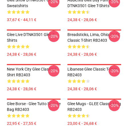
Glee Show DTNK0501 Glee
Addicted Glee Buy Funny
-20%
-20%
Sweatshirts
DTNK0501 Glee T-Shirts
37,67 € - 44,11 €
24,38 € - 28,06 €
Glee Live DTNK0501 Glee T-
Breadsticks, Lima, Ohio, GLEE
-20%
-20%
Shirts
Classic T-Shirt RB2403
24,38 € - 28,06 €
24,38 € - 28,06 €
New York City Glee Classic T-
Libanese Glee Classic T-Shirt
-20%
-20%
Shirt RB2403
RB2403
24,38 € - 28,06 €
24,38 € - 28,06 €
Glee Borse - Glee Tutto Su Tote
Glee Mugs - GLEE Classic Mug
-20%
-20%
Bag RB2403
RB2403
22,95 € - 27,55 €
23,00 € - 26,68 €