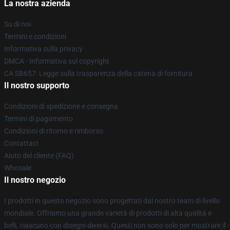
La nostra azienda
Su di noi
Termini e condizioni
Informativa sulla privacy
DMCA - Informativa sul copyright
CA SB657: Legge sulla trasparenza della catena di fornitura
Il nostro supporto
Condizioni di spedizione e consegna
Termini di pagamento
Condizioni di ritorno e rimborso
Contattaci
Aiuto del cliente (FAQ)
Whosale
Il nostro negozio
I prodotti in questo negozio sono progettati dal nostro team di livello
mondiale. Offriamo una grande varietà di prodotti di alta qualità e
belli, ciascuno con disegni diversi. Questi non sono solo per mostrare il