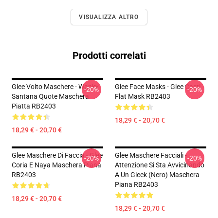
VISUALIZZA ALTRO
Prodotti correlati
Glee Volto Maschere - Wanky
Glee Face Masks - Glee Cast!
-20%
-20%
Santana Quote Maschera
Flat Mask RB2403
Piatta RB2403
18,29 € - 20,70 €
18,29 € - 20,70 €
Glee Maschere Di Faccia - Glee
Glee Maschere Facciali -
-20%
-20%
Coria E Naya Maschera Piana
Attenzione Si Sta Avvicinando
RB2403
A Un Gleek (nero) Maschera
Piana RB2403
18,29 € - 20,70 €
18,29 € - 20,70 €