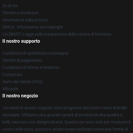
Su di noi
Termini e condizioni
Informativa sulla privacy
DMCA - Informativa sul copyright
CA SB657: Legge sulla trasparenza della catena di fornitura
Il nostro supporto
Condizioni di spedizione e consegna
Termini di pagamento
Condizioni di ritorno e rimborso
Contattaci
Aiuto del cliente (FAQ)
Whosale
Il nostro negozio
I prodotti in questo negozio sono progettati dal nostro team di livello
mondiale. Offriamo una grande varietà di prodotti di alta qualità e
belli, ciascuno con disegni diversi. Questi non sono solo per mostrare il
vostro stile unico; possono anche essere utilizzati come una forma di