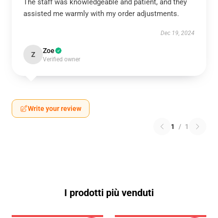
The staff was knowledgeable and patient, and they
assisted me warmly with my order adjustments.
Dec 19, 2024
Zoe
Z
Verified owner
Write your review
1
/
1
I prodotti più venduti