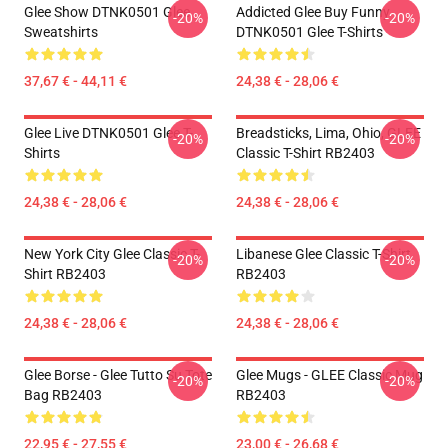
Glee Show DTNK0501 Glee
Addicted Glee Buy Funny
-20%
-20%
Sweatshirts
DTNK0501 Glee T-Shirts
37,67 € - 44,11 €
24,38 € - 28,06 €
Glee Live DTNK0501 Glee T-
Breadsticks, Lima, Ohio, GLEE
-20%
-20%
Shirts
Classic T-Shirt RB2403
24,38 € - 28,06 €
24,38 € - 28,06 €
New York City Glee Classic T-
Libanese Glee Classic T-Shirt
-20%
-20%
Shirt RB2403
RB2403
24,38 € - 28,06 €
24,38 € - 28,06 €
Glee Borse - Glee Tutto Su Tote
Glee Mugs - GLEE Classic Mug
-20%
-20%
Bag RB2403
RB2403
22,95 € - 27,55 €
23,00 € - 26,68 €