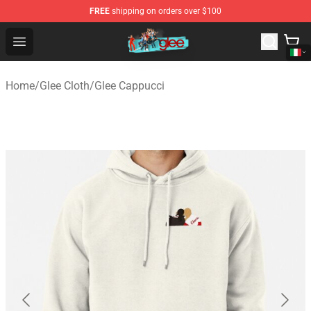
FREE
shipping on orders over $100
Glee Store - Official Glee Merchandise Shop
Open menu
Home
/
Glee Cloth
/
Glee Cappucci