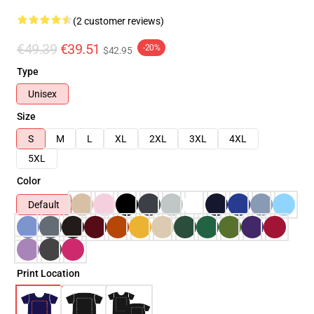
(2 customer reviews)
€49.39
€39.51
-20%
$42.95
Type
Unisex
Size
S
M
L
XL
2XL
3XL
4XL
5XL
Color
Default
Print Location