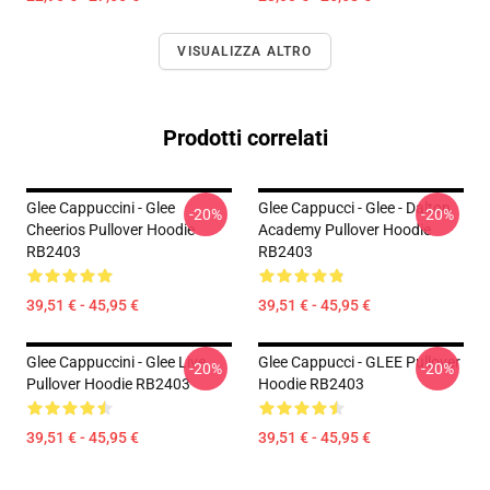
VISUALIZZA ALTRO
Prodotti correlati
Glee Cappuccini - Glee
Glee Cappucci - Glee - Dalton
-20%
-20%
Cheerios Pullover Hoodie
Academy Pullover Hoodie
RB2403
RB2403
39,51 € - 45,95 €
39,51 € - 45,95 €
Glee Cappuccini - Glee Live
Glee Cappucci - GLEE Pullover
-20%
-20%
Pullover Hoodie RB2403
Hoodie RB2403
39,51 € - 45,95 €
39,51 € - 45,95 €