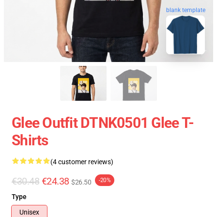
blank template
Glee Outfit DTNK0501 Glee T-
Shirts
(4 customer reviews)
€30.48
€24.38
-20%
$26.50
Type
Unisex