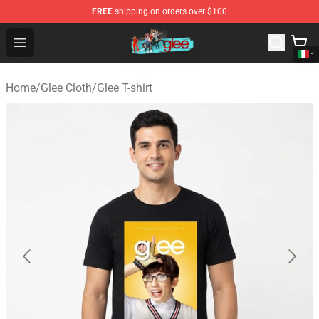
FREE
shipping on orders over $100
Glee Store - Official Glee Merchandise Shop
Open menu
Home
/
Glee Cloth
/
Glee T-shirt