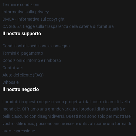
Termini e condizioni
Informativa sulla privacy
DMCA - Informativa sul copyright
CA SB657: Legge sulla trasparenza della catena di fornitura
Il nostro supporto
Condizioni di spedizione e consegna
Termini di pagamento
Condizioni di ritorno e rimborso
Contattaci
Aiuto del cliente (FAQ)
Whosale
Il nostro negozio
I prodotti in questo negozio sono progettati dal nostro team di livello
mondiale. Offriamo una grande varietà di prodotti di alta qualità e
belli, ciascuno con disegni diversi. Questi non sono solo per mostrare il
vostro stile unico; possono anche essere utilizzati come una forma di
auto-espressione.