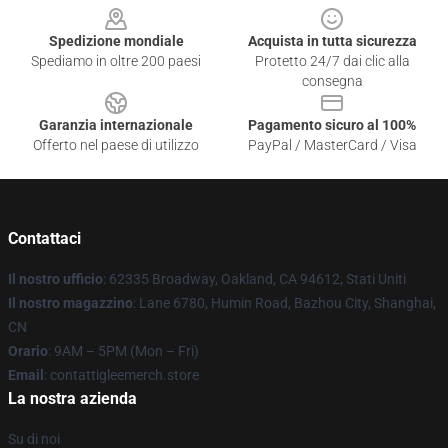
Spedizione mondiale
Acquista in tutta sicurezza
Spediamo in oltre 200 paesi
Protetto 24/7 dai clic alla
consegna
Garanzia internazionale
Pagamento sicuro al 100%
Offerto nel paese di utilizzo
PayPal / MasterCard / Visa
Contattaci
Il nostro ufficio
: 62335 Broadway, Oakland, CA 94612, Stati Uniti
Il nostro magazzino
: Lane 6780, Humin Road, Bazhou City, Shanghai,
CN
Orario
: 9AM – 5PM (Mon – Fri)
Email
: contattigleemerch.store
La nostra azienda
Su di noi