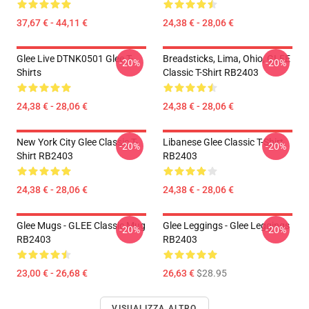
37,67 € - 44,11 €
24,38 € - 28,06 €
Glee Live DTNK0501 Glee T-
Breadsticks, Lima, Ohio, GLEE
-20%
-20%
Shirts
Classic T-Shirt RB2403
24,38 € - 28,06 €
24,38 € - 28,06 €
New York City Glee Classic T-
Libanese Glee Classic T-Shirt
-20%
-20%
Shirt RB2403
RB2403
24,38 € - 28,06 €
24,38 € - 28,06 €
Glee Mugs - GLEE Classic Mug
Glee Leggings - Glee Leggings
-20%
-20%
RB2403
RB2403
23,00 € - 26,68 €
26,63 €
$28.95
VISUALIZZA ALTRO