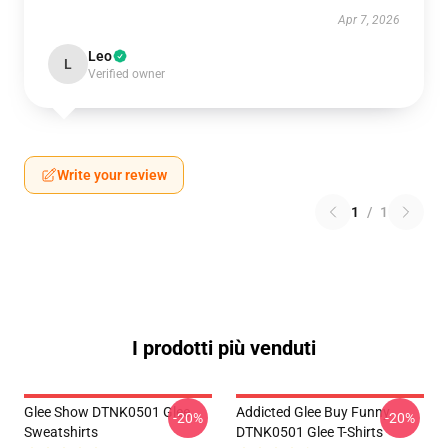
Apr 7, 2026
Leo
L
Verified owner
Write your review
1
/
1
I prodotti più venduti
Glee Show DTNK0501 Glee
Addicted Glee Buy Funny
-20%
-20%
Sweatshirts
DTNK0501 Glee T-Shirts