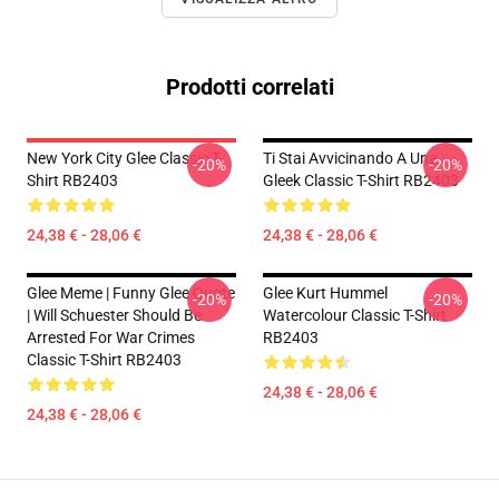
Prodotti correlati
New York City Glee Classic T-
Ti Stai Avvicinando A Una
-20%
-20%
Shirt RB2403
Gleek Classic T-Shirt RB2403
24,38 € - 28,06 €
24,38 € - 28,06 €
Glee Meme | Funny Glee Quote
Glee Kurt Hummel
-20%
-20%
| Will Schuester Should Be
Watercolour Classic T-Shirt
Arrested For War Crimes
RB2403
Classic T-Shirt RB2403
24,38 € - 28,06 €
24,38 € - 28,06 €
Footer