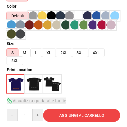
Color
Default
Size
S
M
L
XL
2XL
3XL
4XL
5XL
Print Location
Visualizza guida alle taglie
Quantity
AGGIUNGI AL CARRELLO