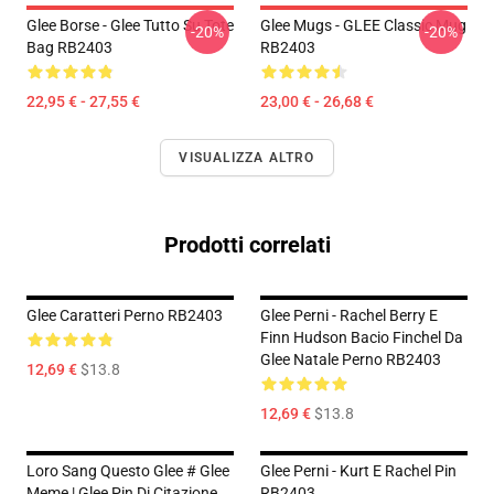
Glee Borse - Glee Tutto Su Tote
Glee Mugs - GLEE Classic Mug
-20%
-20%
Bag RB2403
RB2403
22,95 € - 27,55 €
23,00 € - 26,68 €
VISUALIZZA ALTRO
Prodotti correlati
Glee Caratteri Perno RB2403
Glee Perni - Rachel Berry E
Finn Hudson Bacio Finchel Da
Glee Natale Perno RB2403
12,69 €
$13.8
12,69 €
$13.8
Loro Sang Questo Glee # Glee
Glee Perni - Kurt E Rachel Pin
Meme | Glee Pin Di Citazione
RB2403