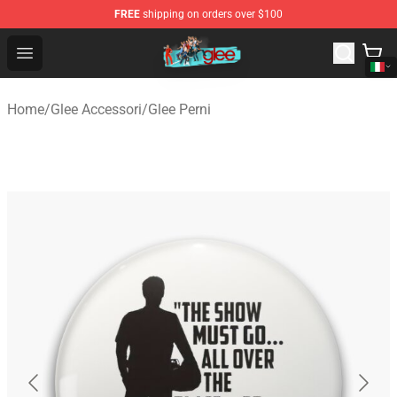
FREE
shipping on orders over $100
Glee Store - Official Glee Merchandise Shop
Open menu
Home
/
Glee Accessori
/
Glee Perni