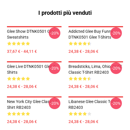
I prodotti più venduti
Glee Show DTNK0501 Glee
Addicted Glee Buy Funny
-20%
-20%
Sweatshirts
DTNK0501 Glee T-Shirts
37,67 € - 44,11 €
24,38 € - 28,06 €
Glee Live DTNK0501 Glee T-
Breadsticks, Lima, Ohio, GLEE
-20%
-20%
Shirts
Classic T-Shirt RB2403
24,38 € - 28,06 €
24,38 € - 28,06 €
New York City Glee Classic T-
Libanese Glee Classic T-Shirt
-20%
-20%
Shirt RB2403
RB2403
24,38 € - 28,06 €
24,38 € - 28,06 €