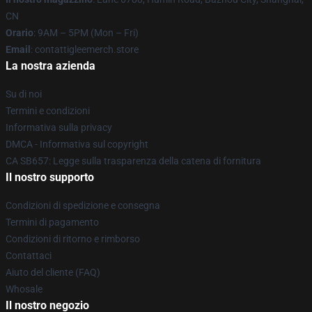
CN
Orario
: 9AM – 5PM (Mon – Fri)
Email
: contattigleemerch.store
La nostra azienda
Su di noi
Termini e condizioni
Informativa sulla privacy
DMCA - Informativa sul copyright
CA SB657: Legge sulla trasparenza della catena di fornitura
Il nostro supporto
Condizioni di spedizione e consegna
Termini di pagamento
Condizioni di ritorno e rimborso
Contattaci
Aiuto del cliente (FAQ)
Whosale
Il nostro negozio