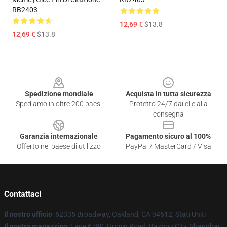
RB2403
12,69 €
$13.8
12,69 €
$13.8
Footer
Spedizione mondiale
Acquista in tutta sicurezza
Spediamo in oltre 200 paesi
Protetto 24/7 dai clic alla
consegna
Garanzia internazionale
Pagamento sicuro al 100%
Offerto nel paese di utilizzo
PayPal / MasterCard / Visa
Contattaci
Il nostro ufficio
: 62335 Broadway, Oakland, CA 94612, Stati Uniti
Il nostro magazzino
: Lane 6780, Humin Road, Bazhou City, Shanghai,