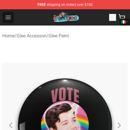
FREE
shipping on orders over $100
Glee Store - Official Glee Merchandise Shop
Open menu
Home
/
Glee Accessori
/
Glee Perni