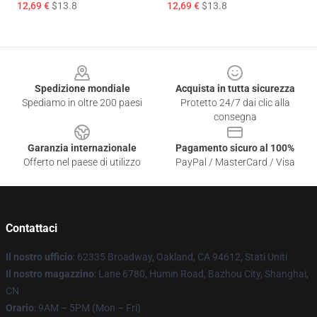
12,69 €
$13.8
12,69 €
$13.8
Footer
Spedizione mondiale
Acquista in tutta sicurezza
Spediamo in oltre 200 paesi
Protetto 24/7 dai clic alla
consegna
Garanzia internazionale
Pagamento sicuro al 100%
Offerto nel paese di utilizzo
PayPal / MasterCard / Visa
Contattaci
Il nostro ufficio
: 62335 Broadway, Oakland, CA 94612, Stati Uniti
Il nostro magazzino
: Lane 6780, Humin Road, Bazhou City, Shanghai,
CN
Orario
: 9AM – 5PM (Mon – Fri)