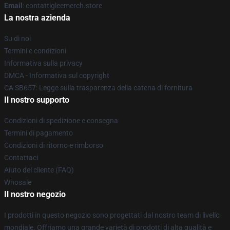
Email
: contattigleemerch.store
La nostra azienda
Su di noi
Termini e condizioni
Informativa sulla privacy
DMCA - Informativa sul copyright
CA SB657: Legge sulla trasparenza della catena di fornitura
Il nostro supporto
Condizioni di spedizione e consegna
Termini di pagamento
Condizioni di ritorno e rimborso
Contattaci
Aiuto del cliente (FAQ)
Whosale
Il nostro negozio
I prodotti in questo negozio sono progettati dal nostro team di livello
mondiale. Offriamo una grande varietà di prodotti di alta qualità e