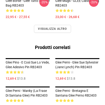
Glee Borse - Glee Tutto Su Tote
Glee Mugs - GLEE Classic Mug
-20%
-20%
Bag RB2403
RB2403
22,95 € - 27,55 €
23,00 € - 26,68 €
VISUALIZZA ALTRO
Prodotti correlati
Glee Pins - E Così Sue Lo Vede,
Glee Perni - Glee Sue Sylvester
Glee Adesivo Pin RB2403
(Jane Lynch) Pin RB2403
12,69 €
$13.8
12,69 €
$13.8
Glee Perni - Wanky (la Frase
Glee Perni - Bretagna E
Di Santana Glee) Pin RB2403
Santana Glee Perno RB2403