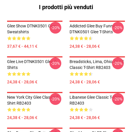
I prodotti più venduti
Glee Show DTNK0501 Glee
Addicted Glee Buy Funny
-20%
-20%
Sweatshirts
DTNK0501 Glee T-Shirts
37,67 € - 44,11 €
24,38 € - 28,06 €
Glee Live DTNK0501 Glee T-
Breadsticks, Lima, Ohio, GLEE
-20%
-20%
Shirts
Classic T-Shirt RB2403
24,38 € - 28,06 €
24,38 € - 28,06 €
New York City Glee Classic T-
Libanese Glee Classic T-Shirt
-20%
-20%
Shirt RB2403
RB2403
24,38 € - 28,06 €
24,38 € - 28,06 €