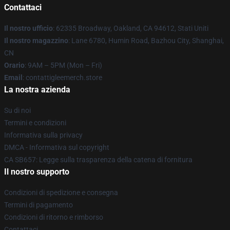
Contattaci
Il nostro ufficio
: 62335 Broadway, Oakland, CA 94612, Stati Uniti
Il nostro magazzino
: Lane 6780, Humin Road, Bazhou City, Shanghai,
CN
Orario
: 9AM – 5PM (Mon – Fri)
Email
: contattigleemerch.store
La nostra azienda
Su di noi
Termini e condizioni
Informativa sulla privacy
DMCA - Informativa sul copyright
CA SB657: Legge sulla trasparenza della catena di fornitura
Il nostro supporto
Condizioni di spedizione e consegna
Termini di pagamento
Condizioni di ritorno e rimborso
Contattaci