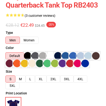
Quarterback Tank Top RB2403
(3 customer reviews)
€28.12
€22.49
-20%
$24.45
Type
Men
Women
Color
Default
Size
S
M
L
XL
2XL
3XL
4XL
5XL
Print Location