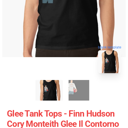
blank template
Glee Tank Tops - Finn Hudson
Cory Monteith Glee Il Contorno