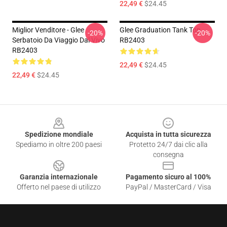
22,49 €
$24.45
Miglior Venditore - Glee
Glee Graduation Tank Top
-20%
-20%
Serbatoio Da Viaggio Dal Vivo
RB2403
RB2403
22,49 €
$24.45
22,49 €
$24.45
Footer
Spedizione mondiale
Acquista in tutta sicurezza
Spediamo in oltre 200 paesi
Protetto 24/7 dai clic alla
consegna
Garanzia internazionale
Pagamento sicuro al 100%
Offerto nel paese di utilizzo
PayPal / MasterCard / Visa