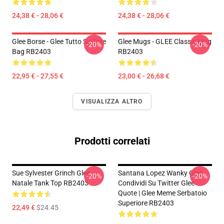
24,38 € - 28,06 €
24,38 € - 28,06 €
Glee Borse - Glee Tutto Su Tote
Glee Mugs - GLEE Classic Mug
-20%
-20%
Bag RB2403
RB2403
22,95 € - 27,55 €
23,00 € - 26,68 €
VISUALIZZA ALTRO
Prodotti correlati
Sue Sylvester Grinch Glee
Santana Lopez Wanky Glee
-20%
-20%
Natale Tank Top RB2403
Condividi Su Twitter Glee
Quote | Glee Meme Serbatoio
Superiore RB2403
22,49 €
$24.45