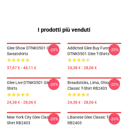
I prodotti più venduti
Glee Show DTNK0501 Glee
Addicted Glee Buy Funny
-20%
-20%
Sweatshirts
DTNK0501 Glee T-Shirts
37,67 € - 44,11 €
24,38 € - 28,06 €
Glee Live DTNK0501 Glee T-
Breadsticks, Lima, Ohio, GLEE
-20%
-20%
Shirts
Classic T-Shirt RB2403
24,38 € - 28,06 €
24,38 € - 28,06 €
New York City Glee Classic T-
Libanese Glee Classic T-Shirt
-20%
-20%
Shirt RB2403
RB2403