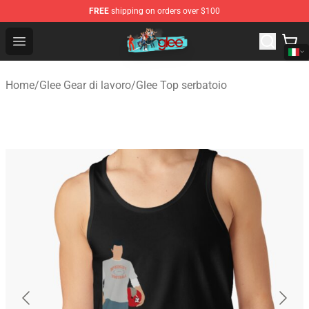
FREE
shipping on orders over $100
Glee Store - Official Glee Merchandise Shop
Open menu
Home
/
Glee Gear di lavoro
/
Glee Top serbatoio