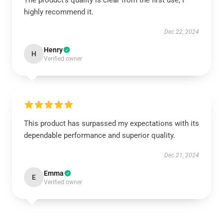
The product’s quality is clear from the first use; I
highly recommend it.
Dec 22, 2024
Henry
H
Verified owner
This product has surpassed my expectations with its
dependable performance and superior quality.
Dec 21, 2024
Emma
E
Verified owner