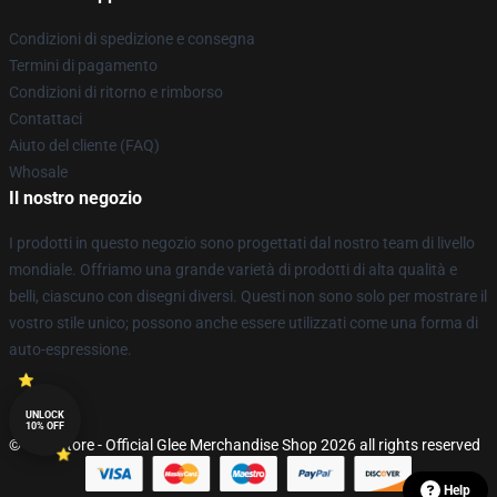
Condizioni di spedizione e consegna
Termini di pagamento
Condizioni di ritorno e rimborso
Contattaci
Aiuto del cliente (FAQ)
Whosale
Il nostro negozio
I prodotti in questo negozio sono progettati dal nostro team di livello
mondiale. Offriamo una grande varietà di prodotti di alta qualità e
belli, ciascuno con disegni diversi. Questi non sono solo per mostrare il
vostro stile unico; possono anche essere utilizzati come una forma di
auto-espressione.
UNLOCK
10% OFF
© Glee Store - Official Glee Merchandise Shop 2026 all rights reserved
Help