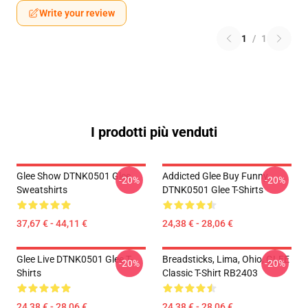
Write your review
1
/
1
I prodotti più venduti
Glee Show DTNK0501 Glee
Addicted Glee Buy Funny
-20%
-20%
Sweatshirts
DTNK0501 Glee T-Shirts
37,67 € - 44,11 €
24,38 € - 28,06 €
Glee Live DTNK0501 Glee T-
Breadsticks, Lima, Ohio, GLEE
-20%
-20%
Shirts
Classic T-Shirt RB2403
24,38 € - 28,06 €
24,38 € - 28,06 €