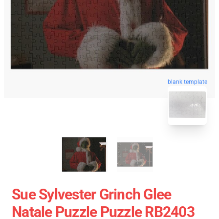
blank template
Sue Sylvester Grinch Glee
Natale Puzzle Puzzle RB2403