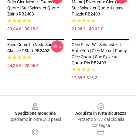
Odio Glee Meme | Funny Glee
Meme | Divertente Glee Quote |
Quote | Sue Sylvester Quote
Sue Sylvester Quote Jigsaw
Zaino RB2403
Puzzle RB2403
33,94 € - 38,18 €
21,98 € - 40,02 €
Ecco Come La Vede Sue - Glee
Glee Pins - Will Schuester, I
-20%
Classic T-Shirt RB2403
Hate You | Glee Meme | Funny
Glee Quote | Sue Sylvester
Quote Pin RB2403
24,38 € - 28,06 €
12,69 €
$13.8
Footer
Spedizione mondiale
Acquista in tutta sicurezza
Spediamo in oltre 200 paesi
Protetto 24/7 dai clic alla
consegna