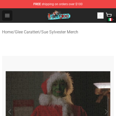
FREE
shipping on orders over $100
Glee Store - Official Glee Merchandise Shop
Open menu
Home
/
Glee Caratteri
/
Sue Sylvester Merch