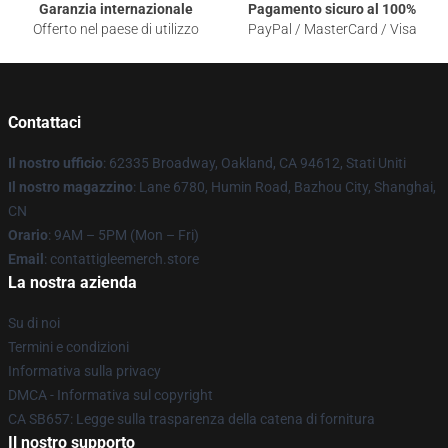
Garanzia internazionale
Pagamento sicuro al 100%
Offerto nel paese di utilizzo
PayPal / MasterCard / Visa
Contattaci
Il nostro ufficio
: 62335 Broadway, Oakland, CA 94612, Stati Uniti
Il nostro magazzino
: Lane 6780, Humin Road, Bazhou City, Shanghai,
CN
Orario
: 9AM – 5PM (Mon – Fri)
Email
: contattigleemerch.store
La nostra azienda
Su di noi
Termini e condizioni
Informativa sulla privacy
DMCA - Informativa sul copyright
CA SB657: Legge sulla trasparenza della catena di fornitura
Il nostro supporto