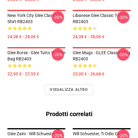
New York City Glee Classic T-
Libanese Glee Classic T-Shirt
-20%
-20%
Shirt RB2403
RB2403
24,38 € - 28,06 €
24,38 € - 28,06 €
Glee Borse - Glee Tutto Su Tote
Glee Mugs - GLEE Classic Mug
-20%
-20%
Bag RB2403
RB2403
22,95 € - 27,55 €
23,00 € - 26,68 €
VISUALIZZA ALTRO
Prodotti correlati
Glee Zaini - Will Schuester, Ti
Will Schuester, Ti Odio Glee
-20%
-20%