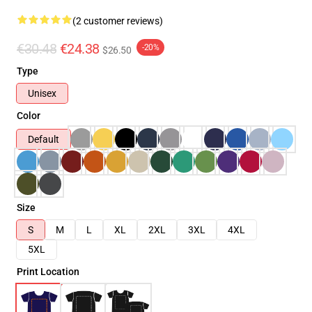
(2 customer reviews)
€30.48
€24.38
-20%
$26.50
Type
Unisex
Color
Default
Size
S
M
L
XL
2XL
3XL
4XL
5XL
Print Location