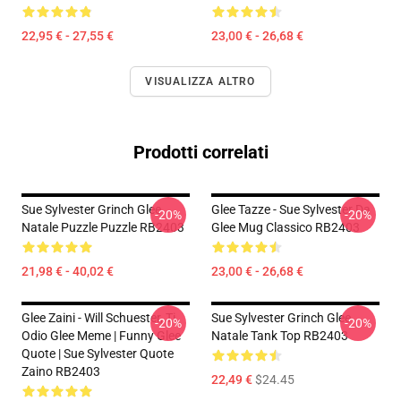
22,95 € - 27,55 €
23,00 € - 26,68 €
VISUALIZZA ALTRO
Prodotti correlati
Sue Sylvester Grinch Glee
Glee Tazze - Sue Sylvester Da
-20%
-20%
Natale Puzzle Puzzle RB2403
Glee Mug Classico RB2403
21,98 € - 40,02 €
23,00 € - 26,68 €
Glee Zaini - Will Schuester, Ti
Sue Sylvester Grinch Glee
-20%
-20%
Odio Glee Meme | Funny Glee
Natale Tank Top RB2403
Quote | Sue Sylvester Quote
Zaino RB2403
22,49 €
$24.45