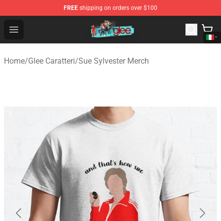
FREE
shipping on orders over $100
Glee Store - Official Glee Merchandise Shop
Open menu
Home
/
Glee Caratteri
/
Sue Sylvester Merch