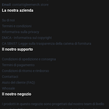
Email
: contattigleemerch.store
La nostra azienda
Su di noi
Termini e condizioni
Informativa sulla privacy
DMCA - Informativa sul copyright
CA SB657: Legge sulla trasparenza della catena di fornitura
Il nostro supporto
Condizioni di spedizione e consegna
Termini di pagamento
Condizioni di ritorno e rimborso
Contattaci
Aiuto del cliente (FAQ)
Whosale
Il nostro negozio
I prodotti in questo negozio sono progettati dal nostro team di livello