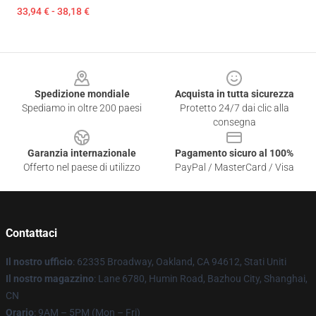
33,94 € - 38,18 €
Footer
Spedizione mondiale
Acquista in tutta sicurezza
Spediamo in oltre 200 paesi
Protetto 24/7 dai clic alla
consegna
Garanzia internazionale
Pagamento sicuro al 100%
Offerto nel paese di utilizzo
PayPal / MasterCard / Visa
Contattaci
Il nostro ufficio
: 62335 Broadway, Oakland, CA 94612, Stati Uniti
Il nostro magazzino
: Lane 6780, Humin Road, Bazhou City, Shanghai,
CN
Orario
: 9AM – 5PM (Mon – Fri)