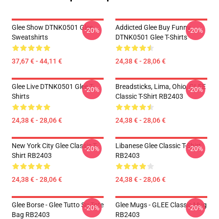
Glee Show DTNK0501 Glee
Addicted Glee Buy Funny
-20%
-20%
Sweatshirts
DTNK0501 Glee T-Shirts
37,67 € - 44,11 €
24,38 € - 28,06 €
Glee Live DTNK0501 Glee T-
Breadsticks, Lima, Ohio, GLEE
-20%
-20%
Shirts
Classic T-Shirt RB2403
24,38 € - 28,06 €
24,38 € - 28,06 €
New York City Glee Classic T-
Libanese Glee Classic T-Shirt
-20%
-20%
Shirt RB2403
RB2403
24,38 € - 28,06 €
24,38 € - 28,06 €
Glee Borse - Glee Tutto Su Tote
Glee Mugs - GLEE Classic Mug
-20%
-20%
Bag RB2403
RB2403