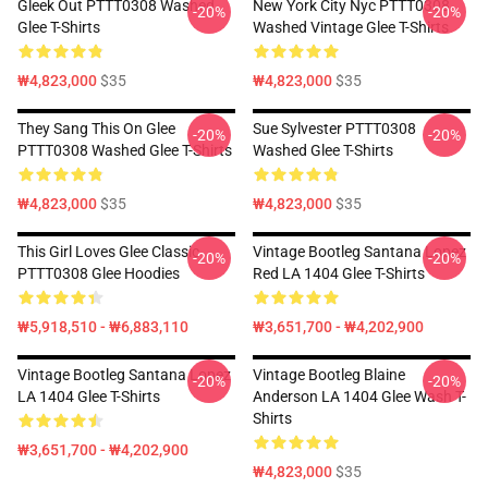
Gleek Out PTTT0308 Washed
New York City Nyc PTTT0308
-20%
-20%
Glee T-Shirts
Washed Vintage Glee T-Shirts
₩4,823,000
$35
₩4,823,000
$35
They Sang This On Glee
Sue Sylvester PTTT0308
-20%
-20%
PTTT0308 Washed Glee T-Shirts
Washed Glee T-Shirts
₩4,823,000
$35
₩4,823,000
$35
This Girl Loves Glee Classic
Vintage Bootleg Santana Lopez
-20%
-20%
PTTT0308 Glee Hoodies
Red LA 1404 Glee T-Shirts
₩5,918,510 - ₩6,883,110
₩3,651,700 - ₩4,202,900
Vintage Bootleg Santana Lopez
Vintage Bootleg Blaine
-20%
-20%
LA 1404 Glee T-Shirts
Anderson LA 1404 Glee Wash T-
Shirts
₩3,651,700 - ₩4,202,900
₩4,823,000
$35