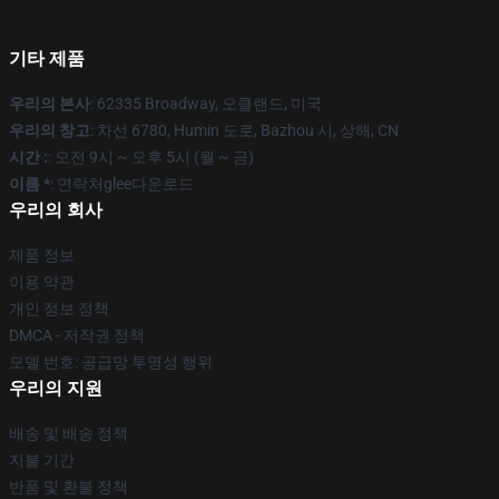
기타 제품
우리의 본사
: 62335 Broadway, 오클랜드, 미국
우리의 창고
: 차선 6780, Humin 도로, Bazhou 시, 상해, CN
시간 :
: 오전 9시 ~ 오후 5시 (월 ~ 금)
이름 *
: 연락처glee다운로드
우리의 회사
제품 정보
이용 약관
개인 정보 정책
DMCA - 저작권 정책
모델 번호: 공급망 투명성 행위
우리의 지원
배송 및 배송 정책
지불 기간
반품 및 환불 정책