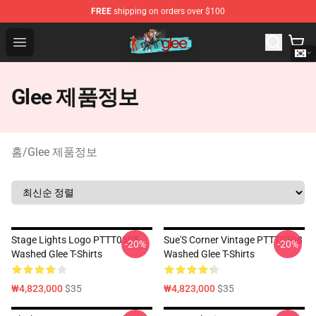
FREE
shipping on orders over $100
Glee Store - Official Glee Merchandise Shop
Open menu
Glee 제품정보
홈
/
Glee 제품정보
Stage Lights Logo PTTT0308
Sue'S Corner Vintage PTTT0308
-20%
-20%
Washed Glee T-Shirts
Washed Glee T-Shirts
₩4,823,000
$35
₩4,823,000
$35