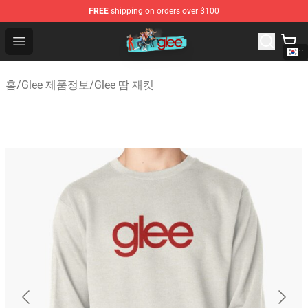
FREE
shipping on orders over $100
Glee Store - Official Glee Merchandise Shop
Open menu
홈
/
Glee 제품정보
/
Glee 땀 재킷