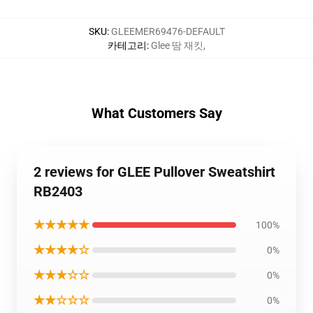
SKU
:
GLEEMER69476-DEFAULT
카테고리
:
Glee 땀 재킷
,
What Customers Say
2 reviews for GLEE Pullover Sweatshirt
RB2403
★★★★★
100%
★★★★☆
0%
★★★☆☆
0%
★★☆☆☆
0%