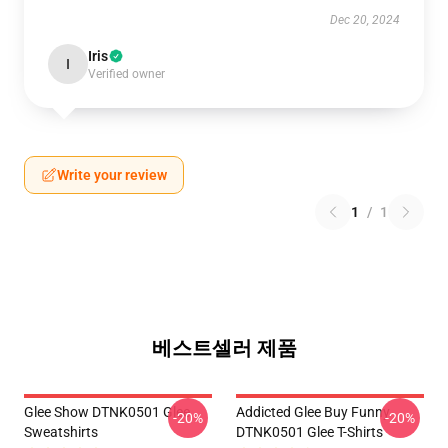
Dec 20, 2024
Iris
I
Verified owner
Write your review
1
/
1
베스트셀러 제품
Glee Show DTNK0501 Glee
Addicted Glee Buy Funny
-20%
-20%
Sweatshirts
DTNK0501 Glee T-Shirts