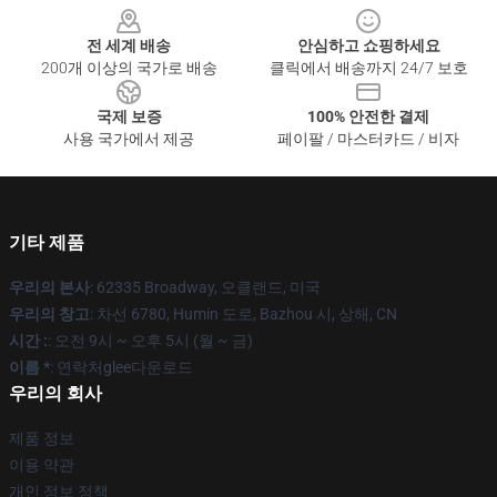
전 세계 배송
안심하고 쇼핑하세요
200개 이상의 국가로 배송
클릭에서 배송까지 24/7 보호
국제 보증
100% 안전한 결제
사용 국가에서 제공
페이팔 / 마스터카드 / 비자
기타 제품
우리의 본사
: 62335 Broadway, 오클랜드, 미국
우리의 창고
: 차선 6780, Humin 도로, Bazhou 시, 상해, CN
시간 :
: 오전 9시 ~ 오후 5시 (월 ~ 금)
이름 *
: 연락처glee다운로드
우리의 회사
제품 정보
이용 약관
개인 정보 정책