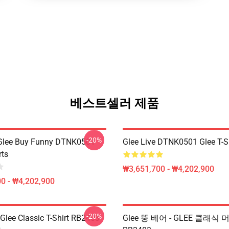
베스트셀러 제품
-20%
 Glee Buy Funny DTNK0501
Glee Live DTNK0501 Glee T-S
rts
₩3,651,700 - ₩4,202,900
0 - ₩4,202,900
-20%
Glee Classic T-Shirt RB2403
Glee 뚱 베어 - GLEE 클래식 