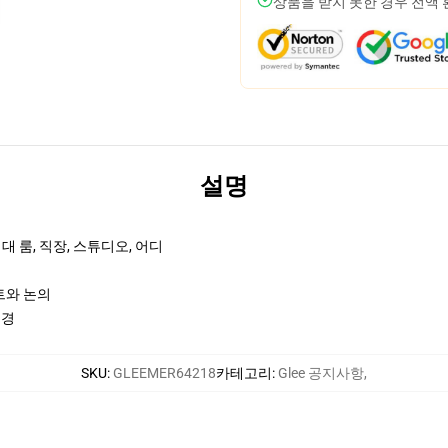
상품을 받지 못한 경우 전액
설명
 룸, 직장, 스튜디오, 어디
트와 논의
국경
SKU
:
GLEEMER64218
카테고리
:
Glee 공지사항
,