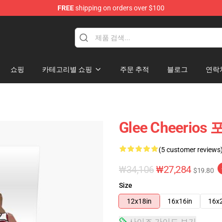
FREE
shipping on orders over $100
쇼핑
카테고리별 쇼핑
주문 추적
블로그
연락
Glee Cheerios
(5 customer reviews
₩34,106
₩27,284
$19.80
Size
12x18in
16x16in
16x
사이즈 가이드 보기