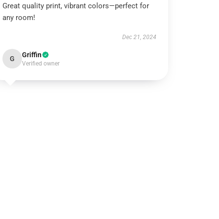
Great quality print, vibrant colors—perfect for
any room!
Dec 21, 2024
Griffin
G
Verified owner