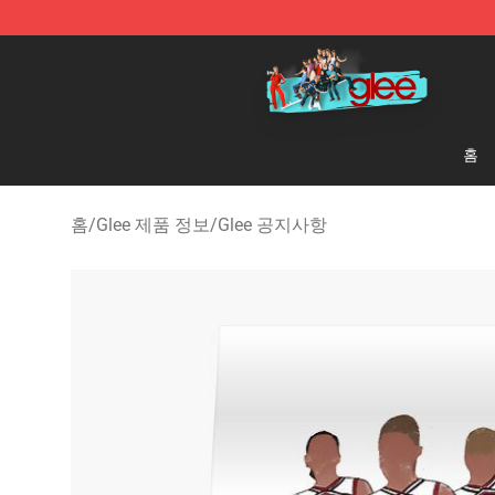
Glee Store - Official Glee Merchandise Shop
홈
홈
/
Glee 제품 정보
/
Glee 공지사항