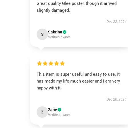
Great quality Glee poster, though it arrived
slightly damaged.
Dec 22, 2024
Sabrina
S
Verified owner
This item is super useful and easy to use. It
has made my life much easier and I am very
happy with it.
Dec 20, 2024
Zane
Z
Verified owner