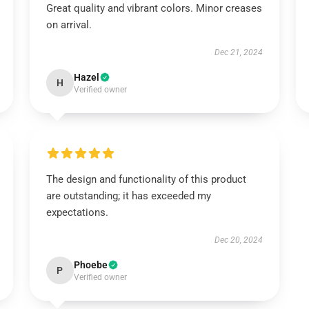
Great quality and vibrant colors. Minor creases
on arrival.
Dec 21, 2024
Hazel
H
Verified owner
The design and functionality of this product
are outstanding; it has exceeded my
expectations.
Dec 20, 2024
Phoebe
P
Verified owner