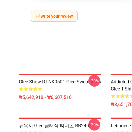
Write your review
-20%
Glee Show DTNK0501 Glee Sweatshirts
Addicted
Glee T-Shi
₩5,642,910 - ₩6,607,510
₩3,651,70
-20%
뉴욕시 Glee 클래식 티셔츠 RB2403
Lebanese 