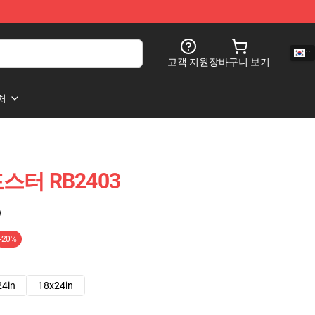
고객 지원
장바구니 보기
처
 포스터 RB2403
)
-20%
24in
18x24in