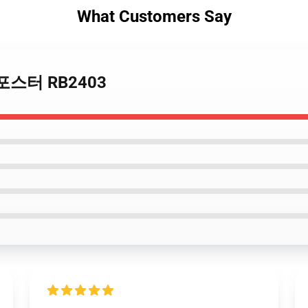
What Customers Say
os 포스터 RB2403