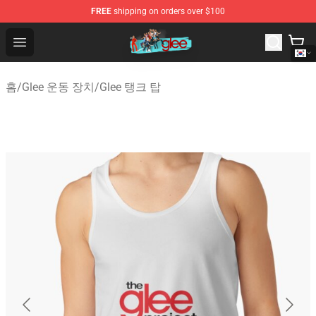
FREE
shipping on orders over $100
Glee Store - Official Glee Merchandise Shop
Open menu
홈
/
Glee 운동 장치
/
Glee 탱크 탑