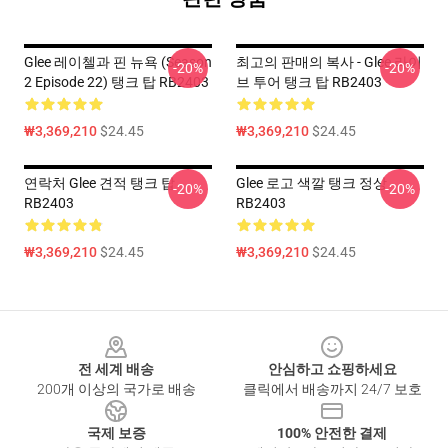
Glee 레이첼과 핀 뉴욕 (Season
최고의 판매의 복사 - Glee 라이
-20%
-20%
2 Episode 22) 탱크 탑 RB2403
브 투어 탱크 탑 RB2403
₩3,369,210
$24.45
₩3,369,210
$24.45
연락처 Glee 견적 탱크 탑
Glee 로고 색깔 탱크 정상
-20%
-20%
RB2403
RB2403
₩3,369,210
$24.45
₩3,369,210
$24.45
Footer
전 세계 배송
안심하고 쇼핑하세요
200개 이상의 국가로 배송
클릭에서 배송까지 24/7 보호
국제 보증
100% 안전한 결제