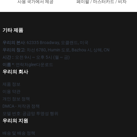
사용 국가에서 제공
페이팔 / 마스터카드 / 비자
기타 제품
우리의 본사
: 62335 Broadway, 오클랜드, 미국
우리의 창고
: 차선 6780, Humin 도로, Bazhou 시, 상해, CN
시간 :
: 오전 9시 ~ 오후 5시 (월 ~ 금)
이름 *
: 연락처glee다운로드
우리의 회사
제품 정보
이용 약관
개인 정보 정책
DMCA - 저작권 정책
모델 번호: 공급망 투명성 행위
우리의 지원
배송 및 배송 정책