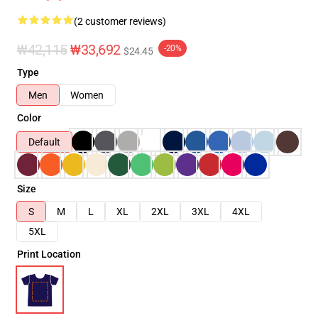
(2 customer reviews)
₩42,115
₩33,692
-20%
$24.45
Type
Men
Women
Color
Default
Size
S
M
L
XL
2XL
3XL
4XL
5XL
Print Location