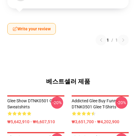
Write your review
1
/
1
베스트셀러 제품
Glee Show DTNK0501 Glee
Addicted Glee Buy Funny
-20%
-20%
Sweatshirts
DTNK0501 Glee T-Shirts
₩5,642,910 - ₩6,607,510
₩3,651,700 - ₩4,202,900