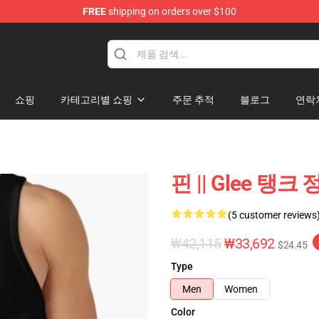
FREE
shipping on orders over $100
쇼핑
카테고리별 쇼핑
주문 추적
블로그
연락
핀 || Glee 탱크 
(5 customer reviews
₩42,115
₩33,692
$24.45
Type
Men
Women
Color