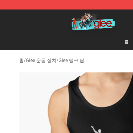
Glee Store - Official Glee Merchandise Shop
홈
홈
/
Glee 운동 장치
/
Glee 탱크 탑