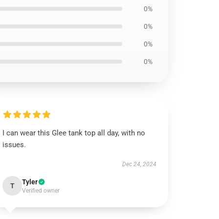
0%
0%
0%
0%
I can wear this Glee tank top all day, with no
issues.
Dec 24, 2024
Tyler
T
Verified owner