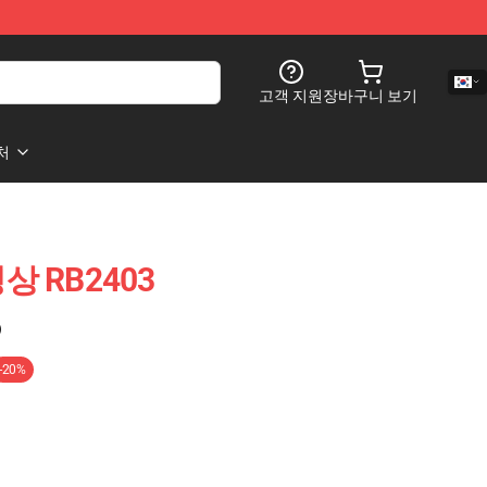
고객 지원
장바구니 보기
처
정상 RB2403
)
-20%