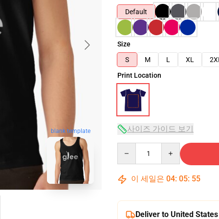
Default
Size
S
M
L
XL
2X
Print Location
사이즈 가이드 보기
blank template
Quantity
이 세일은
04
:
05
:
54
Deliver to United States