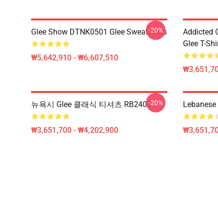
-20%
Glee Show DTNK0501 Glee Sweatshirts
Addicted
Glee T-Shi
₩5,642,910 - ₩6,607,510
₩3,651,70
-20%
뉴욕시 Glee 클래식 티셔츠 RB2403
Lebanese 
₩3,651,700 - ₩4,202,900
₩3,651,70