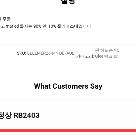
설명
을 주문
 marled 물자는 90% 면, 10% 폴리에스테입니다
핀 허드슨 병
,
SKU
:
GLEEMER26444-DEFAULT
카테고리
:
Glee 탱크 탑
,
What Customers Say
크 정상 RB2403