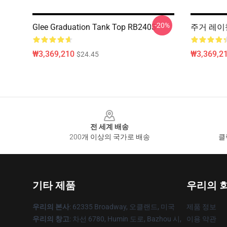
-20%
Glee Graduation Tank Top RB2403
주거 레이첼
₩3,369,210
₩3,369,2
$24.45
Footer
전 세계 배송
200개 이상의 국가로 배송
클
기타 제품
우리의 
우리의 본사
: 62335 Broadway, 오클랜드, 미국
제품 정보
우리의 창고
: 차선 6780, Humin 도로, Bazhou 시,
이용 약관