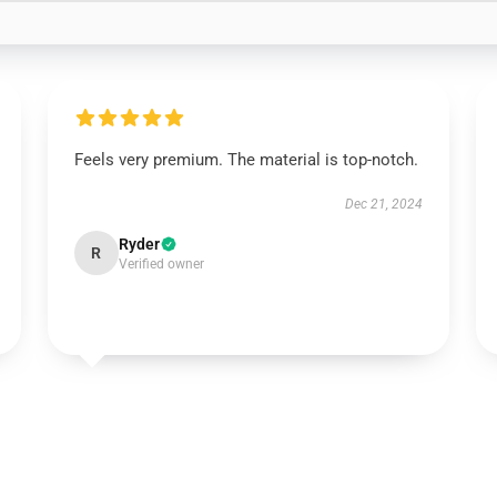
Feels very premium. The material is top-notch.
Dec 21, 2024
Ryder
R
Verified owner