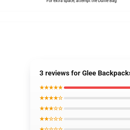
For extra space, attempt the Duffle Bag
3 reviews for Glee Backpac
★★★★★
★★★★☆
★★★☆☆
★★☆☆☆
★☆☆☆☆