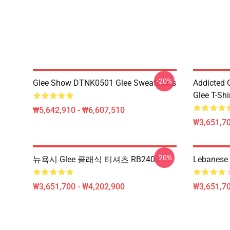
-20%
Glee Show DTNK0501 Glee Sweatshirts
Addicted
Glee T-Shi
₩5,642,910 - ₩6,607,510
₩3,651,70
-20%
뉴욕시 Glee 클래식 티셔츠 RB2403
Lebanese 
₩3,651,700 - ₩4,202,900
₩3,651,70