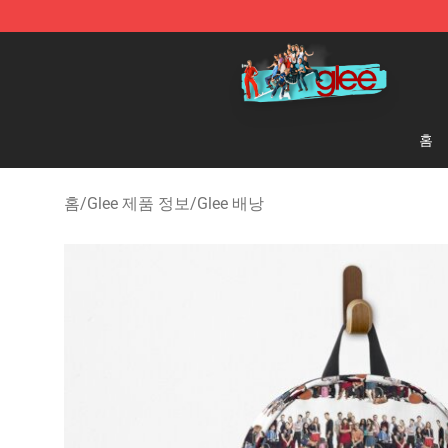
Glee Store - Official Glee Merchandise Shop
홈
홈
/
Glee 제품 정보
/
Glee 배낭