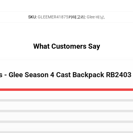
SKU
:
GLEEMER41875
카테고리
:
Glee 배낭
,
What Customers Say
ks - Glee Season 4 Cast Backpack RB2403