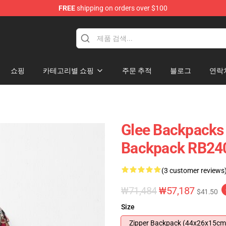
FREE
shipping on orders over $100
쇼핑
카테고리별 쇼핑
주문 추적
블로그
연락
Glee Backpacks 
Backpack RB24
(3 customer reviews
₩71,484
₩57,187
$41.50
Size
Zipper Backpack (44x26x15cm