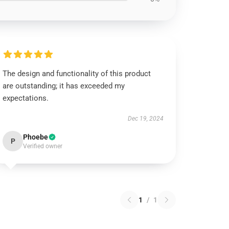
The design and functionality of this product
are outstanding; it has exceeded my
expectations.
Dec 19, 2024
Phoebe
P
Verified owner
1
/
1