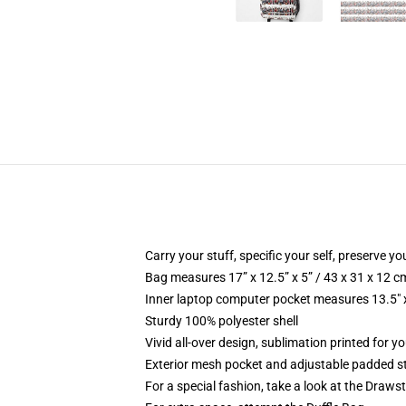
Carry your stuff, specific your self, preserve yo
Bag measures 17” x 12.5” x 5” / 43 x 31 x 12 c
Inner laptop computer pocket measures 13.5" x
Sturdy 100% polyester shell
Vivid all-over design, sublimation printed for y
Exterior mesh pocket and adjustable padded s
For a special fashion, take a look at the Draws