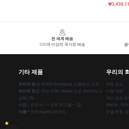
₩3,438,11
Footer
전 세계 배송
200개 이상의 국가로 배송
클
기타 제품
우리의 
우리의 본사
: 62335 Broadway, 오클랜드, 미국
제품 정보
우리의 창고
: 차선 6780, Humin 도로, Bazhou 시,
이용 약관
상해, CN
개인 정보 정
시간 :
: 오전 9시 ~ 오후 5시 (월 ~ 금)
DMCA - 저
이름 *
: 연락처glee다운로드
모델 번호: 