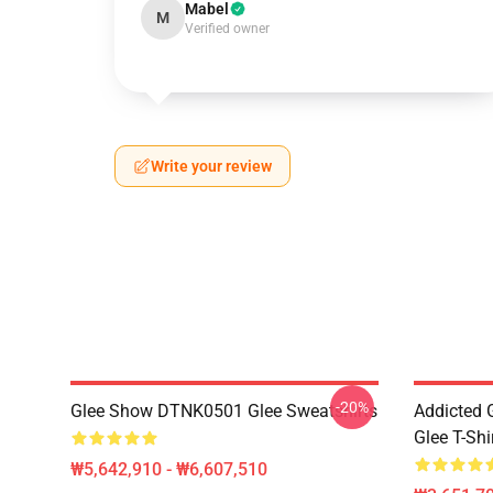
Mabel
M
Verified owner
Write your review
-20%
Glee Show DTNK0501 Glee Sweatshirts
Addicted
Glee T-Shi
₩5,642,910 - ₩6,607,510