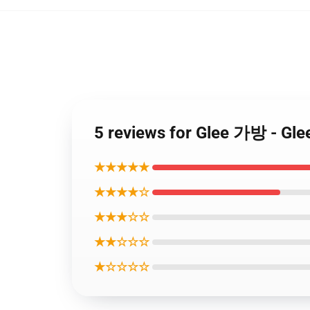
5 reviews for Glee 가방 -
★★★★★
★★★★☆
★★★☆☆
★★☆☆☆
★☆☆☆☆