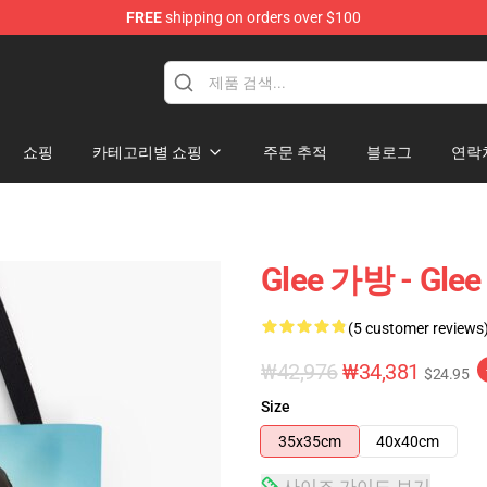
FREE
shipping on orders over $100
쇼핑
카테고리별 쇼핑
주문 추적
블로그
연락
Glee 가방 - Gl
(5 customer reviews
₩42,976
₩34,381
$24.95
Size
35x35cm
40x40cm
사이즈 가이드 보기