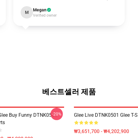
Megan
M
Verified owner
베스트셀러 제품
-20%
 Glee Buy Funny DTNK0501
Glee Live DTNK0501 Glee T-S
rts
₩3,651,700 - ₩4,202,900