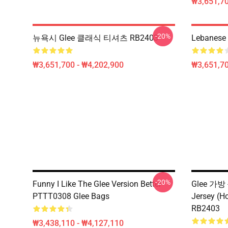
₩3,651,70
-20%
뉴욕시 Glee 클래식 티셔츠 RB2403
Lebanese 
₩3,651,700 - ₩4,202,900
₩3,651,70
-20%
Funny I Like The Glee Version Better
Glee 가방 -
PTTT0308 Glee Bags
Jersey 
RB2403
₩3,438,110 - ₩4,127,110