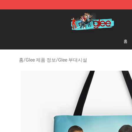
Glee Store - Official Glee Merchandise Shop
홈
홈
/
Glee 제품 정보
/
Glee 부대시설