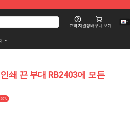
고객 지원
장바구니 보기
처
ee 인쇄 끈 부대 RB2403에 모든
)
-20%