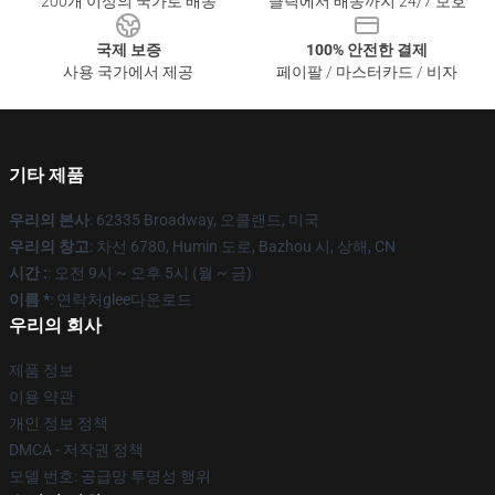
200개 이상의 국가로 배송
클릭에서 배송까지 24/7 보호
국제 보증
100% 안전한 결제
사용 국가에서 제공
페이팔 / 마스터카드 / 비자
기타 제품
우리의 본사
: 62335 Broadway, 오클랜드, 미국
우리의 창고
: 차선 6780, Humin 도로, Bazhou 시, 상해, CN
시간 :
: 오전 9시 ~ 오후 5시 (월 ~ 금)
이름 *
: 연락처glee다운로드
우리의 회사
제품 정보
이용 약관
개인 정보 정책
DMCA - 저작권 정책
모델 번호: 공급망 투명성 행위