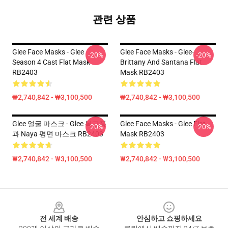
관련 상품
Glee Face Masks - Glee
Glee Face Masks - Glee-
-20%
-20%
Season 4 Cast Flat Mask
Brittany And Santana Flat
RB2403
Mask RB2403
₩2,740,842 - ₩3,100,500
₩2,740,842 - ₩3,100,500
Glee 얼굴 마스크 - Glee 복고풍
Glee Face Masks - Glee Flat
-20%
-20%
과 Naya 평면 마스크 RB2403
Mask RB2403
₩2,740,842 - ₩3,100,500
₩2,740,842 - ₩3,100,500
Footer
전 세계 배송
안심하고 쇼핑하세요