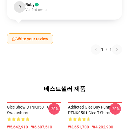
Ruby
R
Verified owner
Write your review
1
/
1
베스트셀러 제품
Glee Show DTNK0501 Glee
Addicted Glee Buy Funny
-20%
-20%
Sweatshirts
DTNK0501 Glee T-Shirts
₩5,642,910 - ₩6,607,510
₩3,651,700 - ₩4,202,900