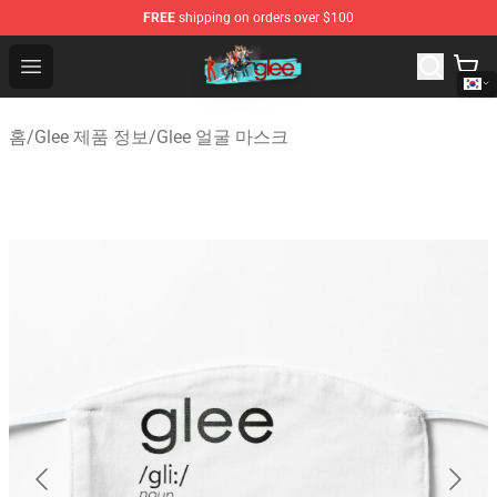
FREE
shipping on orders over $100
Glee Store - Official Glee Merchandise Shop
Open menu
홈
/
Glee 제품 정보
/
Glee 얼굴 마스크