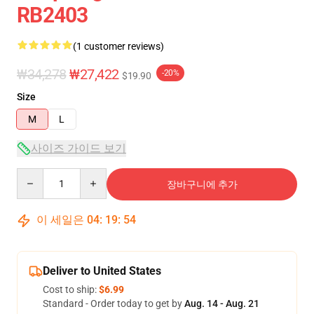
RB2403
(1 customer reviews)
₩34,278
₩27,422
-20%
$19.90
Size
M
L
사이즈 가이드 보기
Quantity
장바구니에 추가
이 세일은
04
:
19
:
54
Deliver to United States
Cost to ship:
$6.99
Standard - Order today to get by
Aug. 14 - Aug. 21