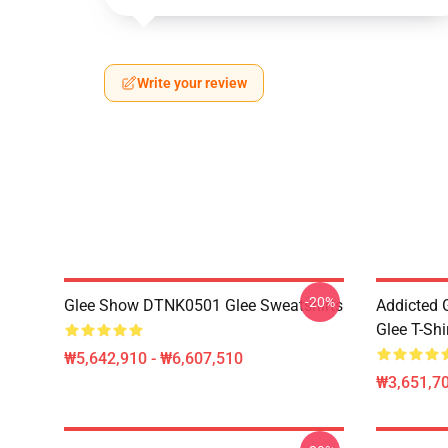
Write your review
-20%
Glee Show DTNK0501 Glee Sweatshirts
Addicted
Glee T-Shi
₩5,642,910 - ₩6,607,510
₩3,651,70