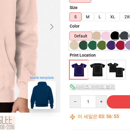
Size
S
M
L
XL
2X
Color
Default
Print Location
blank template
사이즈 가이드 보기
Quantity
이 세일은
03
:
56
:
54