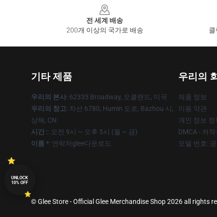
전 세계 배송
200개 이상의 국가로 배송
클
기타 제품
우리의 
우리의 본사
: 62335 Broadway, 오클랜드, 미국
제품 정보
우리의 창고
: 차선 6780, Humin 도로, Bazhou 시,
이용 약관
상해, CN
개인 정보 정
시간 :
: 오전 9시 ~ 오후 5시 (월 ~ 금)
DMCA - 저
이름 *
: 연락처glee다운로드
모델 번호: 
UNLOCK
10% OFF
© Glee Store - Official Glee Merchandise Shop 2026 all rights r