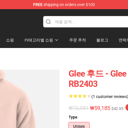
FREE
shipping on orders over $100
쇼핑
카테고리별 쇼핑
주문 추적
블로그
연락
Glee 후드 - Gle
RB2403
(1 customer reviews
₩73,981
₩59,185
$42.95
Type
Unisex