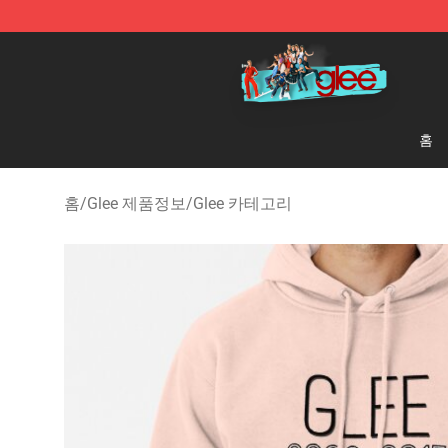
Glee Store - Official Glee Merchandise Shop
홈
홈
/
Glee 제품정보
/
Glee 카테고리