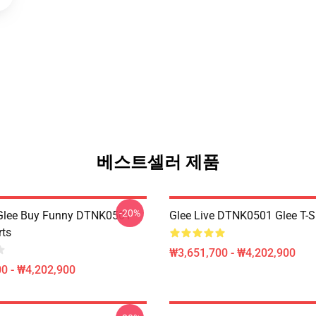
베스트셀러 제품
-20%
 Glee Buy Funny DTNK0501
Glee Live DTNK0501 Glee T-S
rts
₩3,651,700 - ₩4,202,900
0 - ₩4,202,900