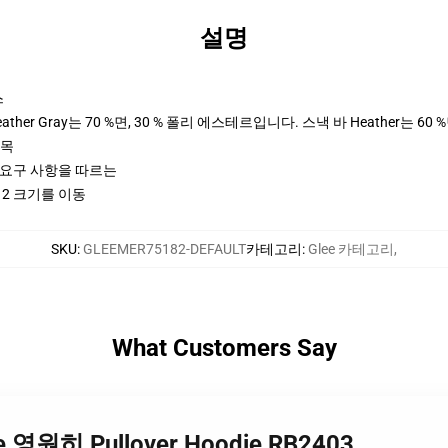
설명
스
her Gray는 70 %면, 30 % 폴리 에스테르입니다. 스낵 바 Heather는 60 
팔목
ctices 요구 사항을 따르는
 2 크기를 이동
SKU
:
GLEEMER75182-DEFAULT
카테고리
:
Glee 카테고리
,
What Customers Say
lee 영원히 Pullover Hoodie RB2403