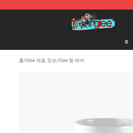
Glee Store - Official Glee Merchandise Shop
홈
홈
/
Glee 제품 정보
/
Glee 뚱 베어