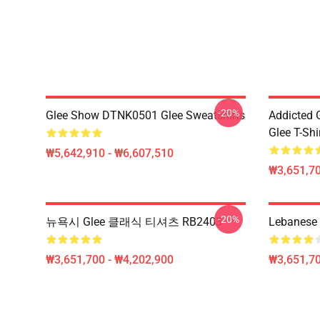
-20%
Glee Show DTNK0501 Glee Sweatshirts
Addicted
Glee T-Shi
₩5,642,910 - ₩6,607,510
₩3,651,70
-20%
뉴욕시 Glee 클래식 티셔츠 RB2403
Lebanese 
₩3,651,700 - ₩4,202,900
₩3,651,70