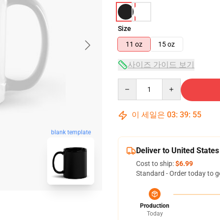
Size
11 oz
15 oz
사이즈 가이드 보기
Quantity
이 세일은
03
:
39
:
54
blank template
Deliver to United States
Cost to ship:
$6.99
Standard - Order today to g
Production
Today