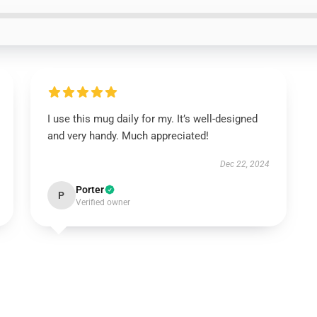
I use this mug daily for my. It’s well-designed
and very handy. Much appreciated!
Dec 22, 2024
Porter
P
Verified owner