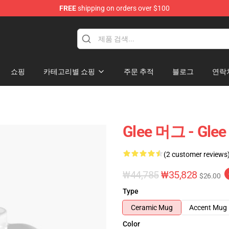
FREE
shipping on orders over $100
쇼핑
카테고리별 쇼핑
주문 추적
블로그
연락
Glee 머그 - Gl
(2 customer reviews
₩44,785
₩35,828
$26.00
Type
Ceramic Mug
Accent Mug
Color