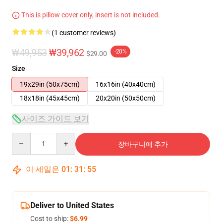
This is pillow cover only, insert is not included.
(1 customer reviews)
₩49,953
₩39,962
-20%
$29.00
Size
19x29in (50x75cm)
16x16in (40x40cm)
18x18in (45x45cm)
20x20in (50x50cm)
사이즈 가이드 보기
Quantity
장바구니에 추가
이 세일은
01
:
31
:
54
Deliver to United States
Cost to ship:
$6.99