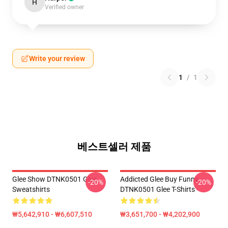
H
Verified owner
Write your review
1
/
1
베스트셀러 제품
Glee Show DTNK0501 Glee
Addicted Glee Buy Funny
-20%
-20%
Sweatshirts
DTNK0501 Glee T-Shirts
₩5,642,910 - ₩6,607,510
₩3,651,700 - ₩4,202,900