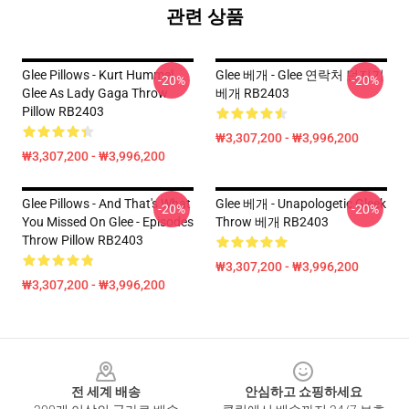
관련 상품
Glee Pillows - Kurt Hummel
Glee 베개 - Glee 연락처 던지기
-20%
-20%
Glee As Lady Gaga Throw
베개 RB2403
Pillow RB2403
₩3,307,200 - ₩3,996,200
₩3,307,200 - ₩3,996,200
Glee Pillows - And That's What
Glee 베개 - Unapologetic Gleek
-20%
-20%
You Missed On Glee - Episodes
Throw 베개 RB2403
Throw Pillow RB2403
₩3,307,200 - ₩3,996,200
₩3,307,200 - ₩3,996,200
Footer
전 세계 배송
안심하고 쇼핑하세요