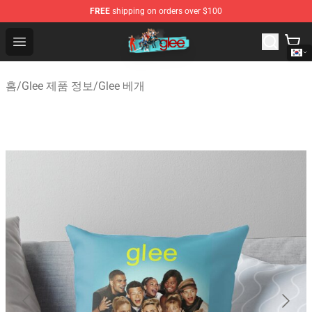
FREE
shipping on orders over $100
Glee Store - Official Glee Merchandise Shop
Open menu
홈
/
Glee 제품 정보
/
Glee 베개