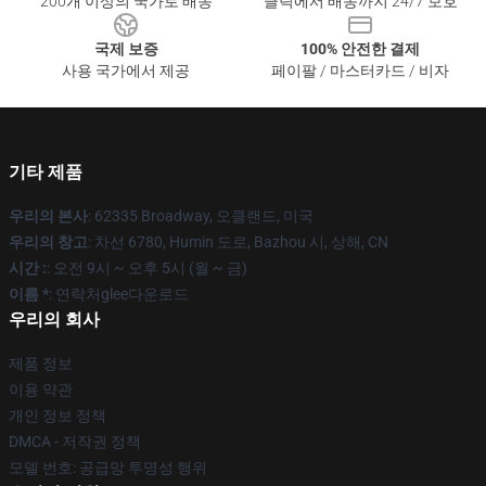
200개 이상의 국가로 배송
클릭에서 배송까지 24/7 보호
국제 보증
100% 안전한 결제
사용 국가에서 제공
페이팔 / 마스터카드 / 비자
기타 제품
우리의 본사
: 62335 Broadway, 오클랜드, 미국
우리의 창고
: 차선 6780, Humin 도로, Bazhou 시, 상해, CN
시간 :
: 오전 9시 ~ 오후 5시 (월 ~ 금)
이름 *
: 연락처glee다운로드
우리의 회사
제품 정보
이용 약관
개인 정보 정책
DMCA - 저작권 정책
모델 번호: 공급망 투명성 행위