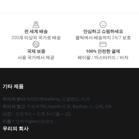
Footer
전 세계 배송
안심하고 쇼핑하세요
200개 이상의 국가로 배송
클릭에서 배송까지 24/7 보호
국제 보증
100% 안전한 결제
사용 국가에서 제공
페이팔 / 마스터카드 / 비자
기타 제품
우리의 본사
: 62335 Broadway, 오클랜드, 미국
우리의 창고
: 차선 6780, Humin 도로, Bazhou 시, 상해, CN
시간 :
: 오전 9시 ~ 오후 5시 (월 ~ 금)
이름 *
: 연락처glee다운로드
우리의 회사