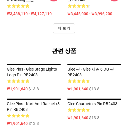
₩3,438,110 - ₩4,127,110
₩3,445,000 - ₩3,996,200
더 보기
관련 상품
Glee Pins - Glee Stage Lights
Glee 핀 - Glee 시즌 6 OG 핀
Logo Pin RB2403
RB2403
₩1,901,640
$13.8
₩1,901,640
$13.8
Glee Pins - Kurt And Rachel <3
Glee Characters Pin RB2403
Pin RB2403
₩1,901,640
$13.8
₩1,901,640
$13.8