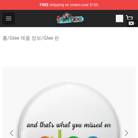
FREE
shipping on orders over $100
Glee Store - Official Glee Merchandise Shop
Open menu
홈
/
Glee 제품 정보
/
Glee 핀