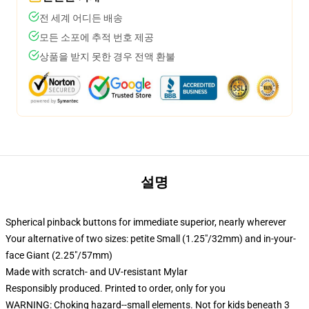
전 세계 어디든 배송
모든 소포에 추적 번호 제공
상품을 받지 못한 경우 전액 환불
설명
Spherical pinback buttons for immediate superior, nearly wherever
Your alternative of two sizes: petite Small (1.25"/32mm) and in-your-
face Giant (2.25"/57mm)
Made with scratch- and UV-resistant Mylar
Responsibly produced. Printed to order, only for you
WARNING: Choking hazard--small elements. Not for kids beneath 3