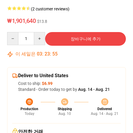
(2 customer reviews)
₩1,901,640
$13.8
Quantity
장바구니에 추가
이 세일은
03
:
23
:
54
Deliver to United States
Cost to ship:
$6.99
Standard - Order today to get by
Aug. 14 - Aug. 21
Production
Shipping
Delivered
Today
Aug. 10
Aug. 14 - Aug. 21
안전한 거래