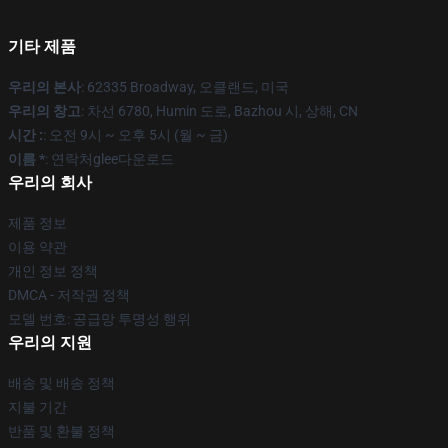
기타 제품
우리의 본사
: 62335 Broadway, 오클랜드, 미국
우리의 창고
: 차선 6780, Humin 도로, Bazhou 시, 상해, CN
시간 :
: 오전 9시 ~ 오후 5시 (월 ~ 금)
이름 *
: 연락처glee다운로드
우리의 회사
제품 정보
이용 약관
개인 정보 정책
DMCA - 저작권 정책
모델 번호: 공급망 투명성 행위
우리의 지원
배송 및 배송 정책
지불 기간
반품 및 환불 정책