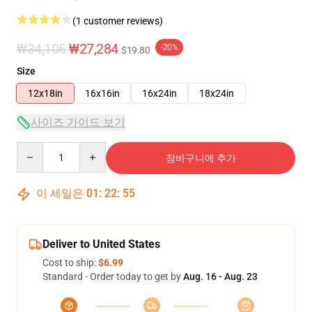
(1 customer reviews)
₩34,106
₩27,284
-20%
$19.80
Size
12x18in
16x16in
16x24in
18x24in
사이즈 가이드 보기
Quantity
장바구니에 추가
이 세일은
01
:
22
:
54
Deliver to United States
Cost to ship:
$6.99
Standard - Order today to get by
Aug. 16 - Aug. 23