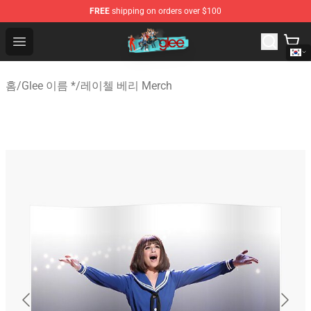
FREE
shipping on orders over $100
Glee Store - Official Glee Merchandise Shop
Open menu
홈
/
Glee 이름 *
/
레이첼 베리 Merch