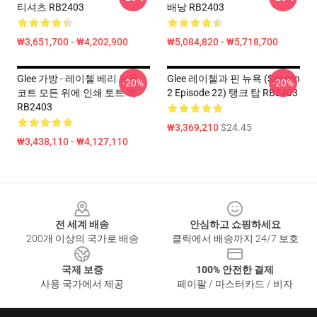
티셔츠 RB2403
배낭 RB2403
₩3,651,700 - ₩4,202,900
₩5,084,820 - ₩5,718,700
Glee 가방 - 레이첼 베리 뉴욕
Glee 레이첼과 핀 뉴욕 (Season
-20%
-20%
코트 모든 위에 인쇄 토트 백
2 Episode 22) 탱크 탑 RB2403
RB2403
₩3,369,210
$24.45
₩3,438,110 - ₩4,127,110
Footer
전 세계 배송
안심하고 쇼핑하세요
200개 이상의 국가로 배송
클릭에서 배송까지 24/7 보호
국제 보증
100% 안전한 결제
사용 국가에서 제공
페이팔 / 마스터카드 / 비자