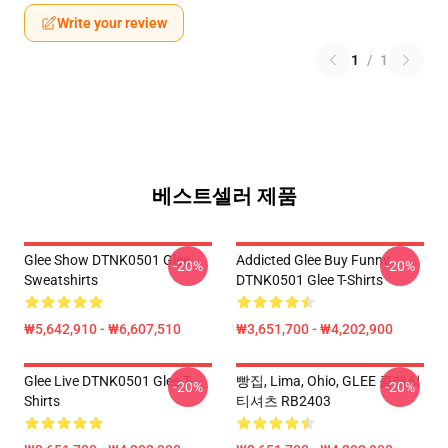
Write your review
1
/
1
베스트셀러 제품
Glee Show DTNK0501 Glee
Addicted Glee Buy Funny
-20%
-20%
Sweatshirts
DTNK0501 Glee T-Shirts
₩5,642,910 - ₩6,607,510
₩3,651,700 - ₩4,202,900
Glee Live DTNK0501 Glee T-
빵집, Lima, Ohio, GLEE 클래식
-20%
-20%
Shirts
티셔츠 RB2403