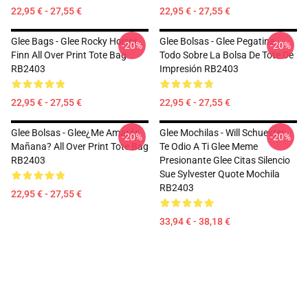
22,95 € - 27,55 €
22,95 € - 27,55 €
Glee Bags - Glee Rocky Horror
Glee Bolsas - Glee Pegatina
-20%
-20%
Finn All Over Print Tote Bag
Todo Sobre La Bolsa De Tote De
RB2403
Impresión RB2403
22,95 € - 27,55 €
22,95 € - 27,55 €
Glee Bolsas - Glee¿Me Amarás
Glee Mochilas - Will Schuester,
-20%
-20%
Mañana? All Over Print Tote Bag
Te Odio A Ti Glee Meme
RB2403
Presionante Glee Citas Silencio
Sue Sylvester Quote Mochila
RB2403
22,95 € - 27,55 €
33,94 € - 38,18 €