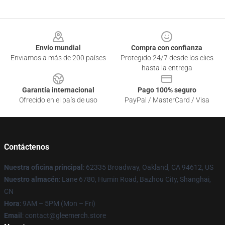
Footer
Envío mundial
Compra con confianza
Enviamos a más de 200 países
Protegido 24/7 desde los clics
hasta la entrega
Garantía internacional
Pago 100% seguro
Ofrecido en el país de uso
PayPal / MasterCard / Visa
Contáctenos
Nuestra oficina principal
: 62335 Broadway, Oakland, CA 94612, US
Nuestro almacén
: Lane 6780, Humin Road, Bazhou City, Shanghai,
CN
Hora
: 9AM – 5PM (Mon – Fri)
Email
: contact@gleemerch.store