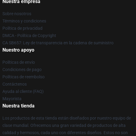
Nuestra empresa
Sobre nosotros
Términos y condiciones
Política de privacidad
DMCA - Política de Copyright
CA SB657: Ley de transparencia en la cadena de suministro
Nuestro apoyo
Políticas de envío
Condiciones de pago
Políticas de reembolso
Contáctenos
Ayuda al cliente (FAQ)
Mayorista
Nuestra tienda
Los productos de esta tienda están diseñados por nuestro equipo de
clase mundial. Ofrecemos una gran variedad de productos de alta
calidad y hermosos, cada uno con diferentes diseños. Estos no son