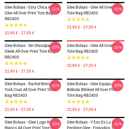
Glee Bolsas - Esta Chica Adora
Glee Bolsas - Glee All Over Print
-20%
-20%
Glee All Over Print Tote Bag
Tote Bag RB2403
RB2403
22,95 € - 27,55 €
22,95 € - 27,55 €
Glee Bolsas - Sin Disculpas
Glee Bolsas - Glee All Over Print
-20%
-20%
Gleek All Over Print Tote Bag
Tote Bag RB2403
RB2403
22,95 € - 27,55 €
22,95 € - 27,55 €
Glee Bolsas - Rachel Berry New
Glee Bolsas - Glee Equipo,
-20%
-20%
York Coat All Over Print Tote
Belinda Blinked All Over Print
Bag RB2403
Tote Bag RB2403
22,95 € - 27,55 €
22,95 € - 27,55 €
Glee Bolsas - Glee Logo Rojo Y
Glee Bolsas - Y Eso Es Lo Que Te
-20%
-20%
Blanco All Over Print Tote Bag
Perdiste Glee - Episodios Todo