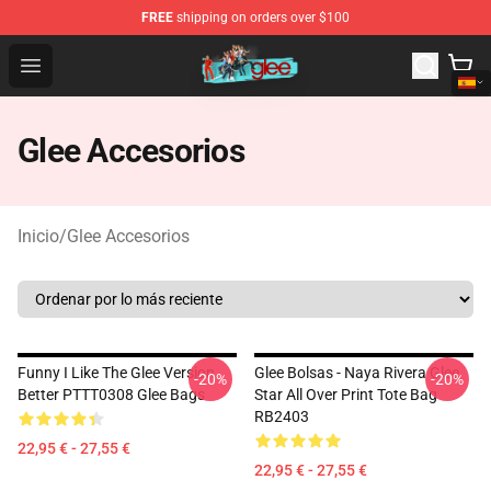
FREE
shipping on orders over $100
Glee Store - Official Glee Merchandise Shop
Open menu
Glee Accesorios
Inicio
/
Glee Accesorios
Funny I Like The Glee Version
Glee Bolsas - Naya Rivera Glee
-20%
-20%
Better PTTT0308 Glee Bags
Star All Over Print Tote Bag
RB2403
22,95 € - 27,55 €
22,95 € - 27,55 €