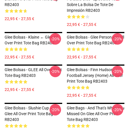
RB2403
Sobre La Bolsa De Tote De
Impresión RB2403
22,95 € - 27,55 €
22,95 € - 27,55 €
Glee Bolsas - Klaine ← Glee All
Glee Bolsas - Glee Personajes All
-20%
-20%
Over Print Tote Bag RB2403
Over Print Tote Bag RB2403
22,95 € - 27,55 €
22,95 € - 27,55 €
Glee Bolsas - GLEE All Over Print
Glee Bolsas - Finn Hudson
-20%
-20%
Tote Bag RB2403
Football Jersey (Home) All Over
Print Tote Bag RB2403
22,95 € - 27,55 €
22,95 € - 27,55 €
Glee Bolsas - Slushie Cup ←
Glee Bags - And That's What You
-20%
-20%
Glee All Over Print Tote Bag
Missed On Glee All Over Print
RB2403
Tote Bag RB2403