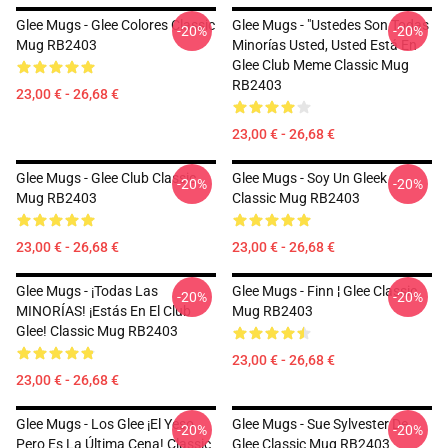
Glee Mugs - Glee Colores Classic
Glee Mugs - "ustedes Son Todas
-20%
-20%
Mug RB2403
Minorías Usted, Usted Está En
Glee Club Meme Classic Mug
RB2403
23,00 € - 26,68 €
23,00 € - 26,68 €
Glee Mugs - Glee Club Classic
Glee Mugs - Soy Un Gleek
-20%
-20%
Mug RB2403
Classic Mug RB2403
23,00 € - 26,68 €
23,00 € - 26,68 €
Glee Mugs - ¡Todas Las
Glee Mugs - Finn ¦ Glee Classic
-20%
-20%
MINORÍAS! ¡Estás En El Club
Mug RB2403
Glee! Classic Mug RB2403
23,00 € - 26,68 €
23,00 € - 26,68 €
Glee Mugs - Los Glee ¡El Yeso,
Glee Mugs - Sue Sylvester De
-20%
-20%
Pero Es La Última Cena! Classic
Glee Classic Mug RB2403