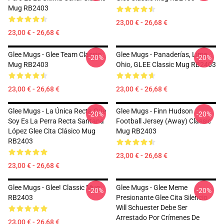
Mug RB2403
23,00 € - 26,68 €
23,00 € - 26,68 €
Glee Mugs - Glee Team Classic
Glee Mugs - Panaderías, Lima,
-20%
-20%
Mug RB2403
Ohio, GLEE Classic Mug RB2403
23,00 € - 26,68 €
23,00 € - 26,68 €
Glee Mugs - La Única Recta Que
Glee Mugs - Finn Hudson
-20%
-20%
Soy Es La Perra Recta Santana
Football Jersey (Away) Classic
López Glee Cita Clásico Mug
Mug RB2403
RB2403
23,00 € - 26,68 €
23,00 € - 26,68 €
Glee Mugs - Glee! Classic Mug
Glee Mugs - Glee Meme
-20%
-20%
RB2403
Presionante Glee Cita Silencio
Will Schuester Debe Ser
Arrestado Por Crímenes De
23,00 € - 26,68 €