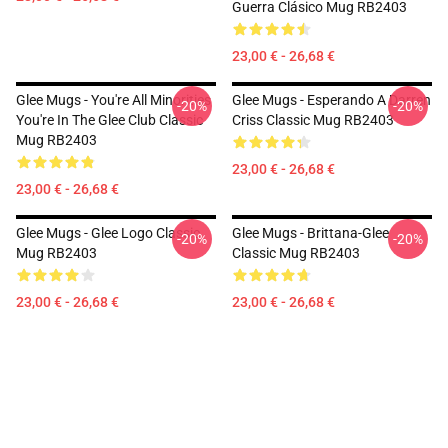
Guerra Clásico Mug RB2403
23,00 € - 26,68 €
Glee Mugs - You're All Minorities
Glee Mugs - Esperando A Darren
-20%
-20%
You're In The Glee Club Classic
Criss Classic Mug RB2403
Mug RB2403
23,00 € - 26,68 €
23,00 € - 26,68 €
Glee Mugs - Glee Logo Classic
Glee Mugs - Brittana-Glee
-20%
-20%
Mug RB2403
Classic Mug RB2403
23,00 € - 26,68 €
23,00 € - 26,68 €