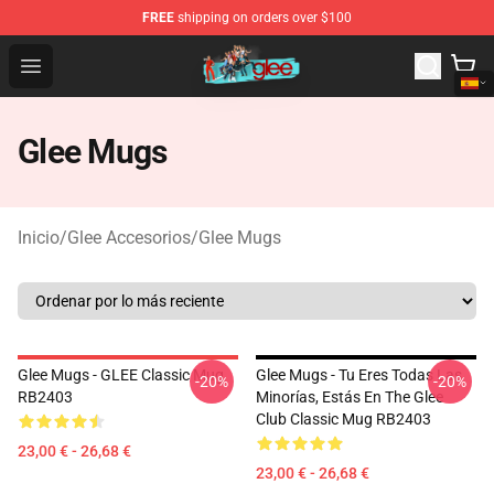
FREE
shipping on orders over $100
Glee Store - Official Glee Merchandise Shop
Open menu
Glee Mugs
Inicio
/
Glee Accesorios
/
Glee Mugs
Glee Mugs - GLEE Classic Mug
Glee Mugs - Tu Eres Todas Las
-20%
-20%
RB2403
Minorías, Estás En The Glee
Club Classic Mug RB2403
23,00 € - 26,68 €
23,00 € - 26,68 €