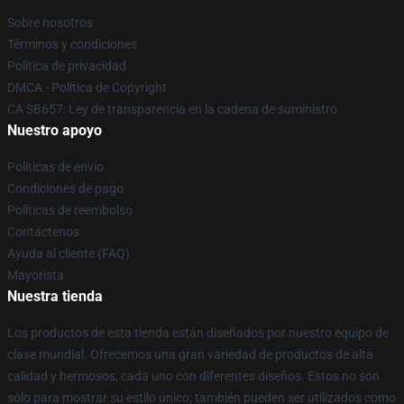
Sobre nosotros
Términos y condiciones
Política de privacidad
DMCA - Política de Copyright
CA SB657: Ley de transparencia en la cadena de suministro
Nuestro apoyo
Políticas de envío
Condiciones de pago
Políticas de reembolso
Contáctenos
Ayuda al cliente (FAQ)
Mayorista
Nuestra tienda
Los productos de esta tienda están diseñados por nuestro equipo de
clase mundial. Ofrecemos una gran variedad de productos de alta
calidad y hermosos, cada uno con diferentes diseños. Estos no son
sólo para mostrar su estilo único; también pueden ser utilizados como