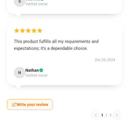
S
Verified owner
This product fulfills all my requirements and
expectations; it’s a dependable choice.
Dec 20, 2024
Nathan
N
Verified owner
Write your review
1
/
1