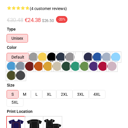
(4 customer reviews)
€30.48
€24.38
-20%
$26.50
Type
Unisex
Color
Default
Size
S
M
L
XL
2XL
3XL
4XL
5XL
Print Location