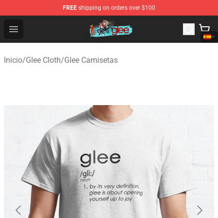
FREE
shipping on orders over $100
Glee Store - Official Glee Merchandise Shop
Open menu
Inicio
/
Glee Cloth
/
Glee Camisetas