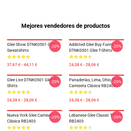
Mejores vendedores de productos
Glee Show DTNK0501 Glee
Addicted Glee Buy Funny
-20%
-20%
Sweatshirts
DTNK0501 Glee T-Shirts
37,67 € - 44,11 €
24,38 € - 28,06 €
Glee Live DTNK0501 Glee T-
Panaderías, Lima, Ohio, GLEE
-20%
-20%
Shirts
Camiseta Clásica RB2403
24,38 € - 28,06 €
24,38 € - 28,06 €
Nueva York Glee Camiseta
Lebanese Glee Classic T-Shirt
-20%
-20%
Clásica RB2403
RB2403