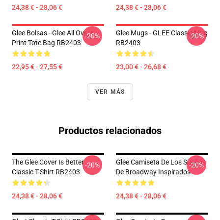
24,38 € - 28,06 €
24,38 € - 28,06 €
Glee Bolsas - Glee All Over
Glee Mugs - GLEE Classic Mug
-20%
-20%
Print Tote Bag RB2403
RB2403
22,95 € - 27,55 €
23,00 € - 26,68 €
VER MÁS
Productos relacionados
The Glee Cover Is Better
Glee Camiseta De Los Sueños
-20%
-20%
Classic T-Shirt RB2403
De Broadway Inspirados
24,38 € - 28,06 €
24,38 € - 28,06 €