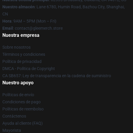
Nuestro almacén
: Lane 6780, Humin Road, Bazhou City, Shanghai,
CN
Hora
: 9AM – 5PM (Mon – Fri)
Email
: contact@gleemerch.store
Nuestra empresa
Sobre nosotros
Términos y condiciones
Política de privacidad
DMCA - Política de Copyright
CA SB657: Ley de transparencia en la cadena de suministro
Nuestro apoyo
Políticas de envío
Condiciones de pago
Políticas de reembolso
Contáctenos
Ayuda al cliente (FAQ)
Mayorista