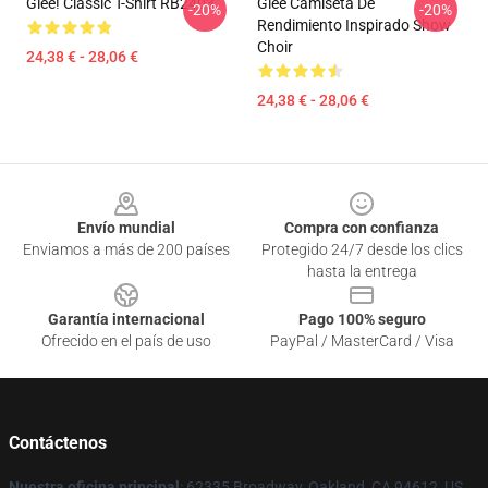
Glee! Classic T-Shirt RB2403
Glee Camiseta De
-20%
-20%
Rendimiento Inspirado Show
Choir
24,38 € - 28,06 €
24,38 € - 28,06 €
Footer
Envío mundial
Compra con confianza
Enviamos a más de 200 países
Protegido 24/7 desde los clics
hasta la entrega
Garantía internacional
Pago 100% seguro
Ofrecido en el país de uso
PayPal / MasterCard / Visa
Contáctenos
Nuestra oficina principal
: 62335 Broadway, Oakland, CA 94612, US