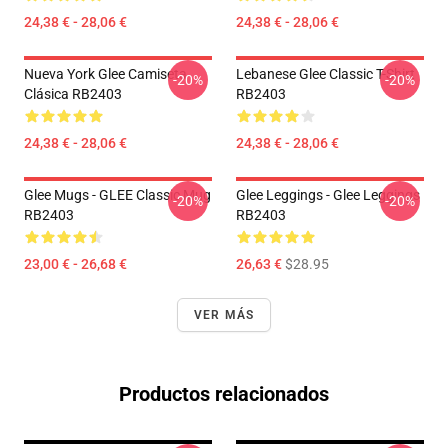
24,38 € - 28,06 €
24,38 € - 28,06 €
Nueva York Glee Camiseta
Lebanese Glee Classic T-Shirt
-20%
-20%
Clásica RB2403
RB2403
24,38 € - 28,06 €
24,38 € - 28,06 €
Glee Mugs - GLEE Classic Mug
Glee Leggings - Glee Leggings
-20%
-20%
RB2403
RB2403
23,00 € - 26,68 €
26,63 €
$28.95
VER MÁS
Productos relacionados