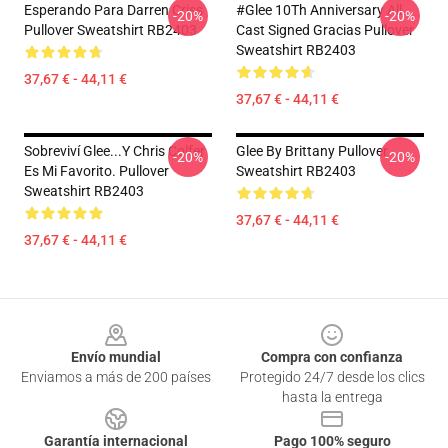
Esperando Para Darren Criss
#Glee 10Th Anniversary All
-20%
-20%
Pullover Sweatshirt RB2403
Cast Signed Gracias Pullover
Sweatshirt RB2403
37,67 € - 44,11 €
37,67 € - 44,11 €
Sobreviví Glee...y Chris Colfer
Glee By Brittany Pullover
-20%
-20%
Es Mi Favorito. Pullover
Sweatshirt RB2403
Sweatshirt RB2403
37,67 € - 44,11 €
37,67 € - 44,11 €
Footer
Envío mundial
Compra con confianza
Enviamos a más de 200 países
Protegido 24/7 desde los clics
hasta la entrega
Garantía internacional
Pago 100% seguro