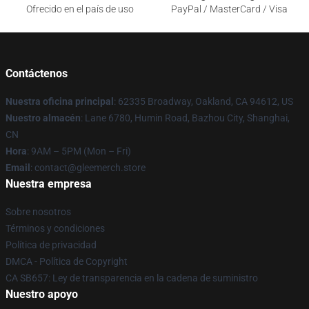
Ofrecido en el país de uso
PayPal / MasterCard / Visa
Contáctenos
Nuestra oficina principal
: 62335 Broadway, Oakland, CA 94612, US
Nuestro almacén
: Lane 6780, Humin Road, Bazhou City, Shanghai,
CN
Hora
: 9AM – 5PM (Mon – Fri)
Email
: contact@gleemerch.store
Nuestra empresa
Sobre nosotros
Términos y condiciones
Política de privacidad
DMCA - Política de Copyright
CA SB657: Ley de transparencia en la cadena de suministro
Nuestro apoyo