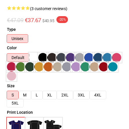
(3 customer reviews)
€47.09
€37.67
-20%
$40.95
Type
Unisex
Color
Default
Size
S
M
L
XL
2XL
3XL
4XL
5XL
Print Location