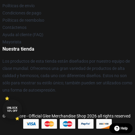
Políticas de envío
Condiciones de pago
Políticas de reembolso
Contáctenos
Ayuda al cliente (FAQ)
Mayorista
Nuestra tienda
Los productos de esta tienda están diseñados por nuestro equipo de
clase mundial. Ofrecemos una gran variedad de productos de alta
calidad y hermosos, cada uno con diferentes diseños. Estos no son
sólo para mostrar su estilo único; también pueden ser utilizados como
una forma de autoexpresión.
UNLOCK
10% OFF
© Glee Store - Official Glee Merchandise Shop 2026 all rights reserved
Help