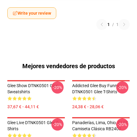
Write your review
1
/
1
Mejores vendedores de productos
Glee Show DTNK0501 Glee
Addicted Glee Buy Funny
-20%
-20%
Sweatshirts
DTNK0501 Glee T-Shirts
37,67 € - 44,11 €
24,38 € - 28,06 €
Glee Live DTNK0501 Glee T-
Panaderías, Lima, Ohio, GLEE
-20%
-20%
Shirts
Camiseta Clásica RB2403