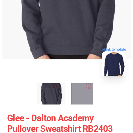
blank template
Glee - Dalton Academy
Pullover Sweatshirt RB2403