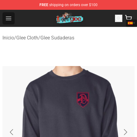
FREE
shipping on orders over $100
Glee Store - Official Glee Merchandise Shop
Open menu
Inicio
/
Glee Cloth
/
Glee Sudaderas