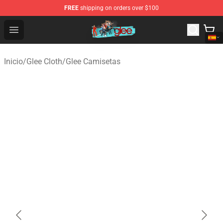
FREE
shipping on orders over $100
Glee Store - Official Glee Merchandise Shop
Open menu
Inicio
/
Glee Cloth
/
Glee Camisetas