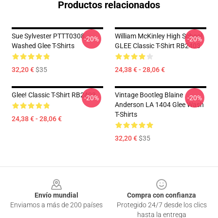
Productos relacionados
Sue Sylvester PTTT0308
William McKinley High School
-20%
-20%
Washed Glee T-Shirts
GLEE Classic T-Shirt RB2403
32,20 €
$35
24,38 € - 28,06 €
Glee! Classic T-Shirt RB2403
Vintage Bootleg Blaine
-20%
-20%
Anderson LA 1404 Glee Wash
T-Shirts
24,38 € - 28,06 €
32,20 €
$35
Footer
Envío mundial
Compra con confianza
Enviamos a más de 200 países
Protegido 24/7 desde los clics
hasta la entrega