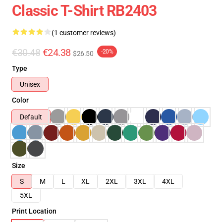
Classic T-Shirt RB2403
(1 customer reviews)
€30.48
€24.38
-20%
$26.50
Type
Unisex
Color
Default
Size
S
M
L
XL
2XL
3XL
4XL
5XL
Print Location