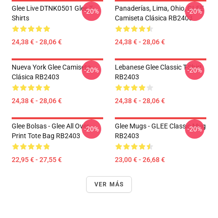
Glee Live DTNK0501 Glee T-
Panaderías, Lima, Ohio, GLEE
-20%
-20%
Shirts
Camiseta Clásica RB2403
24,38 € - 28,06 €
24,38 € - 28,06 €
Nueva York Glee Camiseta
Lebanese Glee Classic T-Shirt
-20%
-20%
Clásica RB2403
RB2403
24,38 € - 28,06 €
24,38 € - 28,06 €
Glee Bolsas - Glee All Over
Glee Mugs - GLEE Classic Mug
-20%
-20%
Print Tote Bag RB2403
RB2403
22,95 € - 27,55 €
23,00 € - 26,68 €
VER MÁS