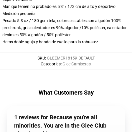
Maniquí femenino probado es 5'8" / 173 cm de alto y deportivo
Medición pequeña
Pesado 5.3 oz / 180 gsm tela, colores estables son algodón 100%
preshrunk, gris calentador es 90% algodón/10% poliéster, calentador
denim es 50% algodón / 50% poliéster
Hems doble aguja y banda de cuello para la robustez
SKU
:
GLEEMER18159-DEFAULT
Categorías
:
Glee Camisetas
,
What Customers Say
1 reviews for Because you're all
minorities. You are in the Glee Club