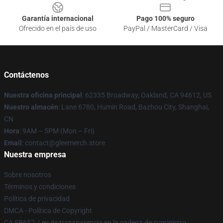
Garantía internacional
Pago 100% seguro
Ofrecido en el país de uso
PayPal / MasterCard / Visa
Contáctenos
Nuestra oficina principal
: 62335 Broadway, Oakland, CA 94612, US
Nuestro almacén
: Lane 6780, Humin Road, Bazhou City, Shanghai,
CN
Hora
: 9AM – 5PM (Mon – Fri)
Email
: contact@gleemerch.store
Nuestra empresa
Sobre nosotros
Términos y condiciones
Política de privacidad
DMCA - Política de Copyright
CA SB657: Ley de transparencia en la cadena de suministro