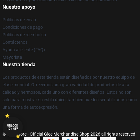
Nuestro apoyo
Políticas de envío
Condiciones de pago
Políticas de reembolso
Contáctenos
Ayuda al cliente (FAQ)
Mayorista
Nuestra tienda
Los productos de esta tienda están diseñados por nuestro equipo de
clase mundial. Ofrecemos una gran variedad de productos de alta
calidad y hermosos, cada uno con diferentes diseños. Estos no son
sólo para mostrar su estilo único; también pueden ser utilizados como
una forma de autoexpresión.
UNLOCK
10% OFF
© Glee Store - Official Glee Merchandise Shop 2026 all rights reserved