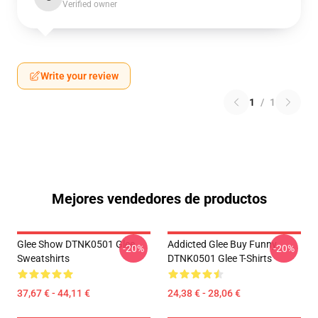
Verified owner
Write your review
1
/
1
Mejores vendedores de productos
Glee Show DTNK0501 Glee
Addicted Glee Buy Funny
-20%
-20%
Sweatshirts
DTNK0501 Glee T-Shirts
37,67 € - 44,11 €
24,38 € - 28,06 €