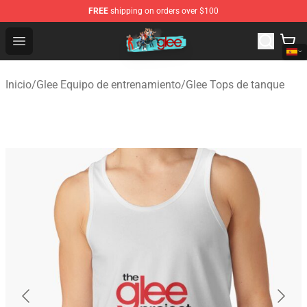
FREE
shipping on orders over $100
Glee Store - Official Glee Merchandise Shop
Open menu
Inicio
/
Glee Equipo de entrenamiento
/
Glee Tops de tanque