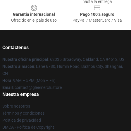
hasta la entrega
Garantía internacional
Pago 100% seguro
Ofrecido en el país de uso
PayPal / MasterCard / Visa
Contáctenos
Nuestra oficina principal
: 62335 Broadway, Oakland, CA 94612, US
Nuestro almacén
: Lane 6780, Humin Road, Bazhou City, Shanghai,
CN
Hora
: 9AM – 5PM (Mon – Fri)
Email
: contact@gleemerch.store
Nuestra empresa
Sobre nosotros
Términos y condiciones
Política de privacidad
DMCA - Política de Copyright