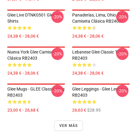
Glee Live DTNK0501 Glee T-
Panaderías, Lima, Ohio, GLEE
-20%
-20%
Shirts
Camiseta Clásica RB2403
24,38 € - 28,06 €
24,38 € - 28,06 €
Nueva York Glee Camiseta
Lebanese Glee Classic T-Shirt
-20%
-20%
Clásica RB2403
RB2403
24,38 € - 28,06 €
24,38 € - 28,06 €
Glee Mugs - GLEE Classic Mug
Glee Leggings - Glee Leggings
-20%
-20%
RB2403
RB2403
23,00 € - 26,68 €
26,63 €
$28.95
VER MÁS