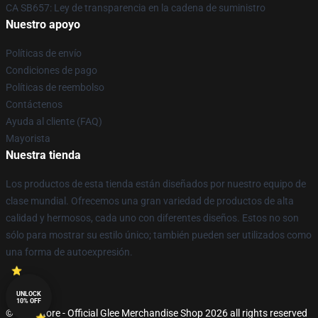
CA SB657: Ley de transparencia en la cadena de suministro
Nuestro apoyo
Políticas de envío
Condiciones de pago
Políticas de reembolso
Contáctenos
Ayuda al cliente (FAQ)
Mayorista
Nuestra tienda
Los productos de esta tienda están diseñados por nuestro equipo de
clase mundial. Ofrecemos una gran variedad de productos de alta
calidad y hermosos, cada uno con diferentes diseños. Estos no son
sólo para mostrar su estilo único; también pueden ser utilizados como
una forma de autoexpresión.
UNLOCK
10% OFF
© Glee Store - Official Glee Merchandise Shop 2026 all rights reserved