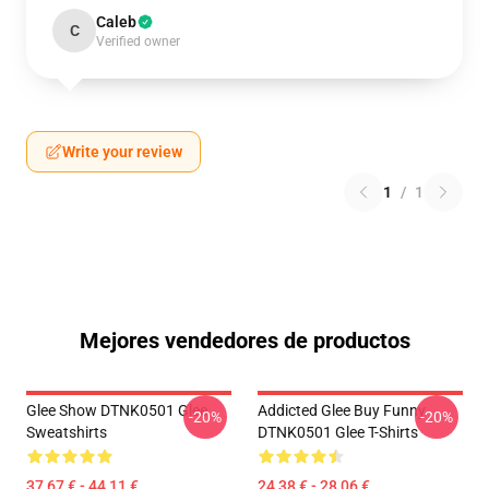
Caleb
C
Verified owner
Write your review
1
/
1
Mejores vendedores de productos
Glee Show DTNK0501 Glee
Addicted Glee Buy Funny
-20%
-20%
Sweatshirts
DTNK0501 Glee T-Shirts
37,67 € - 44,11 €
24,38 € - 28,06 €