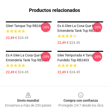
Productos relacionados
Glee! Tanque Top RB2403
Es A Glee La Cosa Que No
-20%
-20%
Entendería Tank Top RB2403
22,49 €
$24.45
22,49 €
$24.45
Es A Glee La Cosa Que No
Glee Temporada 4 Tanque
-20%
-20%
Entendería Tank Top RB2403
Fundido Top RB2403
22,49 €
$24.45
22,49 €
$24.45
Footer
Envío mundial
Compra con confianza
Enviamos a más de 200 países
Protegido 24/7 desde los clics