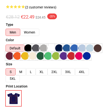
(2 customer reviews)
€28.12
€22.49
-20%
$24.45
Type
Men
Women
Color
Default
Size
S
M
L
XL
2XL
3XL
4XL
5XL
Print Location