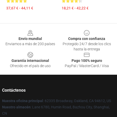
37,67 € - 44,11 €
18,21 € - 42,22 €
Footer
Envío mundial
Compra con confianza
Enviamos a más de 200 países
Protegido 24/7 desde los clics
hasta la entrega
Garantía internacional
Pago 100% seguro
Ofrecido en el país de uso
PayPal / MasterCard / Visa
Contáctenos
Nuestra oficina principal
: 62335 Broadway, Oakland, CA 94612, US
Nuestro almacén
: Lane 6780, Humin Road, Bazhou City, Shanghai,
CN