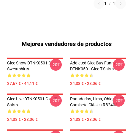
1
/
1
Mejores vendedores de productos
Glee Show DTNK0501 Glee
Addicted Glee Buy Funny
-20%
-20%
Sweatshirts
DTNK0501 Glee T-Shirts
37,67 € - 44,11 €
24,38 € - 28,06 €
Glee Live DTNK0501 Glee T-
Panaderías, Lima, Ohio, GLEE
-20%
-20%
Shirts
Camiseta Clásica RB2403
24,38 € - 28,06 €
24,38 € - 28,06 €