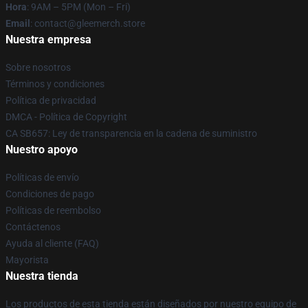
Hora
: 9AM – 5PM (Mon – Fri)
Email
: contact@gleemerch.store
Nuestra empresa
Sobre nosotros
Términos y condiciones
Política de privacidad
DMCA - Política de Copyright
CA SB657: Ley de transparencia en la cadena de suministro
Nuestro apoyo
Políticas de envío
Condiciones de pago
Políticas de reembolso
Contáctenos
Ayuda al cliente (FAQ)
Mayorista
Nuestra tienda
Los productos de esta tienda están diseñados por nuestro equipo de