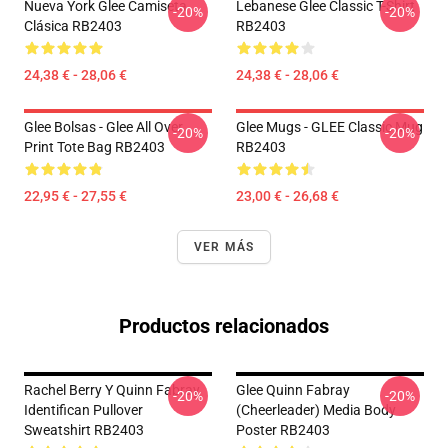
Nueva York Glee Camiseta
Lebanese Glee Classic T-Shirt
-20%
-20%
Clásica RB2403
RB2403
24,38 € - 28,06 €
24,38 € - 28,06 €
Glee Bolsas - Glee All Over
Glee Mugs - GLEE Classic Mug
-20%
-20%
Print Tote Bag RB2403
RB2403
22,95 € - 27,55 €
23,00 € - 26,68 €
VER MÁS
Productos relacionados
Rachel Berry Y Quinn Fabray
Glee Quinn Fabray
-20%
-20%
Identifican Pullover
(Cheerleader) Media Body
Sweatshirt RB2403
Poster RB2403