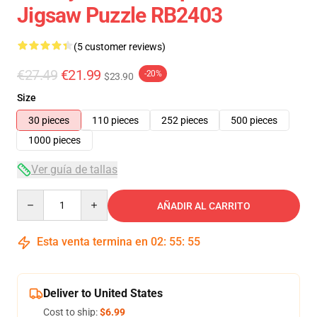
Jigsaw Puzzle RB2403
(5 customer reviews)
€27.49
€21.99
-20%
$23.90
Size
30 pieces
110 pieces
252 pieces
500 pieces
1000 pieces
Ver guía de tallas
Quantity
AÑADIR AL CARRITO
Esta venta termina en
02
:
55
:
54
Deliver to United States
Cost to ship:
$6.99