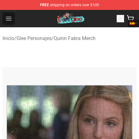
FREE
shipping on orders over $100
Glee Store - Official Glee Merchandise Shop
Open menu
Inicio
/
Glee Personajes
/
Quinn Fabra Merch