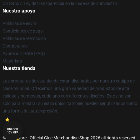
CA SB657: Ley de transparencia en la cadena de suministro
Nuestro apoyo
Políticas de envío
Condiciones de pago
Políticas de reembolso
Contáctenos
Ayuda al cliente (FAQ)
Mayorista
Nuestra tienda
Los productos de esta tienda están diseñados por nuestro equipo de
clase mundial. Ofrecemos una gran variedad de productos de alta
calidad y hermosos, cada uno con diferentes diseños. Estos no son
sólo para mostrar su estilo único; también pueden ser utilizados como
una forma de autoexpresión.
UNLOCK
10% OFF
© Glee Store - Official Glee Merchandise Shop 2026 all rights reserved