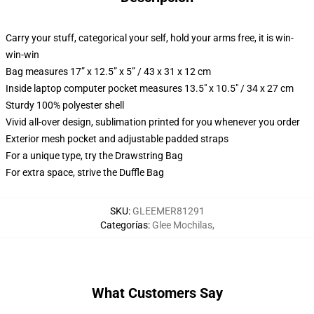
Carry your stuff, categorical your self, hold your arms free, it is win-
win-win
Bag measures 17” x 12.5” x 5” / 43 x 31 x 12 cm
Inside laptop computer pocket measures 13.5" x 10.5" / 34 x 27 cm
Sturdy 100% polyester shell
Vivid all-over design, sublimation printed for you whenever you order
Exterior mesh pocket and adjustable padded straps
For a unique type, try the Drawstring Bag
For extra space, strive the Duffle Bag
SKU
:
GLEEMER81291
Categorías
:
Glee Mochilas
,
What Customers Say