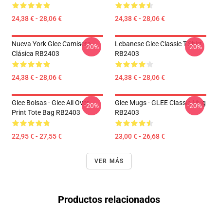
24,38 € - 28,06 €
24,38 € - 28,06 €
Nueva York Glee Camiseta
Lebanese Glee Classic T-Shirt
-20%
-20%
Clásica RB2403
RB2403
24,38 € - 28,06 €
24,38 € - 28,06 €
Glee Bolsas - Glee All Over
Glee Mugs - GLEE Classic Mug
-20%
-20%
Print Tote Bag RB2403
RB2403
22,95 € - 27,55 €
23,00 € - 26,68 €
VER MÁS
Productos relacionados