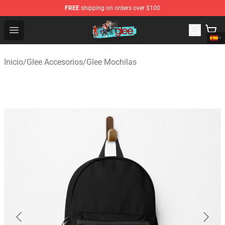
FREE
shipping on orders over $100
Glee Store - Official Glee Merchandise Shop
Open menu
Inicio
/
Glee Accesorios
/
Glee Mochilas