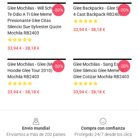
Glee Mochilas - Will Schuester,
Glee Backpacks - Glee Season
-20%
-20%
Te Odio A Ti Glee Meme
4 Cast Backpack RB2403
Presionante Glee Citas
Silencio Sue Sylvester Quote
33,94 € - 38,18 €
Mochila RB2403
33,94 € - 38,18 €
Glee Mochilas - Glee (modelo :
Glee Mochilas - Sang Esto
-20%
-20%
Hoodie Glee Tour 2010)
Glee Silencio Glee Meme ◾
Mochila RB2403
Glee Cotizar Mochila RB2403
33,94 € - 38,18 €
33,94 € - 38,18 €
Footer
Envío mundial
Compra con confianza
Enviamos a más de 200 países
Protegido 24/7 desde los clics