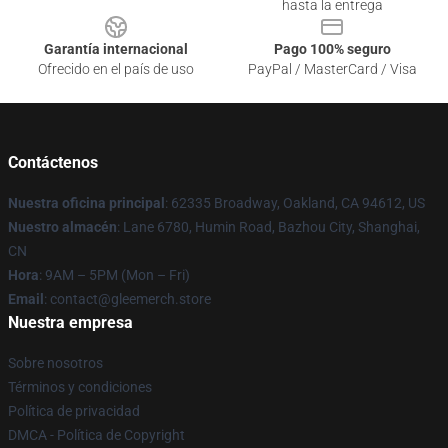
hasta la entrega
Garantía internacional
Pago 100% seguro
Ofrecido en el país de uso
PayPal / MasterCard / Visa
Contáctenos
Nuestra oficina principal
: 62335 Broadway, Oakland, CA 94612, US
Nuestro almacén
: Lane 6780, Humin Road, Bazhou City, Shanghai,
CN
Hora
: 9AM – 5PM (Mon – Fri)
Email
: contact@gleemerch.store
Nuestra empresa
Sobre nosotros
Términos y condiciones
Política de privacidad
DMCA - Política de Copyright