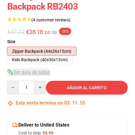
Backpack RB2403
(4 customer reviews)
€47.73
€38.18
-20%
$41.50
Size
Zipper Backpack (44x26x15cm)
Kids Backpack (40x30x13cm)
Ver guía de tallas
Quantity
AÑADIR AL CARRITO
Esta venta termina en
03
:
11
:
54
Deliver to United States
Cost to ship:
$6.99