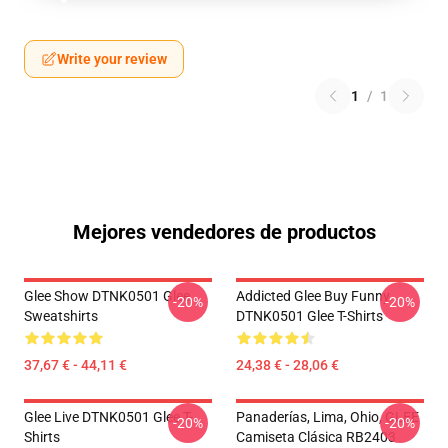
Write your review
1
/
1
Mejores vendedores de productos
Glee Show DTNK0501 Glee
Addicted Glee Buy Funny
-20%
-20%
Sweatshirts
DTNK0501 Glee T-Shirts
37,67 € - 44,11 €
24,38 € - 28,06 €
Glee Live DTNK0501 Glee T-
Panaderías, Lima, Ohio, GLEE
-20%
-20%
Shirts
Camiseta Clásica RB2403