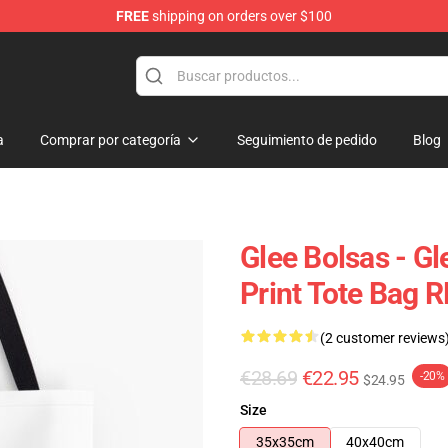
FREE
shipping on orders over $100
a
Comprar por categoría
Seguimiento de pedido
Blog
Glee Bolsas - Gl
Print Tote Bag 
(2 customer reviews
€28.69
€22.95
-20%
$24.95
Size
35x35cm
40x40cm