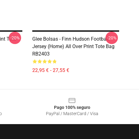
-20%
-20%
int Tote
Glee Bolsas - Finn Hudson Football
Jersey (Home) All Over Print Tote Bag
RB2403
22,95 € - 27,55 €
Pago 100% seguro
o
PayPal / MasterCard / Visa