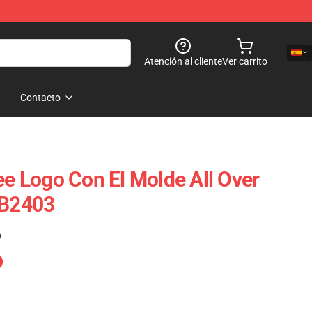
Atención al cliente
Ver carrito
Contacto
ee Logo Con El Molde All Over
RB2403
)