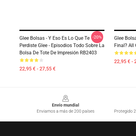
-20%
Glee Bolsas - Y Eso Es Lo Que Te
Glee Bols
Perdiste Glee - Episodios Todo Sobre La
Final? All
Bolsa De Tote De Impresión RB2403
22,95 € - 
22,95 € - 27,55 €
Footer
Envío mundial
Enviamos a más de 200 países
Protegido 2