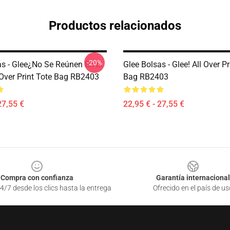
Productos relacionados
-20%
as - Glee¿No Se Reúnen En El
Glee Bolsas - Glee! All Over Pr
 Over Print Tote Bag RB2403
Bag RB2403
27,55 €
22,95 € - 27,55 €
Compra con confianza
Garantía internacional
4/7 desde los clics hasta la entrega
Ofrecido en el país de us