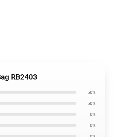
e Bag RB2403
50%
50%
0%
0%
0%