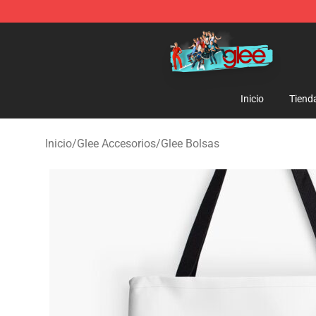
Glee Store - Official Glee Merchandise Shop
Inicio
Tiend
Inicio
/
Glee Accesorios
/
Glee Bolsas