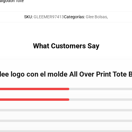
 algodón Tote
SKU
:
GLEEMER97413
Categorías
:
Glee Bolsas
,
What Customers Say
Glee logo con el molde All Over Print Tot