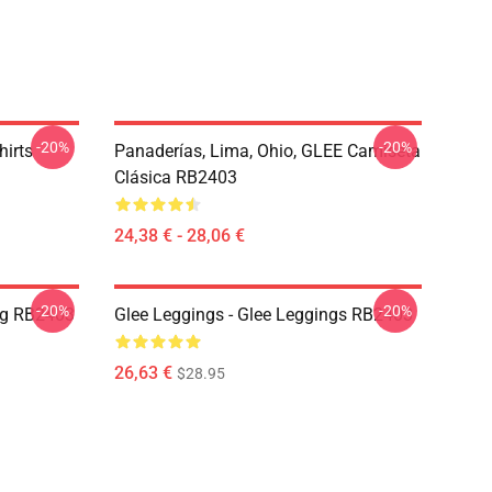
-20%
-20%
hirts
Panaderías, Lima, Ohio, GLEE Camiseta
Clásica RB2403
24,38 € - 28,06 €
-20%
-20%
ug RB2403
Glee Leggings - Glee Leggings RB2403
26,63 €
$28.95