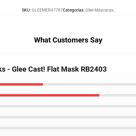
SKU
:
GLEEMER47787
Categorías
:
Glee Máscaras
,
What Customers Say
ks - Glee Cast! Flat Mask RB2403