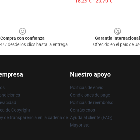
18,29 € - 20,70 €
Compra con confianza
Garantía internacional
4/7 desde los clics hasta la entrega
Ofrecido en el país de us
 empresa
Nuestro apoyo
ros
Políticas de envío
ondiciones
Condiciones de pago
rivacidad
Políticas de reembolso
ica de Copyright
Contáctenos
y de transparencia en la cadena de
Ayuda al cliente (FAQ)
Mayorista