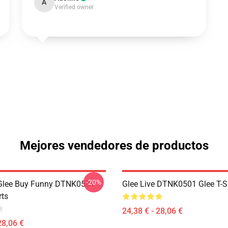
A
Verified owner
Mejores vendedores de productos
-20%
 Glee Buy Funny DTNK0501
Glee Live DTNK0501 Glee T-S
rts
24,38 € - 28,06 €
28,06 €