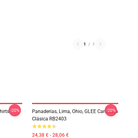
1
/
1
-20%
-20%
hirts
Panaderías, Lima, Ohio, GLEE Camiseta
Clásica RB2403
24,38 € - 28,06 €