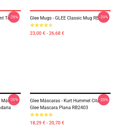
-20%
-20%
int Tote
Glee Mugs - GLEE Classic Mug RB2403
23,00 € - 26,68 €
-20%
-20%
e Máscara
Glee Máscaras - Kurt Hummel Cita -
daria
Glee Mascara Plana RB2403
18,29 € - 20,70 €