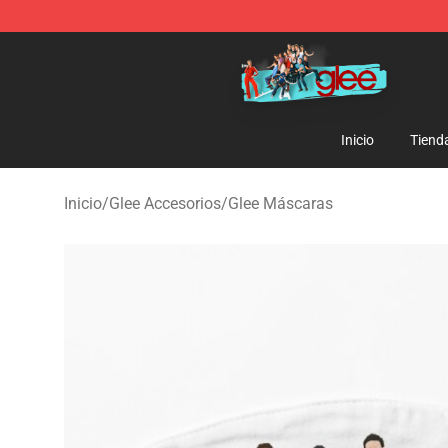
Glee Store - Official Glee Merchandise Shop
Inicio
Tiend
Inicio
/
Glee Accesorios
/
Glee Máscaras