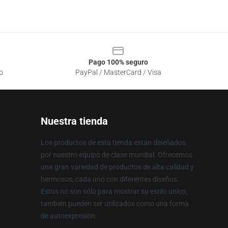
Pago 100% seguro
o
PayPal / MasterCard / Visa
Nuestra tienda
Los productos de esta tienda están diseñados
por nuestro equipo de clase mundial. Ofrecemos
una gran variedad de productos de alta calidad y
hermosos, cada uno con diferentes diseños.
Estos no son sólo para mostrar su estilo único;
también pueden ser utilizados como una forma
de autoexpresión.