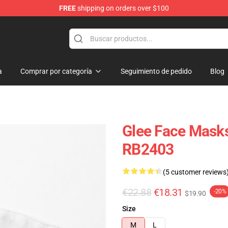
FREE
shipping on orders over $100
a
Comprar por categoría
Seguimiento de pedido
Blog
Glee Face Masks
RB2403
(5 customer reviews
€22.88
€18.31
-20%
$19.90
Size
M
L