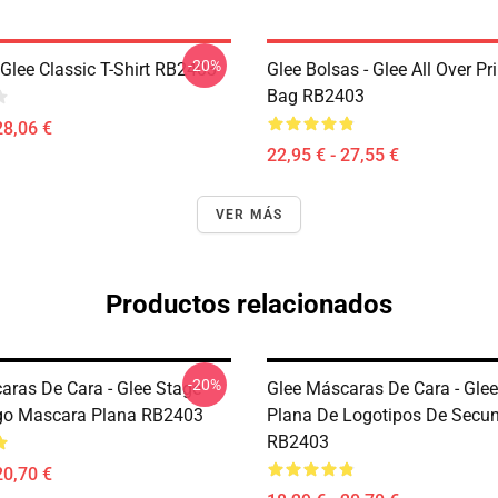
-20%
Glee Classic T-Shirt RB2403
Glee Bolsas - Glee All Over Pr
Bag RB2403
28,06 €
22,95 € - 27,55 €
VER MÁS
Productos relacionados
-20%
aras De Cara - Glee Stage
Glee Máscaras De Cara - Gle
go Mascara Plana RB2403
Plana De Logotipos De Secun
RB2403
20,70 €