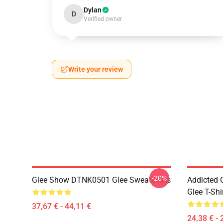
Dylan
D
Verified owner
Write your review
-20%
Glee Show DTNK0501 Glee Sweatshirts
Addicted
Glee T-Shi
37,67 € - 44,11 €
24,38 € - 