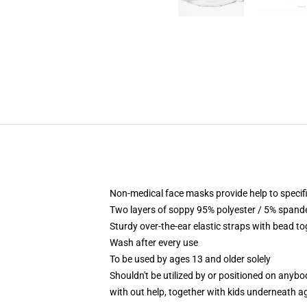
Non-medical face masks provide help to specifi
Two layers of soppy 95% polyester / 5% spandex
Sturdy over-the-ear elastic straps with bead to
Wash after every use
To be used by ages 13 and older solely
Shouldn't be utilized by or positioned on anyb
with out help, together with kids underneath a