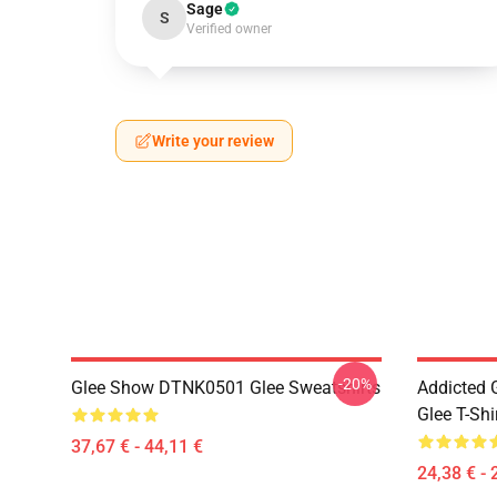
Sage
S
Verified owner
Write your review
-20%
Glee Show DTNK0501 Glee Sweatshirts
Addicted
Glee T-Shi
37,67 € - 44,11 €
24,38 € - 