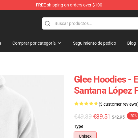
FREE
shipping on orders over $100
a
Comprar por categoría
Seguimiento de pedido
Blog
Glee Hoodies - E
Santana López 
(3 customer reviews
€49.39
€39.51
-20%
$42.95
Type
Unisex