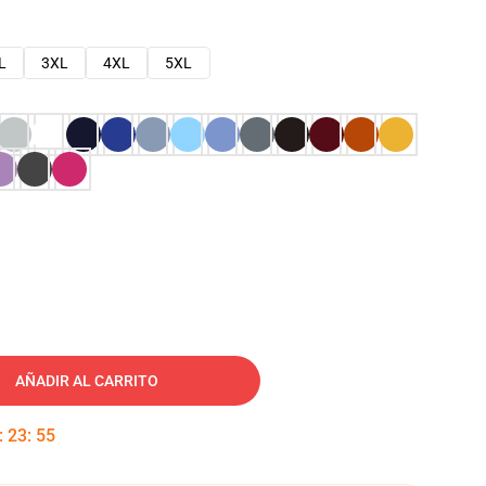
L
3XL
4XL
5XL
AÑADIR AL CARRITO
:
23
:
54