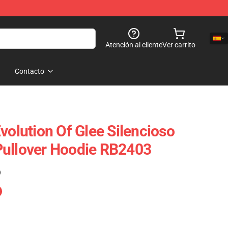
Atención al cliente
Ver carrito
Contacto
volution Of Glee Silencioso
Pullover Hoodie RB2403
)