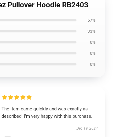
pez Pullover Hoodie RB2403
67%
33%
0%
0%
0%
The item came quickly and was exactly as
described. I’m very happy with this purchase.
Dec 19, 2024