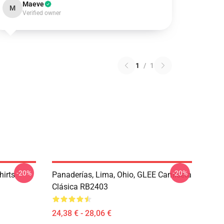
Maeve
M
Verified owner
1
/
1
-20%
-20%
hirts
Panaderías, Lima, Ohio, GLEE Camiseta
Clásica RB2403
24,38 € - 28,06 €