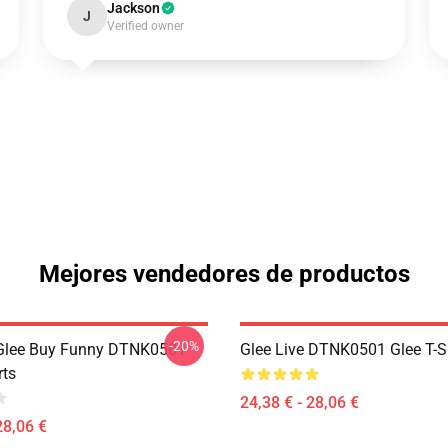
Jackson
J
Verified owner
Mejores vendedores de productos
-20%
 Glee Buy Funny DTNK0501
Glee Live DTNK0501 Glee T-S
rts
24,38 € - 28,06 €
28,06 €