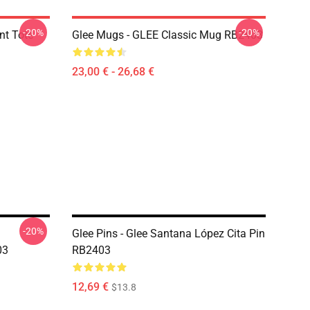
-20%
-20%
int Tote
Glee Mugs - GLEE Classic Mug RB2403
23,00 € - 26,68 €
-20%
Glee Pins - Glee Santana López Cita Pin
03
RB2403
12,69 €
$13.8