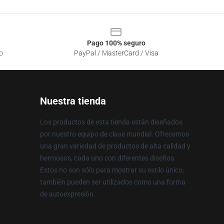
Pago 100% seguro
o
PayPal / MasterCard / Visa
Nuestra tienda
Los productos de esta tienda están diseñados
por nuestro equipo de clase mundial. Ofrecemos
una gran variedad de productos de alta calidad y
hermosos, cada uno con diferentes diseños.
Estos no son sólo para mostrar su estilo único;
también pueden ser utilizados como una forma
de autoexpresión.