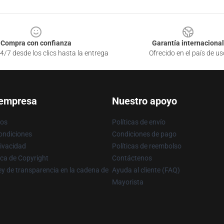
Compra con confianza
Garantía internacional
4/7 desde los clics hasta la entrega
Ofrecido en el país de us
 empresa
Nuestro apoyo
ros
Políticas de envío
ondiciones
Condiciones de pago
rivacidad
Políticas de reembolso
ica de Copyright
Contáctenos
y de transparencia en la cadena de
Ayuda al cliente (FAQ)
Mayorista