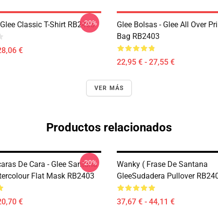
-20%
Glee Classic T-Shirt RB2403
Glee Bolsas - Glee All Over Pr
Bag RB2403
28,06 €
22,95 € - 27,55 €
VER MÁS
Productos relacionados
-20%
aras De Cara - Glee Santana
Wanky ( Frase De Santana
ercolour Flat Mask RB2403
GleeSudadera Pullover RB24
20,70 €
37,67 € - 44,11 €