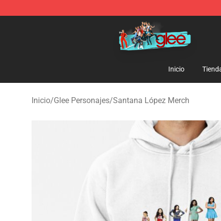
Glee Store - Official Glee Merchandise Shop
Inicio
Tiend
Inicio
/
Glee Personajes
/
Santana López Merch