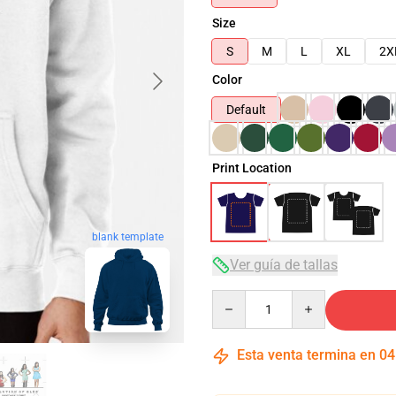
Size
S
M
L
XL
2X
Color
Default
Print Location
blank template
Ver guía de tallas
Quantity
Esta venta termina en
04