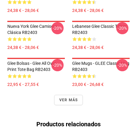
24,38 € - 28,06 €
24,38 € - 28,06 €
Nueva York Glee Camiseta
Lebanese Glee Classic T-Shirt
-20%
-20%
Clásica RB2403
RB2403
24,38 € - 28,06 €
24,38 € - 28,06 €
Glee Bolsas - Glee All Over
Glee Mugs - GLEE Classic Mug
-20%
-20%
Print Tote Bag RB2403
RB2403
22,95 € - 27,55 €
23,00 € - 26,68 €
VER MÁS
Productos relacionados