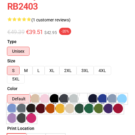
RB2403
(1 customer reviews)
€49.39
€39.51
-20%
$42.95
Type
Unisex
Size
S
M
L
XL
2XL
3XL
4XL
5XL
Color
Default
Print Location