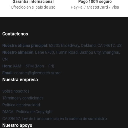
Garantía internacional
Pago 100% seguro
Ofrecido en el país de uso
PayPal / MasterCard / Visa
Contáctenos
Nuestra oficina principal
: 62335 Broadway, Oakland, CA 94612, US
Nuestro almacén
: Lane 6780, Humin Road, Bazhou City, Shanghai,
CN
Hora
: 9AM – 5PM (Mon – Fri)
Email
: contact@gleemerch.store
Nuestra empresa
Sobre nosotros
Términos y condiciones
Política de privacidad
DMCA - Política de Copyright
CA SB657: Ley de transparencia en la cadena de suministro
Nuestro apoyo