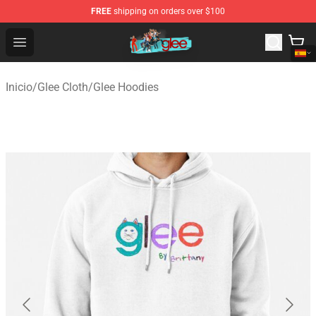
FREE
shipping on orders over $100
Glee Store - Official Glee Merchandise Shop
Open menu
Inicio
/
Glee Cloth
/
Glee Hoodies