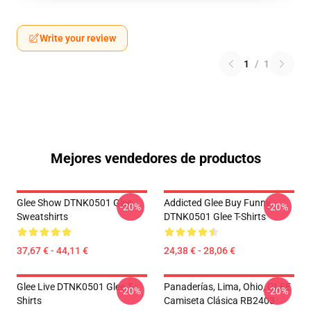
Write your review
1
/
1
Mejores vendedores de productos
Glee Show DTNK0501 Glee
Addicted Glee Buy Funny
-20%
-20%
Sweatshirts
DTNK0501 Glee T-Shirts
37,67 € - 44,11 €
24,38 € - 28,06 €
Glee Live DTNK0501 Glee T-
Panaderías, Lima, Ohio, GLEE
-20%
-20%
Shirts
Camiseta Clásica RB2403