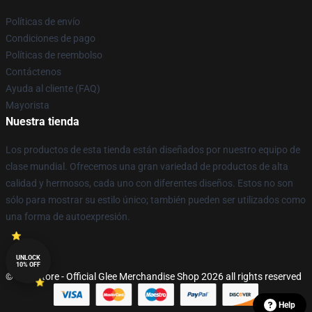
Políticas de envío
Condiciones de pago
Políticas de reembolso
Contáctenos
Ayuda al cliente (FAQ)
Mayorista
Nuestra tienda
Los productos de esta tienda están diseñados por nuestro equipo de
clase mundial. Ofrecemos una gran variedad de productos de alta
calidad y hermosos, cada uno con diferentes diseños. Estos no son
sólo para mostrar su estilo único; también pueden ser utilizados como
una forma de autoexpresión.
UNLOCK
10% OFF
© Glee Store - Official Glee Merchandise Shop 2026 all rights reserved
Help