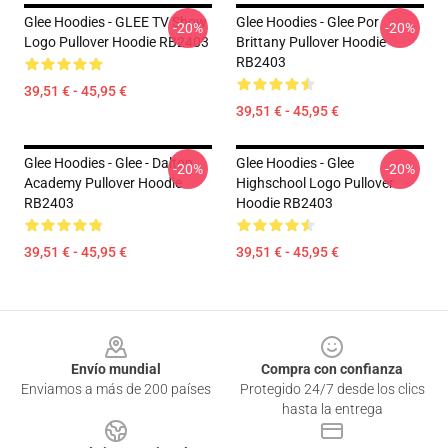
Glee Hoodies - GLEE TV Show
Glee Hoodies - Glee Por
-20%
-20%
Logo Pullover Hoodie RB2403
Brittany Pullover Hoodie
RB2403
39,51 € - 45,95 €
39,51 € - 45,95 €
Glee Hoodies - Glee - Dalton
Glee Hoodies - Glee
-20%
-20%
Academy Pullover Hoodie
Highschool Logo Pullover
RB2403
Hoodie RB2403
39,51 € - 45,95 €
39,51 € - 45,95 €
Footer
Envío mundial
Compra con confianza
Enviamos a más de 200 países
Protegido 24/7 desde los clics
hasta la entrega