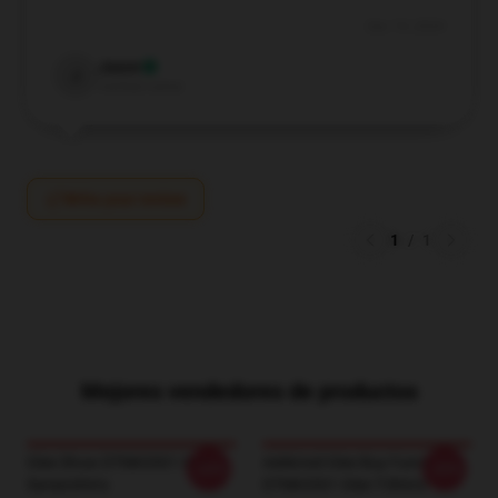
Dec 19, 2024
Jaxon
J
Verified owner
Write your review
1
/
1
Mejores vendedores de productos
Glee Show DTNK0501 Glee
Addicted Glee Buy Funny
-20%
-20%
Sweatshirts
DTNK0501 Glee T-Shirts