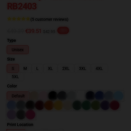
RB2403
(5 customer reviews)
€49.39
€39.51
-20%
$42.95
Type
Unisex
Size
S
M
L
XL
2XL
3XL
4XL
5XL
Color
Default
Print Location