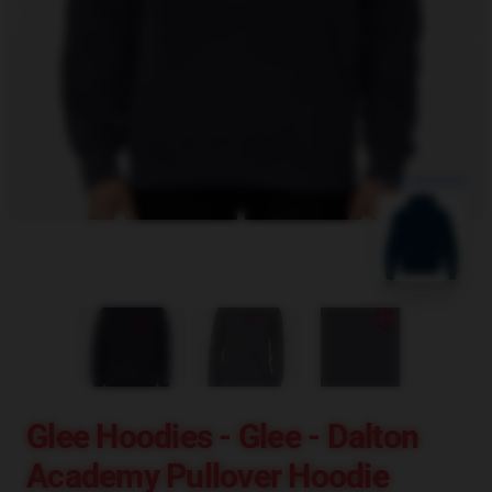
blank template
Glee Hoodies - Glee - Dalton
Academy Pullover Hoodie