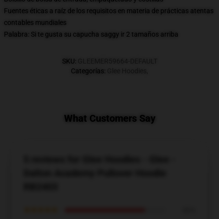
Fuentes éticas a raíz de los requisitos en materia de prácticas atentas
contables mundiales
Palabra: Si te gusta su capucha saggy ir 2 tamaños arriba
SKU
:
GLEEMER59664-DEFAULT
Categorías
:
Glee Hoodies
,
What Customers Say
5 reviews for Glee Hoodies - Glee -
Dalton Academy Pullover Hoodie
RB2403
★★★★★
80%