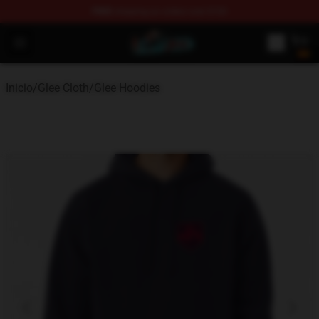
FREE
shipping on orders over $100
Glee Store - Official Glee Merchandise Shop
Open menu
Inicio
/
Glee Cloth
/
Glee Hoodies