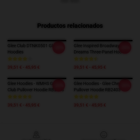
VER MÁS
Productos relacionados
Glee Club DTNK0501 Glee
Glee Inspired Broadway
-20%
-20%
Hoodies
Dreams Three-Panel Hoodie
39,51 € - 45,95 €
39,51 € - 45,95 €
Glee Hoodies - WMHS Glee
Glee Hoodies - Glee Cheerios
-20%
-20%
Club Pullover Hoodie RB2403
Pullover Hoodie RB2403
39,51 € - 45,95 €
39,51 € - 45,95 €
Footer