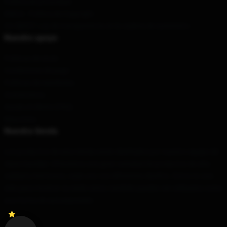
Política de privacidad
DMCA - Política de Copyright
CA SB657: Ley de transparencia en la cadena de suministro
Nuestro apoyo
Políticas de envío
Condiciones de pago
Políticas de reembolso
Contáctenos
Ayuda al cliente (FAQ)
Mayorista
Nuestra tienda
Los productos de esta tienda están diseñados por nuestro equipo de
clase mundial. Ofrecemos una gran variedad de productos de alta
calidad y hermosos, cada uno con diferentes diseños. Estos no son
sólo para mostrar su estilo único; también pueden ser utilizados como
una forma de autoexpresión.