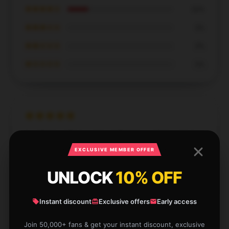
★★★★☆
20%
★★★☆☆
0%
★★☆☆☆
0%
★☆☆☆☆
0%
Excellent craftsmanship, definitely worth it, and great
customer support.
EXCLUSIVE MEMBER OFFER
Dec 25, 2024
UNLOCK
10% OFF
Logan
L
Verified owner
Instant discount
Exclusive offers
Early access
Join 50,000+ fans & get your instant discount, exclusive