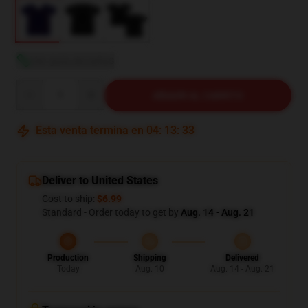
Ver guía de tallas
Quantity
AÑADIR AL CARRITO
Esta venta termina en
04
:
13
:
32
Deliver to United States
Cost to ship:
$6.99
Standard - Order today to get by
Aug. 14 - Aug. 21
Production
Shipping
Delivered
Today
Aug. 10
Aug. 14 - Aug. 21