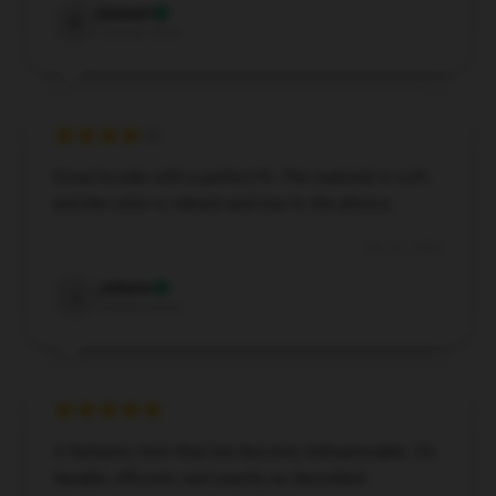
Emmett
E
Verified owner
Great hoodie with a perfect fit. The material is soft,
and the color is vibrant and true to the photos.
Dec 21, 2024
Juliette
J
Verified owner
A fantastic item that has become indispensable. It’s
durable, efficient, and exactly as described.