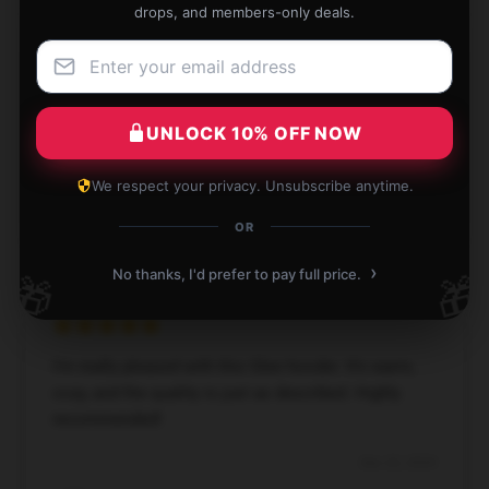
drops, and members-only deals.
Fantastic Glee hoodie! It’s warm, cozy, and the
quality is exactly as described. Definitely a high
recommendation from me!
UNLOCK 10% OFF NOW
Dec 24, 2024
We respect your privacy. Unsubscribe anytime.
Mitchell
M
Verified owner
OR
›
No thanks, I'd prefer to pay full price.
🎁
🎁
I’m really pleased with this Glee hoodie. It’s warm,
cozy, and the quality is just as described. Highly
recommended!
Dec 22, 2024