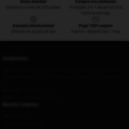
Envío mundial
Compra con confianza
Enviamos a más de 200 países
Protegido 24/7 desde los clics
hasta la entrega
Garantía internacional
Pago 100% seguro
Ofrecido en el país de uso
PayPal / MasterCard / Visa
Contáctenos
Nuestra oficina principal
: 62335 Broadway, Oakland, CA 94612, US
Nuestro almacén
: Lane 6780, Humin Road, Bazhou City, Shanghai,
CN
Hora
: 9AM – 5PM (Mon – Fri)
Email
: contact@gleemerch.store
Nuestra empresa
Sobre nosotros
Términos y condiciones