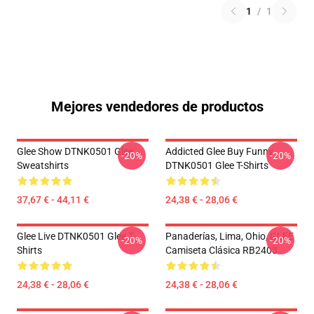
1
/
1
Mejores vendedores de productos
Glee Show DTNK0501 Glee
Addicted Glee Buy Funny
-20%
-20%
Sweatshirts
DTNK0501 Glee T-Shirts
37,67 € - 44,11 €
24,38 € - 28,06 €
Glee Live DTNK0501 Glee T-
Panaderías, Lima, Ohio, GLEE
-20%
-20%
Shirts
Camiseta Clásica RB2403
24,38 € - 28,06 €
24,38 € - 28,06 €