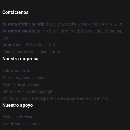
Contáctenos
Nuestra oficina principal
: 62335 Broadway, Oakland, CA 94612, US
Nuestro almacén
: Lane 6780, Humin Road, Bazhou City, Shanghai,
CN
Hora
: 9AM – 5PM (Mon – Fri)
Email
: contact@gleemerch.store
Nuestra empresa
Sobre nosotros
Términos y condiciones
Política de privacidad
DMCA - Política de Copyright
CA SB657: Ley de transparencia en la cadena de suministro
Nuestro apoyo
Políticas de envío
Condiciones de pago