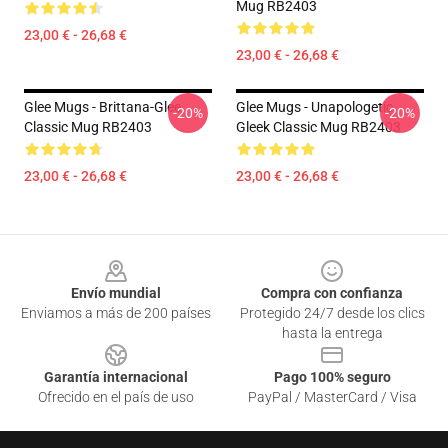
Mug RB2403
23,00 € - 26,68 €
23,00 € - 26,68 €
Glee Mugs - Brittana-Glee
Glee Mugs - Unapologetic
-20%
-20%
Classic Mug RB2403
Gleek Classic Mug RB2403
23,00 € - 26,68 €
23,00 € - 26,68 €
Footer
Envío mundial
Compra con confianza
Enviamos a más de 200 países
Protegido 24/7 desde los clics
hasta la entrega
Garantía internacional
Pago 100% seguro
Ofrecido en el país de uso
PayPal / MasterCard / Visa