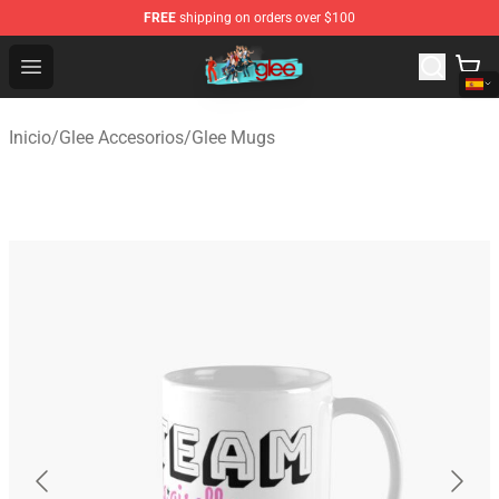
FREE
shipping on orders over $100
Glee Store - Official Glee Merchandise Shop
Open menu
Inicio
/
Glee Accesorios
/
Glee Mugs