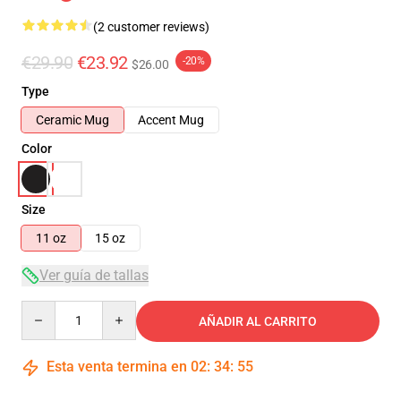
(2 customer reviews)
€29.90
€23.92
-20%
$26.00
Type
Ceramic Mug
Accent Mug
Color
Size
11 oz
15 oz
Ver guía de tallas
Quantity
AÑADIR AL CARRITO
Esta venta termina en
02
:
34
:
54