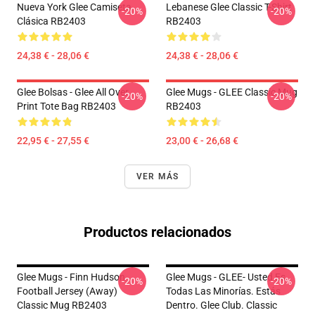
Nueva York Glee Camiseta
Lebanese Glee Classic T-Shirt
-20%
-20%
Clásica RB2403
RB2403
24,38 € - 28,06 €
24,38 € - 28,06 €
Glee Bolsas - Glee All Over
Glee Mugs - GLEE Classic Mug
-20%
-20%
Print Tote Bag RB2403
RB2403
22,95 € - 27,55 €
23,00 € - 26,68 €
VER MÁS
Productos relacionados
Glee Mugs - Finn Hudson
Glee Mugs - GLEE- Usted Es
-20%
-20%
Football Jersey (Away)
Todas Las Minorías. Estás
Classic Mug RB2403
Dentro. Glee Club. Classic