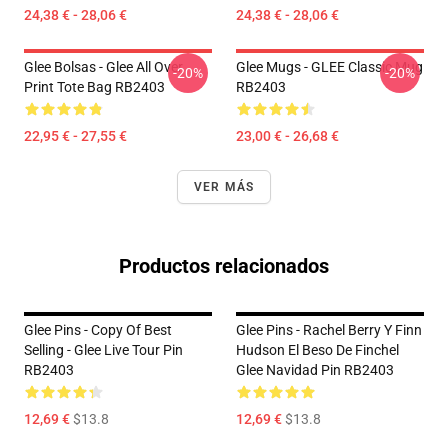
24,38 € - 28,06 €
24,38 € - 28,06 €
Glee Bolsas - Glee All Over
Glee Mugs - GLEE Classic Mug
-20%
-20%
Print Tote Bag RB2403
RB2403
22,95 € - 27,55 €
23,00 € - 26,68 €
VER MÁS
Productos relacionados
Glee Pins - Copy Of Best
Glee Pins - Rachel Berry Y Finn
Selling - Glee Live Tour Pin
Hudson El Beso De Finchel
RB2403
Glee Navidad Pin RB2403
12,69 €
$13.8
12,69 €
$13.8