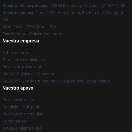
Nuestra oficina principal
: 62335 Broadway, Oakland, CA 94612, US
Nuestro almacén
: Lane 6780, Humin Road, Bazhou City, Shanghai,
CN
Hora
: 9AM – 5PM (Mon – Fri)
Email
: contact@gleemerch.store
Nuestra empresa
Sobre nosotros
Términos y condiciones
Política de privacidad
DMCA - Política de Copyright
CA SB657: Ley de transparencia en la cadena de suministro
Nuestro apoyo
Políticas de envío
Condiciones de pago
Políticas de reembolso
Contáctenos
Ayuda al cliente (FAQ)