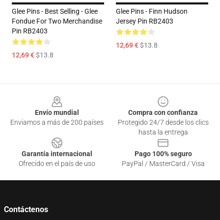
Glee Pins - Best Selling - Glee
Glee Pins - Finn Hudson
Fondue For Two Merchandise
Jersey Pin RB2403
Pin RB2403
12,69 €
$13.8
12,69 €
$13.8
Footer
Envío mundial
Compra con confianza
Enviamos a más de 200 países
Protegido 24/7 desde los clics
hasta la entrega
Garantía internacional
Pago 100% seguro
Ofrecido en el país de uso
PayPal / MasterCard / Visa
Contáctenos