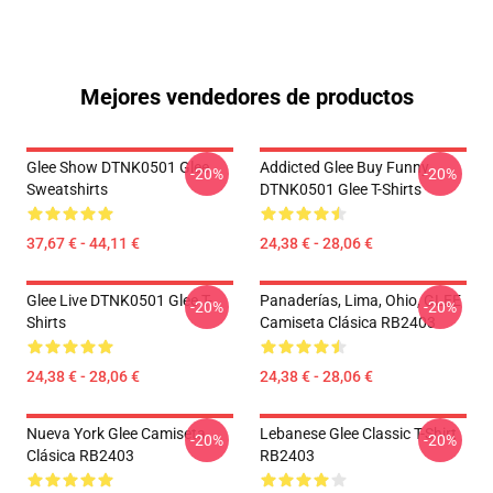
Mejores vendedores de productos
Glee Show DTNK0501 Glee
Addicted Glee Buy Funny
-20%
-20%
Sweatshirts
DTNK0501 Glee T-Shirts
37,67 € - 44,11 €
24,38 € - 28,06 €
Glee Live DTNK0501 Glee T-
Panaderías, Lima, Ohio, GLEE
-20%
-20%
Shirts
Camiseta Clásica RB2403
24,38 € - 28,06 €
24,38 € - 28,06 €
Nueva York Glee Camiseta
Lebanese Glee Classic T-Shirt
-20%
-20%
Clásica RB2403
RB2403