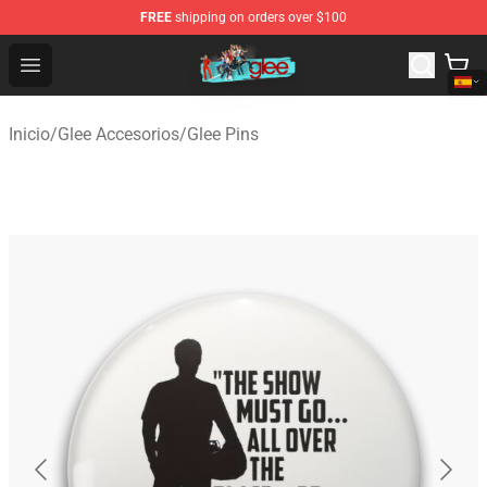
FREE
shipping on orders over $100
Glee Store - Official Glee Merchandise Shop
Open menu
Inicio
/
Glee Accesorios
/
Glee Pins