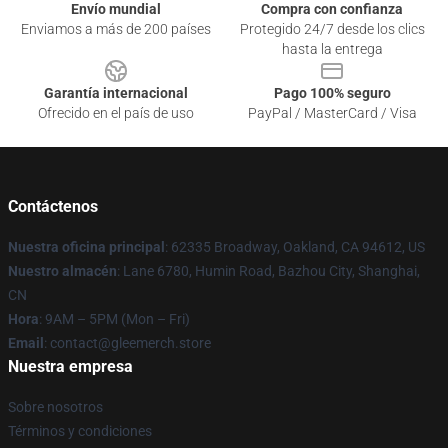
Envío mundial
Compra con confianza
Enviamos a más de 200 países
Protegido 24/7 desde los clics
hasta la entrega
Garantía internacional
Pago 100% seguro
Ofrecido en el país de uso
PayPal / MasterCard / Visa
Contáctenos
Nuestra oficina principal
: 62335 Broadway, Oakland, CA 94612, US
Nuestro almacén
: Lane 6780, Humin Road, Bazhou City, Shanghai,
CN
Hora
: 9AM – 5PM (Mon – Fri)
Email
: contact@gleemerch.store
Nuestra empresa
Sobre nosotros
Términos y condiciones