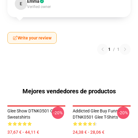
Emma
E
Verified owner
Write your review
1
/
1
Mejores vendedores de productos
Glee Show DTNK0501 Glee
Addicted Glee Buy Funny
-20%
-20%
Sweatshirts
DTNK0501 Glee T-Shirts
37,67 € - 44,11 €
24,38 € - 28,06 €