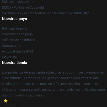
Política de privacidad
DMCA - Política de Copyright
CA SB657: Ley de transparencia en la cadena de suministro
Nuestro apoyo
Políticas de envío
Condiciones de pago
Políticas de reembolso
Contáctenos
Ayuda al cliente (FAQ)
Mayorista
Nuestra tienda
Los productos de esta tienda están diseñados por nuestro equipo de
clase mundial. Ofrecemos una gran variedad de productos de alta
calidad y hermosos, cada uno con diferentes diseños. Estos no son
sólo para mostrar su estilo único; también pueden ser utilizados como
una forma de autoexpresión.