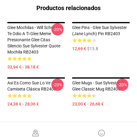
Productos relacionados
Glee Mochilas - Will Schuester,
Glee Pins - Glee Sue Sylvester
-20%
Te Odio A Ti Glee Meme
(Jane Lynch) Pin RB2403
Presionante Glee Citas
Silencio Sue Sylvester Quote
12,69 €
$13.8
Mochila RB2403
33,94 € - 38,18 €
Así Es Como Sue Lo Ve - Glee
Glee Mugs - Sue Sylvester De
-20%
-20%
Camiseta Clásica RB2403
Glee Classic Mug RB2403
24,38 € - 28,06 €
23,00 € - 26,68 €
Footer