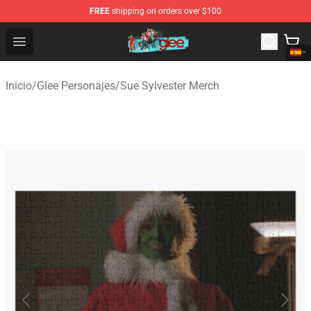
FREE
shipping on orders over $100
Glee Store - Official Glee Merchandise Shop
Open menu
Inicio
/
Glee Personajes
/
Sue Sylvester Merch