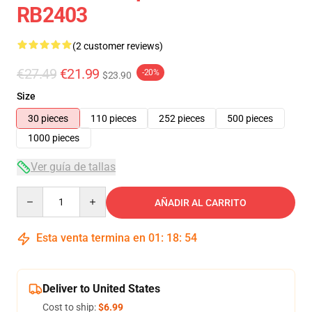
RB2403
(2 customer reviews)
€27.49
€21.99
-20%
$23.90
Size
30 pieces
110 pieces
252 pieces
500 pieces
1000 pieces
Ver guía de tallas
Quantity
AÑADIR AL CARRITO
Esta venta termina en
01
:
18
:
53
Deliver to United States
Cost to ship:
$6.99