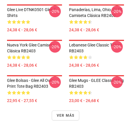
Glee Live DTNK0501 Glee T-
Panaderías, Lima, Ohio, GLEE
-20%
-20%
Shirts
Camiseta Clásica RB2403
24,38 € - 28,06 €
24,38 € - 28,06 €
Nueva York Glee Camiseta
Lebanese Glee Classic T-Shirt
-20%
-20%
Clásica RB2403
RB2403
24,38 € - 28,06 €
24,38 € - 28,06 €
Glee Bolsas - Glee All Over
Glee Mugs - GLEE Classic Mug
-20%
-20%
Print Tote Bag RB2403
RB2403
22,95 € - 27,55 €
23,00 € - 26,68 €
VER MÁS