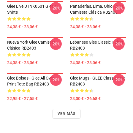
Glee Live DTNK0501 Glee T-
Panaderías, Lima, Ohio, GLEE
-20%
-20%
Shirts
Camiseta Clásica RB2403
24,38 € - 28,06 €
24,38 € - 28,06 €
Nueva York Glee Camiseta
Lebanese Glee Classic T-Shirt
-20%
-20%
Clásica RB2403
RB2403
24,38 € - 28,06 €
24,38 € - 28,06 €
Glee Bolsas - Glee All Over
Glee Mugs - GLEE Classic Mug
-20%
-20%
Print Tote Bag RB2403
RB2403
22,95 € - 27,55 €
23,00 € - 26,68 €
VER MÁS