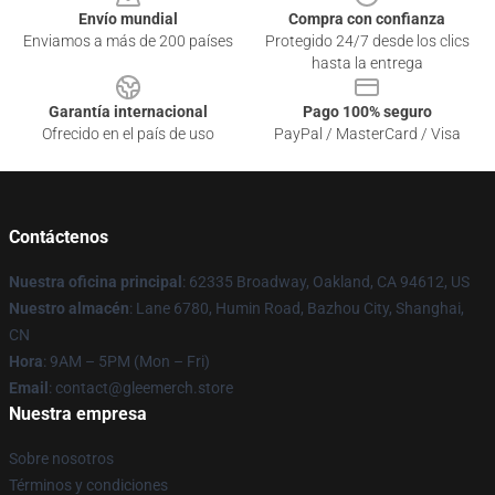
Envío mundial
Compra con confianza
Enviamos a más de 200 países
Protegido 24/7 desde los clics
hasta la entrega
Garantía internacional
Pago 100% seguro
Ofrecido en el país de uso
PayPal / MasterCard / Visa
Contáctenos
Nuestra oficina principal
: 62335 Broadway, Oakland, CA 94612, US
Nuestro almacén
: Lane 6780, Humin Road, Bazhou City, Shanghai,
CN
Hora
: 9AM – 5PM (Mon – Fri)
Email
: contact@gleemerch.store
Nuestra empresa
Sobre nosotros
Términos y condiciones