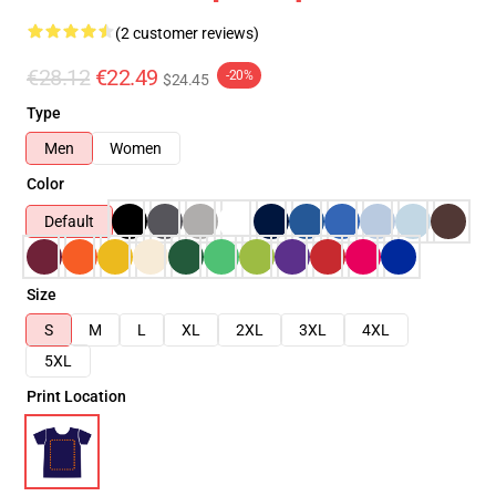
(2 customer reviews)
€28.12
€22.49
-20%
$24.45
Type
Men
Women
Color
Default
Size
S
M
L
XL
2XL
3XL
4XL
5XL
Print Location