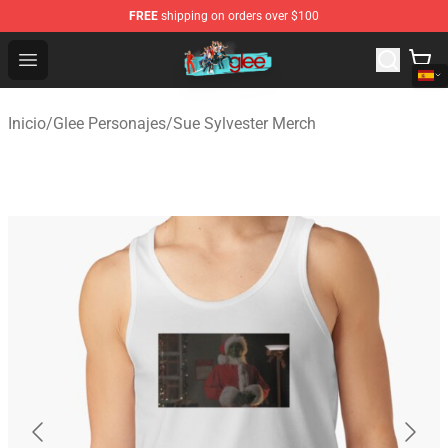
FREE
shipping on orders over $100
Glee Store - Official Glee Merchandise Shop
Open menu
Inicio
/
Glee Personajes
/
Sue Sylvester Merch