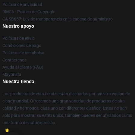
Política de privacidad
DMCA - Política de Copyright
CA SB657: Ley de transparencia en la cadena de suministro
Nuestro apoyo
Políticas de envío
Condiciones de pago
Políticas de reembolso
Contáctenos
Ayuda al cliente (FAQ)
Mayorista
Nuestra tienda
Los productos de esta tienda están diseñados por nuestro equipo de
clase mundial. Ofrecemos una gran variedad de productos de alta
calidad y hermosos, cada uno con diferentes diseños. Estos no son
sólo para mostrar su estilo único; también pueden ser utilizados como
una forma de autoexpresión.