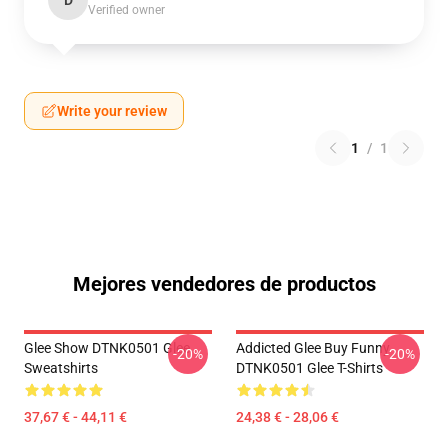
D
Verified owner
Write your review
1
/
1
Mejores vendedores de productos
Glee Show DTNK0501 Glee
Addicted Glee Buy Funny
-20%
-20%
Sweatshirts
DTNK0501 Glee T-Shirts
37,67 € - 44,11 €
24,38 € - 28,06 €