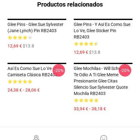
Productos relacionados
Glee Pins - Glee Sue Sylvester
Glee Pins - Y Así Es Como Sue
(Jane Lynch) Pin RB2403
Lo Ve, Glee Sticker Pin
RB2403
12,69 €
$13.8
12,69 €
$13.8
Así Es Como Sue Lo Ve - Glee
Glee Mochilas - Will Schuester,
-20%
-20%
Camiseta Clásica RB2403
Te Odio A Ti Glee Meme
Presionante Glee Citas
Silencio Sue Sylvester Quote
24,38 € - 28,06 €
Mochila RB2403
33,94 € - 38,18 €
Footer